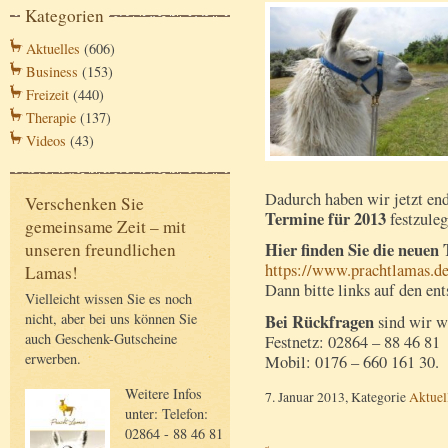
Kategorien
Aktuelles
(606)
Business
(153)
Freizeit
(440)
Therapie
(137)
Videos
(43)
Dadurch haben wir jetzt en
Verschenken Sie
Termine für 2013
festzule
gemeinsame Zeit – mit
unseren freundlichen
Hier finden Sie die neuen
https://www.prachtlamas.d
Lamas!
Dann bitte links auf den e
Vielleicht wissen Sie es noch
nicht, aber bei uns können Sie
Bei Rückfragen
sind wir wi
auch Geschenk-Gutscheine
Festnetz: 02864 – 88 46 81
erwerben.
Mobil: 0176 – 660 161 30.
Weitere Infos
7. Januar 2013, Kategorie
Aktuel
unter: Telefon:
02864 - 88 46 81