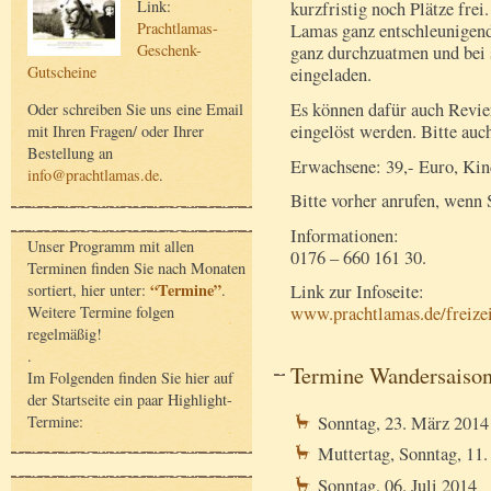
Link:
kurzfristig noch Plätze frei
Prachtlamas-
Lamas ganz entschleunigen
Geschenk-
ganz durchzuatmen und bei 
Gutscheine
eingeladen.
Es können dafür auch Revie
Oder schreiben Sie uns eine Email
eingelöst werden. Bitte au
mit Ihren Fragen/ oder Ihrer
Bestellung an
Erwachsene: 39,- Euro, Kind
info@prachtlamas.de
.
Bitte vorher anrufen, wenn
Informationen:
Unser Programm mit allen
0176 – 660 161 30.
Terminen finden Sie nach Monaten
“Termine”
sortiert, hier unter:
.
Link zur Infoseite:
Weitere Termine folgen
www.prachtlamas.de/freize
regelmäßig!
.
Termine Wandersaiso
Im Folgenden finden Sie hier auf
der Startseite ein paar Highlight-
Termine:
Sonntag, 23. März 2014
Muttertag, Sonntag, 11
Sonntag, 06. Juli 2014