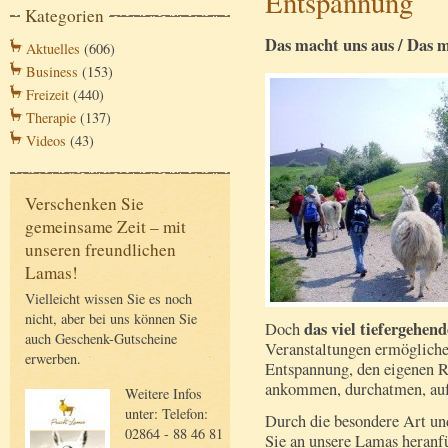
Entspannung
Kategorien
Das macht uns aus / Das 
Aktuelles
(606)
Business
(153)
Freizeit
(440)
Therapie
(137)
Videos
(43)
Verschenken Sie
gemeinsame Zeit – mit
unseren freundlichen
Lamas!
Vielleicht wissen Sie es noch
nicht, aber bei uns können Sie
das viel tiefergehe
Doch
auch Geschenk-Gutscheine
Veranstaltungen ermöglichen
erwerben.
Entspannung, den eigenen Rh
ankommen, durchatmen, au
Weitere Infos
unter: Telefon:
Durch die besondere Art un
02864 - 88 46 81
Sie an unsere Lamas heranfü