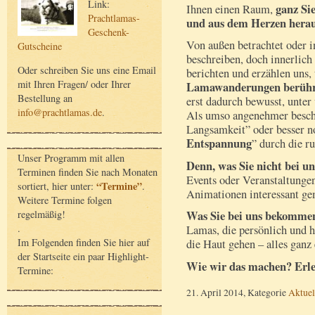
Link:
ganz Sie
Ihnen einen Raum,
Prachtlamas-
und aus dem Herzen herau
Geschenk-
Von außen betrachtet oder in
Gutscheine
beschreiben, doch innerlich 
Oder schreiben Sie uns eine Email
berichten und erzählen uns,
mit Ihren Fragen/ oder Ihrer
Lamawanderungen berührt
Bestellung an
erst dadurch bewusst, unte
info@prachtlamas.de
.
Als umso angenehmer beschr
Langsamkeit” oder besser n
Entspannung
” durch die r
Unser Programm mit allen
Denn, was Sie
nicht
bei u
Terminen finden Sie nach Monaten
Events oder Veranstaltungen
“Termine”
sortiert, hier unter:
.
Animationen interessant g
Weitere Termine folgen
regelmäßig!
Was Sie bei uns bekomme
.
Lamas, die persönlich und 
Im Folgenden finden Sie hier auf
die Haut gehen – alles ganz
der Startseite ein paar Highlight-
Wie wir das machen? Erle
Termine:
21. April 2014, Kategorie
Aktuel