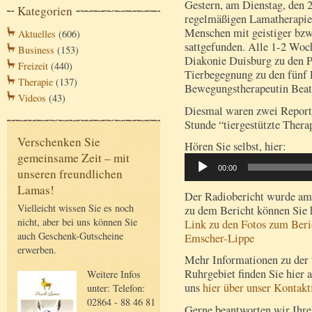
Gestern, am Dienstag, den 2
Kategorien
regelmäßigen Lamatherapie
Menschen mit geistiger bzw
Aktuelles
(606)
sattgefunden. Alle 1-2 Wo
Business
(153)
Diakonie Duisburg zu den Pr
Freizeit
(440)
Tierbegegnung zu den fünf 
Therapie
(137)
Bewegungstherapeutin Beat
Videos
(43)
Diesmal waren zwei Report
Stunde “tiergestützte Thera
Verschenken Sie
Hören Sie selbst, hier:
gemeinsame Zeit – mit
Audio-
00:00
unseren freundlichen
Player
Lamas!
Der Radiobericht wurde am
Vielleicht wissen Sie es noch
zu dem Bericht können Sie 
nicht, aber bei uns können Sie
Link zu den Fotos zum Beri
auch Geschenk-Gutscheine
Emscher-Lippe
erwerben.
Mehr Informationen zu der 
Ruhrgebiet finden Sie hier
Weitere Infos
uns
hier über unser Kontak
unter: Telefon:
02864 - 88 46 81
Gerne beantworten wir Ihre