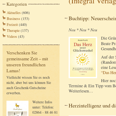
(Integral Verlag
Kategorien
Aktuelles
(606)
Buchtipp: Neuerschei
Business
(153)
Freizeit
(440)
Neu * Neu * Neu
Therapie
(137)
Videos
(43)
Die Grün
Beate Pr
Gesundhe
Verschenken Sie
Auf der 
gemeinsame Zeit – mit
(Randomh
unseren freundlichen
eine Les
Lamas!
“Das Her
Vielleicht wissen Sie es noch
Hier noc
nicht, aber bei uns können Sie
Termine & Ein Tipp vom Be
auch Geschenk-Gutscheine
Weiterlesen…
erwerben.
Weitere Infos
Herzintelligenz und d
unter: Telefon:
02864 - 88 46 81