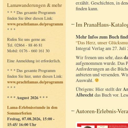
erzählt. Geschichten, in den
Lamawanderungen & mehr
finden kann.
* * * Das gesamte Programm
finden Sie über diesen Link:
Im PranaHaus-Katalo
www.prachtlamas.de/programm
* * *
Mehr Infos zum Buch finde
Rufen Sie uns gerne an:
“Das Herz, unser Glücksmu
Tel. 02864 - 88 46 81
Integral Verlag am 27. Juli
Mobil: 0176 - 660 161 30
d
Wir freuen uns sehr, dass
Eine Anmeldung ist erforderlich.
aufgenommen wurde. Das P
Anforderungen an die Büche
* * * Das gesamte Programm
anbieten und versenden. Wir
finden Sie hier, unter diesen Link:
Auswahl.
www.prachtlamas.de/programm
* * *
Ar
Übrigens: Hier stellt der
Albrecht
das Buch vor. Les
* * * August 2026 * * *
Lama-Erlebnisstunde in den
Autoren-Erlebnis-Vera
Sommerferien
Freitag, 07.08.2026, 15:00 -
15:45/ 16:00 Uhr