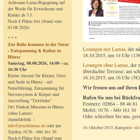
Achtsame Lama-Begegnung auf
der Weide für Erwachsene und
Kinder ab 3 J.
Noch 6 Plätze frei (Stand vom
03.08.2026)
* * *
Zur Ruhe kommen in der Natur
Lesungen mit Lamas
, der n
- Entspannung & Kultur in
18.10.2015, um 14 Uhr (13
Hünxe
Samstag, 08.08.2026, 14:00 - ca.
Lesungen ohne Lamas
, der
16:30 Uhr
überdachte Terrasse; am sc
Kleine Auszeit für Körper, Geist
16.10.2015, um 16 Uhr (5€)
und Seele in Hünxe - mit
Wir freuen uns auf ihren 
Naturführung, Entspannung für
Nervensystem & Körper und
Rufen Sie uns bei Rückfra
Ausstellung "Tierbilder"
Festnetz: 02864 – 88 46 81
Ort: Pankok Museum in Hünxe
Mobil: 0176 – 660 161 30
(ohne Lamas)
Oder schreiben Sie uns, ger
Anmeldelink: :
info@prachtlamas.de
oder per
10. Oktober 2015, Kategorie
Akt
Telefon: 0176 - 660 161 30
Noch 6 Plätze frei (Stand vom