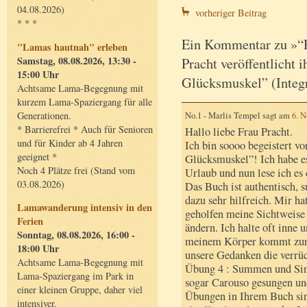
04.08.2026)
vorheriger Beitrag
* * *
Ein Kommentar zu »“P
"Lamas hautnah" erleben
Samstag, 08.08.2026, 13:30 -
Pracht veröffentlicht 
15:00 Uhr
Glücksmuskel” (Integr
Achtsame Lama-Begegnung mit
kurzem Lama-Spaziergang für alle
Generationen.
No.1 - Marlis Tempel sagt am
6. 
* Barrierefrei * Auch für Senioren
Hallo liebe Frau Pracht.
und für Kinder ab 4 Jahren
Ich bin soooo begeistert v
geeignet *
Glücksmuskel”! Ich habe e
Noch 4 Plätze frei (Stand vom
Urlaub und nun lese ich es
03.08.2026)
Das Buch ist authentisch, 
dazu sehr hilfreich. Mir ha
Lamawanderung intensiv in den
geholfen meine Sichtweise
Ferien
ändern. Ich halte oft inne
Sonntag, 08.08.2026, 16:00 -
meinem Körper kommt zur 
18:00 Uhr
unsere Gedanken die verrück
Achtsame Lama-Begegnung mit
Übung 4 : Summen und Sin
Lama-Spaziergang im Park in
sogar Carouso gesungen und
einer kleinen Gruppe, daher viel
Übungen in Ihrem Buch sin
intensiver.