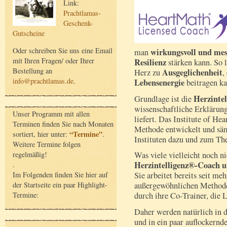
Link:
Prachtlamas-
Geschenk-
Gutscheine
Oder schreiben Sie uns eine Email
wirkungsvoll und mes
man
mit Ihren Fragen/ oder Ihrer
Resilienz
stärken kann. So 
Bestellung an
Ausgeglichenheit
Herz zu
,
info@prachtlamas.de
.
Lebensenergie
beitragen ka
Herzinte
Grundlage ist die
wissenschaftliche Erklärung
Unser Programm mit allen
liefert. Das Institute of He
Terminen finden Sie nach Monaten
Methode entwickelt und säm
“Termine”
sortiert, hier unter:
.
Instituten dazu und zum Th
Weitere Termine folgen
regelmäßig!
Was viele vielleicht noch n
Herzintelligenz®-Coach u
.
Im Folgenden finden Sie hier auf
Sie arbeitet bereits seit me
der Startseite ein paar Highlight-
außergewöhnlichen Methode 
Termine:
durch ihre Co-Trainer, die 
Daher werden natürlich in
und in ein paar auflockernd