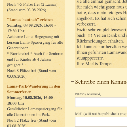
sie alle einmal gemacht. Je
Noch 4-5 Plätze frei (2 Lamas)
für mich wichtigsten raus u
(Stand vom 03.08.2026)
hoffe, dass mein leidiges 
angehört. Es hat sich sch
"Lamas hautnah" erleben
verbessert.
Sonntag, 09.08.2026, 16:00 -
Fazit: sehr empfehlenswert
17:30 Uhr
buch”!!! Vielen Dank und i
Achtsame Lama-Begegnung mit
Rückmeldungen erhalten.
kurzem Lama-Spaziergang für alle
Ich kann es nur herzlich w
Generationen.
Ihnen geführten Lamawand
* Barrierefrei * Auch für Senioren
suuupppeeerrr.
und für Kinder ab 4 Jahren
Ihre Marlis Tempel
geeignet *
Noch 8 Plätze frei (Stand vom
03.08.2026)
Schreibe einen Komm
Lama-Park-Wanderung in den
Sommerferien
Name
(required)
Montag, 10.08.2026, 16:00 -
18:00 Uhr
Gemütlicher Lamaspaziergang für
Mail (will not be published) (req
alle Generationen im Park.
Noch 2 Plätze frei (Stand vom
03.08.2026)