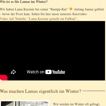
Wie ist es für Lamas im Winter?
Wir haben Lama Kasimir bei seiner “Kneipp-Kur”
Anfang Januar gefilmt
– bevor der Frost kam. Sehen Sie hier unser neuestes Kurzvideo:
Video Auf Youtube: “Lama Kasimir genießt ein Fußbad”
:
Was machen Lamas eigentlich im Winter?
Wir werden im Winter oft gefragt,