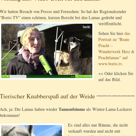
Wir hatten Besuch von Presse und Fernsehen: So hat der Regionalsender
“Borio TV” einen schönen, kurzen Bericht bei den Lamas gedreht und
veröffentlicht.
Sehen Sie hier
das
Portrait zu “Beate
Pracht –
Wunderwerk Herz &
Prachtlamas” auf
www.borio.tv
.
<< Oder klicken Sie
auf das Bild.
Tierischer Knabberspaß auf der Weide
Tannenbäume
Ach, ja: Die Lamas haben wieder
als Winter-Lama-Leckerei
bekommen!
Es sind alles nur Bäume, die nicht
verkauft wurden und nicht mit