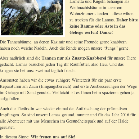
Lametta und Kugeln behangen als
Weihnachtsbäume in unserem
Wohnzimmer standen – diese wären
Daher bitte
zu trocken für die Lamas.
keine Bäume oder Äste in das
Gehege werfen! Danke!
Die Tannenbäume, an denen Kasimir und seine Freunde gerne knabbern
haben noch weiche Nadeln. Auch die Rinde mögen unsere “Jungs” gerne.
Tannen nur als Zusatz-Knabberei
Aber natürlich sind die
für unsere Tiere
gedacht. Lamas brauchen jeden Tag ihr Rauhfutter, also Heu. Und das
kriegen sie bei uns: zweimal täglich frisch.
Ansonsten haben wir die etwas ruhigere Winterzeit für ein paar erste
Reparaturen am Zaun (Eingangsbereich) und erste Ausbesserungen der Wege
im Gehege mit Sand genutzt. Vielleicht ist es Ihnen beim spazieren gehen ja
aufgefallen.
Auch die Tierärztin war wieder einmal da: Auffrischung der präventiven
Impfungen. So sind unsere Lamas gesund, munter und für das Jahr 2016 für
alle Abenteuer mit uns Menschen im Gesundheitspark und auf der Halde
gerüstet.
Wir freuen uns auf Sie!
In diesem Sinne: