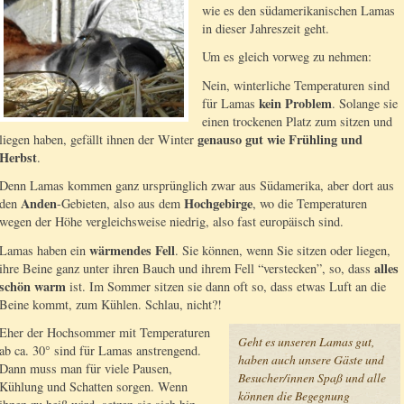
wie es den südamerikanischen Lamas
in dieser Jahreszeit geht.
Um es gleich vorweg zu nehmen:
Nein, winterliche Temperaturen sind
kein Problem
für Lamas
. Solange sie
einen trockenen Platz zum sitzen und
genauso gut wie Frühling und
liegen haben, gefällt ihnen der Winter
Herbst
.
Denn Lamas kommen ganz ursprünglich zwar aus Südamerika, aber dort aus
Anden
Hochgebirge
den
-Gebieten, also aus dem
, wo die Temperaturen
wegen der Höhe vergleichsweise niedrig, also fast europäisch sind.
wärmendes Fell
Lamas haben ein
. Sie können, wenn Sie sitzen oder liegen,
alles
ihre Beine ganz unter ihren Bauch und ihrem Fell “verstecken”, so, dass
schön warm
ist. Im Sommer sitzen sie dann oft so, dass etwas Luft an die
Beine kommt, zum Kühlen. Schlau, nicht?!
Eher der Hochsommer mit Temperaturen
Geht es unseren Lamas gut,
ab ca. 30° sind für Lamas anstrengend.
haben auch unsere Gäste und
Dann muss man für viele Pausen,
Besucher/innen Spaß und alle
Kühlung und Schatten sorgen. Wenn
können die Begegnung