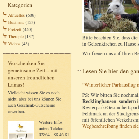
Kategorien
Aktuelles
(606)
Business
(153)
Freizeit
(440)
Therapie
(137)
Bitte beachten Sie, dass di
in Gelsenkirchen zu Hause si
Videos
(43)
Wir freuen uns auf Ihren B
Verschenken Sie
Lesen Sie hier den ga
gemeinsame Zeit – mit
unseren freundlichen
Lamas!
“Winterlicher Parkausflug
Vielleicht wissen Sie es noch
PS: Wir bitten Sie nochmals
nicht, aber bei uns können Sie
Recklinghausen
sondern 
,
auch Geschenk-Gutscheine
Revierpark/Gesundheitspark
erwerben.
Feldmark an der Stadtgrenz
mit öffentlichen Verkehrsmi
Weitere Infos
Wegbeschreibung finden sie 
unter: Telefon:
02864 - 88 46 81