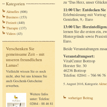
zu “Das Herz, unser Glückm
Kategorien
11:00 Uhr: Entdecken Sie
Aktuelles
(606)
Erlebnislesung mit Vortra
Business
(153)
Genießen, 9,- Euro
Freizeit
(440)
13:00 Uhr: Herzintellige
Therapie
(137)
lernen Sie die ersten ein,
Videos
(43)
Hintergründe sowie Praxist
Euro.
Verschenken Sie
Beide Veranstaltungen zusa
gemeinsame Zeit – mit
Veranstaltungsort:
unseren freundlichen
VitalCenter Bottrop
Lamas!
Horster Str. 30
46236 Bottrop
Vielleicht wissen Sie es noch
Telefon: 02041 – 766 96 76
nicht, aber bei uns können Sie
auch Geschenk-Gutscheine
5. August 2016, Kategorie
Aktue
erwerben.
Weitere Infos
vorheriger Beitrag
unter: Telefon:
02864 - 88 46 81