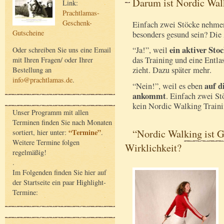
Darum ist Nordic Wal
Link:
Prachtlamas-
Geschenk-
Einfach zwei Stöcke nehmen 
Gutscheine
besonders gesund sein? Die 
ein aktiver Sto
“Ja!”, weil
Oder schreiben Sie uns eine Email
das Training und eine Entla
mit Ihren Fragen/ oder Ihrer
zieht. Dazu später mehr.
Bestellung an
info@prachtlamas.de
.
auf d
“Nein!”, weil es eben
ankommt
. Einfach zwei S
kein Nordic Walking Traini
Unser Programm mit allen
Terminen finden Sie nach Monaten
“Nordic Walking ist 
“Termine”
sortiert, hier unter:
.
Weitere Termine folgen
Wirklichkeit?
regelmäßig!
.
Im Folgenden finden Sie hier auf
der Startseite ein paar Highlight-
Termine: