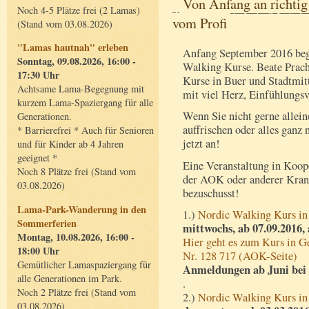
Von Anfang an richtig
Noch 4-5 Plätze frei (2 Lamas)
vom Profi
(Stand vom 03.08.2026)
"Lamas hautnah" erleben
Anfang September 2016 beg
Sonntag, 09.08.2026, 16:00 -
Walking Kurse. Beate Pracht
17:30 Uhr
Kurse in Buer und Stadtmit
Achtsame Lama-Begegnung mit
mit viel Herz, Einfühlungs
kurzem Lama-Spaziergang für alle
Wenn Sie nicht gerne allein
Generationen.
auffrischen oder alles ganz
* Barrierefrei * Auch für Senioren
jetzt an!
und für Kinder ab 4 Jahren
geeignet *
Eine Veranstaltung in Koop
Noch 8 Plätze frei (Stand vom
der AOK oder anderer Kran
03.08.2026)
bezuschusst!
Lama-Park-Wanderung in den
1.)
Nordic Walking Kurs i
Sommerferien
mittwochs, ab 07.09.2016,
Montag, 10.08.2026, 16:00 -
Hier geht es zum Kurs in G
18:00 Uhr
Nr. 128 717 (AOK-Seite)
Gemütlicher Lamaspaziergang für
Anmeldungen ab Juni bei
alle Generationen im Park.
.
Noch 2 Plätze frei (Stand vom
2.)
Nordic Walking Kurs i
03.08.2026)