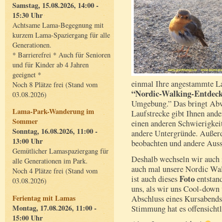
Samstag, 15.08.2026, 14:00 -
15:30 Uhr
Achtsame Lama-Begegnung mit
kurzem Lama-Spaziergang für alle
Generationen.
* Barrierefrei * Auch für Senioren
und für Kinder ab 4 Jahren
geeignet *
einmal Ihre angestammte L
Noch 8 Plätze frei (Stand vom
“Nordic-Walking-Entdec
03.08.2026)
Umgebung.” Das bringt Abwe
Lama-Park-Wanderung im
Laufstrecke gibt Ihnen ande
Sommer
einen anderen Schwierigkeit
Sonntag, 16.08.2026, 11:00 -
andere Untergründe. Außerd
13:00 Uhr
beobachten und andere Aus
Gemütlicher Lamaspaziergang für
Deshalb wechseln wir auch
alle Generationen im Park.
auch mal unsere Nordic Wal
Noch 4 Plätze frei (Stand vom
Foto
ist auch dieses
entstan
03.08.2026)
uns, als wir uns Cool-dow
Ferientag mit Lamas
Abschluss eines Kursabends 
Montag, 17.08.2026, 11:00 -
Stimmung hat es offensicht
15:00 Uhr