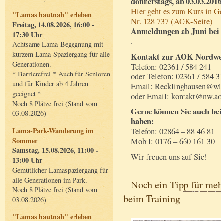
donnerstags, ab 03.03.2016
Hier geht es zum Kurs in G
"Lamas hautnah" erleben
Nr. 128 737 (AOK-Seite)
Freitag, 14.08.2026, 16:00 -
Anmeldungen ab Juni bei
17:30 Uhr
.
Achtsame Lama-Begegnung mit
kurzem Lama-Spaziergang für alle
Kontakt zur AOK Nordwe
Generationen.
Telefon: 02361 / 584 241
* Barrierefrei * Auch für Senioren
oder Telefon: 02361 / 584 3
und für Kinder ab 4 Jahren
Email: Recklinghausen@wl
geeignet *
oder Email: kontakt@nw.ao
Noch 8 Plätze frei (Stand vom
Gerne können Sie auch bei
03.08.2026)
haben:
Lama-Park-Wanderung im
Telefon: 02864 – 88 46 81
Sommer
Mobil: 0176 – 660 161 30
Samstag, 15.08.2026, 11:00 -
Wir freuen uns auf Sie!
13:00 Uhr
Gemütlicher Lamaspaziergang für
alle Generationen im Park.
Noch ein Tipp für me
Noch 8 Plätze frei (Stand vom
beim Training
03.08.2026)
"Lamas hautnah" erleben