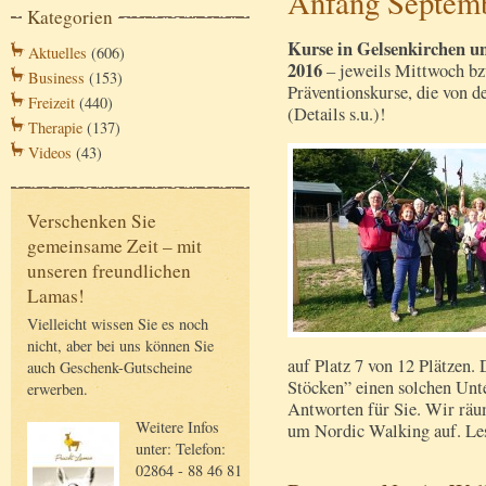
Anfang Septem
Kategorien
Kurse in Gelsenkirchen un
Aktuelles
(606)
2016
– jeweils Mittwoch bz
Business
(153)
Präventionskurse, die von 
Freizeit
(440)
(Details s.u.)!
Therapie
(137)
Videos
(43)
Verschenken Sie
gemeinsame Zeit – mit
unseren freundlichen
Lamas!
Vielleicht wissen Sie es noch
nicht, aber bei uns können Sie
auf Platz 7 von 12 Plätzen
auch Geschenk-Gutscheine
Stöcken” einen solchen Unt
erwerben.
Antworten für Sie. Wir rä
Weitere Infos
um Nordic Walking auf. Les
unter: Telefon:
02864 - 88 46 81