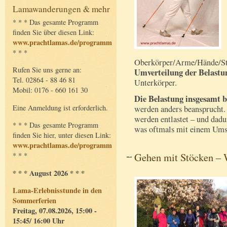
Lamawanderungen & mehr
* * * Das gesamte Programm
finden Sie über diesen Link:
www.prachtlamas.de/programm
* * *
Oberkörper/Arme/Hände/Stöc
Rufen Sie uns gerne an:
Umverteilung der Belastu
Tel. 02864 - 88 46 81
Unterkörper.
Mobil: 0176 - 660 161 30
Die Belastung insgesamt bl
Eine Anmeldung ist erforderlich.
werden anders beansprucht.
werden entlastet – und dadu
* * * Das gesamte Programm
was oftmals mit einem Umsc
finden Sie hier, unter diesen Link:
www.prachtlamas.de/programm
Gehen mit Stöcken – W
* * *
* * * August 2026 * * *
Lama-Erlebnisstunde in den
Sommerferien
Freitag, 07.08.2026, 15:00 -
15:45/ 16:00 Uhr