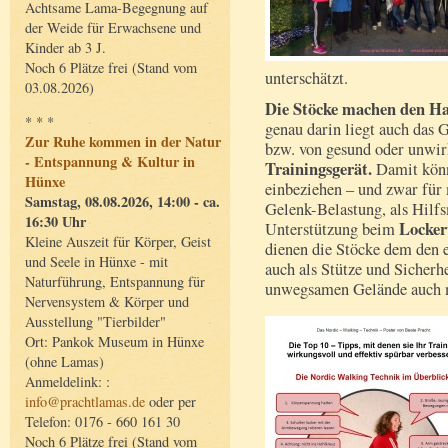
Achtsame Lama-Begegnung auf
der Weide für Erwachsene und
Kinder ab 3 J.
Noch 6 Plätze frei (Stand vom
unterschätzt.
03.08.2026)
Die Stöcke machen den H
* * *
genau darin liegt auch das 
Zur Ruhe kommen in der Natur
bzw. von gesund oder unwi
- Entspannung & Kultur in
Trainingsgerät.
Damit könn
Hünxe
einbeziehen – und zwar fü
Samstag, 08.08.2026, 14:00 - ca.
Gelenk-Belastung, als Hilfs
16:30 Uhr
Locke
Unterstützung beim
Kleine Auszeit für Körper, Geist
dienen die Stöcke dem den 
und Seele in Hünxe - mit
auch als Stütze und Sicherh
Naturführung, Entspannung für
unwegsamen Gelände auch ma
Nervensystem & Körper und
Ausstellung "Tierbilder"
Ort: Pankok Museum in Hünxe
(ohne Lamas)
Anmeldelink: :
info@prachtlamas.de
oder per
Telefon: 0176 - 660 161 30
Noch 6 Plätze frei (Stand vom