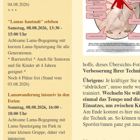
04.08.2026)
* * *
"Lamas hautnah" erleben
Samstag, 08.08.2026, 13:30 -
15:00 Uhr
Achtsame Lama-Begegnung mit
kurzem Lama-Spaziergang für alle
Generationen.
* Barrierefrei * Auch für Senioren
hoffe, dieses Übersichts-Fot
und für Kinder ab 4 Jahren
Verbesserung Ihrer Techn
geeignet *
Noch 4 Plätze frei (Stand vom
Übrigens:
Je kräftiger Sie 
03.08.2026)
“abdrücken”, umso mehr we
Wechseln Sie wä
trainiert.
Lamawanderung intensiv in den
einmal das Tempo und die 
Ferien
Einsatzes, um zwischen K
Sonntag, 08.08.2026, 16:00 -
Am Ende kommt es hier nich
18:00 Uhr
die Technik an. So können t
Achtsame Lama-Begegnung mit
Sportler/innen ganz gut zu
Lama-Spaziergang im Park in
einer kleinen Gruppe, daher viel
intensiver.