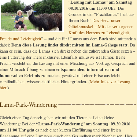
Lesung mit Lamas
am Samstag
“
”
08.10.2016 um 11:00 Uhr
. Die
Gründerin der “Prachtlamas” liest aus
Ihrem Buch “
Das Herz, unser
Glücksmuskel – Mit der verborgenen
Kraft des Herzens zu Lebendigkeit,
Freude und Leichtigkeit
” – und die fünf Lamas aus dem Buch sind mittendrin
Denn diese Lesung findet direkt mitten im Lama-Gehege statt.
dabei:
Da
kann es sein, dass die Lamas sich direkt neben die zuhörenden Gäste setzen –
eine Fütterung der Tiere inklusive. Ebenfalls inklusive ist Humor. Beate
Pracht versteht es, die Lesung mit einer Mischung aus Vortrag, Gespräch und
entspannenden, informativen und
einer Mitmach-Übung zu einem
humorvollen Erlebnis
zu machen, gewürzt mit einer Prise aus leicht
verständlichen, wissenschaftlichen Hintergründen. (
Mehr Infos zur Lesung,
hier.
)
Lama-Park-Wanderung
Gleich einen Tag danach gehen wir mit den Tieren auf eine kleine
“Lama-Park-Wanderung” am Sonntag, 09.20.2016
Wanderung: Bei der
um 11:00 Uhr
geht es nach einer kurzen Einführung und einer freien
Begegnung auf eine Lamatour durch den Gesundheitspark Nienhausen. Hier