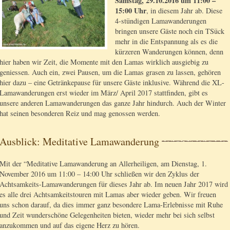
Samstag, 29.10.2016 um 11:00 –
15:00 Uhr
, in diesem Jahr ab. Diese
4-stündigen Lamawanderungen
bringen unsere Gäste noch ein TSück
mehr in die Entspannung als es die
kürzeren Wanderungen können, denn
hier haben wir Zeit, die Momente mit den Lamas wirklich ausgiebig zu
geniessen. Auch ein, zwei Pausen, um die Lamas grasen zu lassen, gehören
hier dazu – eine Getränkepause für unsere Gäste inklusive. Während die XL-
Lamawanderungen erst wieder im März/ April 2017 stattfinden, gibt es
unsere anderen Lamawanderungen das ganze Jahr hindurch. Auch der Winter
hat seinen besonderen Reiz und mag genossen werden.
Ausblick: Meditative Lamawanderung
Mit der “Meditative Lamawanderung an Allerheiligen, am Dienstag, 1.
November 2016 um 11:00 – 14:00 Uhr schließen wir den Zyklus der
Achtsamkeits-Lamawanderungen für dieses Jahr ab. Im neuen Jahr 2017 wird
es alle drei Achtsamkeitstouren mit Lamas aber wieder geben. Wir freuen
uns schon darauf, da dies immer ganz besondere Lama-Erlebnisse mit Ruhe
und Zeit wunderschöne Gelegenheiten bieten, wieder mehr bei sich selbst
anzukommen und auf das eigene Herz zu hören.