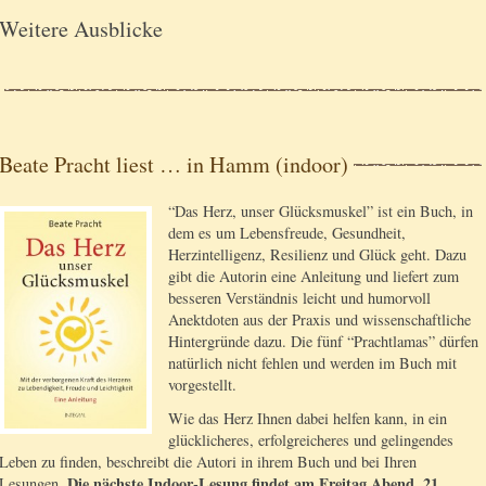
Weitere Ausblicke
Beate Pracht liest … in Hamm (indoor)
“Das Herz, unser Glücksmuskel” ist ein Buch, in
dem es um Lebensfreude, Gesundheit,
Herzintelligenz, Resilienz und Glück geht. Dazu
gibt die Autorin eine Anleitung und liefert zum
besseren Verständnis leicht und humorvoll
Anektdoten aus der Praxis und wissenschaftliche
Hintergründe dazu. Die fünf “Prachtlamas” dürfen
natürlich nicht fehlen und werden im Buch mit
vorgestellt.
Wie das Herz Ihnen dabei helfen kann, in ein
glücklicheres, erfolgreicheres und gelingendes
Leben zu finden, beschreibt die Autori in ihrem Buch und bei Ihren
Die nächste Indoor-Lesung findet am Freitag Abend. 21.
Lesungen.