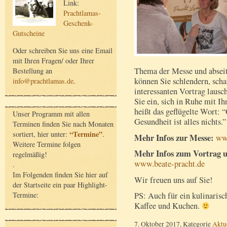
Link:
Prachtlamas-
Geschenk-
Gutscheine
Oder schreiben Sie uns eine Email
mit Ihren Fragen/ oder Ihrer
Thema der Messe und abseit
Bestellung an
können Sie schlendern, scha
info@prachtlamas.de
.
interessanten Vortrag lausc
Sie ein, sich in Ruhe mit I
heißt das geflügelte Wort: “
Unser Programm mit allen
Gesundheit ist alles nichts.”
Terminen finden Sie nach Monaten
“Termine”
sortiert, hier unter:
.
Mehr Infos zur Messe:
ww
Weitere Termine folgen
Mehr Infos zum Vortrag u
regelmäßig!
www.beate-pracht.de
.
Im Folgenden finden Sie hier auf
Wir freuen uns auf Sie!
der Startseite ein paar Highlight-
Termine:
PS: Auch für ein kulinarisc
Kaffee und Kuchen.
7. Oktober 2017, Kategorie
Aktu