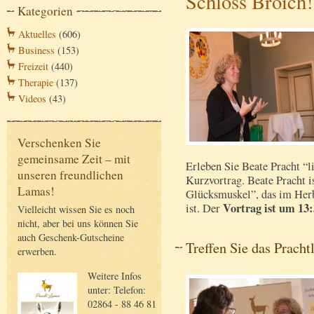
Schloss Broich!
Kategorien
Aktuelles
(606)
Business
(153)
Freizeit
(440)
Therapie
(137)
Videos
(43)
Verschenken Sie
gemeinsame Zeit – mit
Erleben Sie Beate Pracht “l
unseren freundlichen
Kurzvortrag. Beate Pracht i
Lamas!
Glücksmuskel”, das im Her
Vortrag ist um 13
ist. Der
Vielleicht wissen Sie es noch
nicht, aber bei uns können Sie
auch Geschenk-Gutscheine
Treffen Sie das Prac
erwerben.
Weitere Infos
unter: Telefon:
02864 - 88 46 81