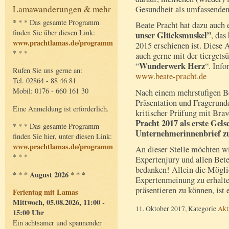
Lamawanderungen & mehr
Gesundheit als umfassenden 
* * * Das gesamte Programm
Beate Pracht hat dazu auch 
finden Sie über diesen Link:
unser Glücksmuskel”
, das
www.prachtlamas.de/programm
2015 erschienen ist. Diese A
* * *
auch gerne mit der tiergetsü
Wunderwerk Herz
“
“. Info
Rufen Sie uns gerne an:
www.beate-pracht.de
Tel. 02864 - 88 46 81
Mobil: 0176 - 660 161 30
Nach einem mehrstufigen B
Präsentation und Fragerund
Eine Anmeldung ist erforderlich.
kritischer Prüfung mit Brav
Pracht 2017 als erste Gel
* * * Das gesamte Programm
Unternehmerinnenbrief z
finden Sie hier, unter diesen Link:
www.prachtlamas.de/programm
An dieser Stelle möchten w
* * *
Expertenjury und allen Bete
bedanken! Allein die Möglic
* * * August 2026 * * *
Expertenmeinung zu erhalte
präsentieren zu können, ist
Ferientag mit Lamas
Mittwoch, 05.08.2026, 11:00 -
11. Oktober 2017, Kategorie
Akt
15:00 Uhr
Ein achtsamer und spannender