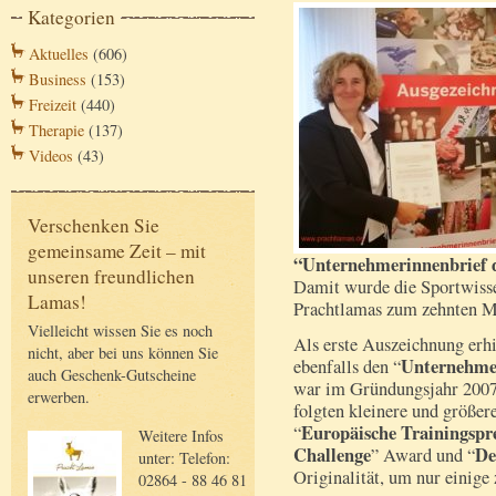
Kategorien
Aktuelles
(606)
Business
(153)
Freizeit
(440)
Therapie
(137)
Videos
(43)
Verschenken Sie
gemeinsame Zeit – mit
“Unternehmerinnenbrief
unseren freundlichen
Damit wurde die Sportwisse
Lamas!
Prachtlamas zum zehnten M
Vielleicht wissen Sie es noch
Als erste Auszeichnung erhi
nicht, aber bei uns können Sie
Unternehme
ebenfalls den “
auch Geschenk-Gutscheine
war im Gründungsjahr 2007 
erwerben.
folgten kleinere und größe
Europäische Trainingspre
“
Weitere Infos
Challenge
De
” Award und “
unter: Telefon:
Originalität, um nur einige
02864 - 88 46 81