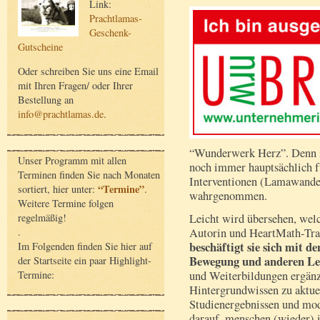
Link:
Prachtlamas-
Geschenk-
Gutscheine
Oder schreiben Sie uns eine Email
mit Ihren Fragen/ oder Ihrer
Bestellung an
info@prachtlamas.de
.
“Wunderwerk Herz”. Denn in
Unser Programm mit allen
noch immer hauptsächlich fü
Terminen finden Sie nach Monaten
Interventionen (Lamawander
“Termine”
sortiert, hier unter:
.
wahrgenommen.
Weitere Termine folgen
regelmäßig!
Leicht wird übersehen, wel
.
Autorin und HeartMath-Tra
beschäftigt sie sich mit 
Im Folgenden finden Sie hier auf
Bewegung und anderen Le
der Startseite ein paar Highlight-
Termine:
und Weiterbildungen ergänz
Hintergrundwissen zu aktue
Studienergebnissen und mod
darauf, menschen (wieder) i