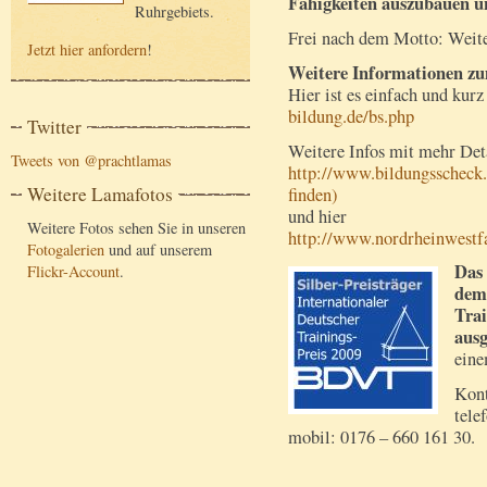
Fähigkeiten auszubauen un
Ruhrgebiets.
Frei nach dem Motto: Weite
Jetzt hier anfordern
!
Weitere Informationen zum
Hier ist es einfach und kurz 
bildung.de/bs.php
Twitter
Weitere Infos mit mehr Deta
Tweets von @prachtlamas
http://www.bildungsscheck.
Weitere Lamafotos
finden)
und hier
Weitere Fotos sehen Sie in unseren
http://www.nordrheinwestfa
Fotogalerien
und auf unserem
Das
Flickr-Account
.
dem
Trai
ausg
eine
Kont
tele
mobil: 0176 – 660 161 30.