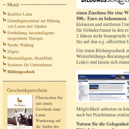
Menü
einen Zuschuss für eine W
Krafttier Lama
500,- Euro zu bekommen.
Grundlagenseminar zur Haltung
kleineren und mittleren Un
von Lamas und Alpakas
für Gründer/innen in den ers
Fortbildung: herzintelligente
2 Jahren nicht beansprucht
tiergestützte Therapie
Sie auf den u.g .offiziellen 
Nordic Walking
Um einen Bildungsscheck z
Zilgrei
Weiterbildungs-Beratungsste
Herzintelligenz, HeartMath
Links) und lassen sich eine
Seminare für Unternehmen
Bildungsscheck
Geschenkgutschein
Überraschen Sie
mit einem
Möglichkeit anbieten zu kö
Geschenk einer
auch bei Prachtlamas einlö
Lama-
Wanderung auf
Nutzen Sie die Gelegenheit
die Anden des