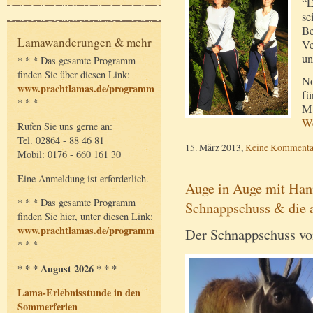
“E
se
Be
Lamawanderungen & mehr
Ve
un
* * * Das gesamte Programm
finden Sie über diesen Link:
No
www.prachtlamas.de/programm
fü
* * *
Mu
We
Rufen Sie uns gerne an:
Tel. 02864 - 88 46 81
15. März 2013,
Keine Kommenta
Mobil: 0176 - 660 161 30
Eine Anmeldung ist erforderlich.
Auge in Auge mit Hann
* * * Das gesamte Programm
Schnappschuss & die 
finden Sie hier, unter diesen Link:
www.prachtlamas.de/programm
Der Schnappschuss vo
* * *
* * * August 2026 * * *
Lama-Erlebnisstunde in den
Sommerferien