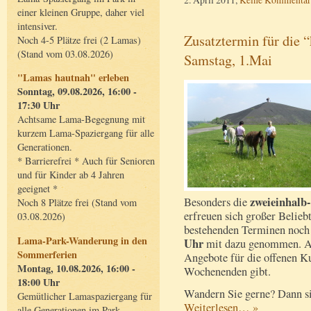
einer kleinen Gruppe, daher viel
intensiver.
Zusatztermin für die
Noch 4-5 Plätze frei (2 Lamas)
(Stand vom 03.08.2026)
Samstag, 1.Mai
"Lamas hautnah" erleben
Sonntag, 09.08.2026, 16:00 -
17:30 Uhr
Achtsame Lama-Begegnung mit
kurzem Lama-Spaziergang für alle
Generationen.
* Barrierefrei * Auch für Senioren
und für Kinder ab 4 Jahren
geeignet *
zweieinhalb
Besonders die
Noch 8 Plätze frei (Stand vom
erfreuen sich großer Belieb
03.08.2026)
bestehenden Terminen noch
Lama-Park-Wanderung in den
Uhr
mit dazu genommen. Au
Sommerferien
Angebote für die offenen K
Montag, 10.08.2026, 16:00 -
Wochenenden gibt.
18:00 Uhr
Wandern Sie gerne? Dann sin
Gemütlicher Lamaspaziergang für
Weiterlesen… »
alle Generationen im Park.