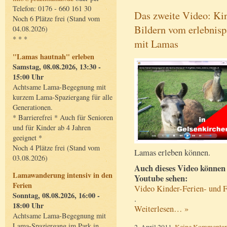
Telefon: 0176 - 660 161 30
Das zweite Video: Kin
Noch 6 Plätze frei (Stand vom
Bildern vom erlebnis
04.08.2026)
* * *
mit Lamas
"Lamas hautnah" erleben
Samstag, 08.08.2026, 13:30 -
15:00 Uhr
Achtsame Lama-Begegnung mit
kurzem Lama-Spaziergang für alle
Generationen.
* Barrierefrei * Auch für Senioren
und für Kinder ab 4 Jahren
geeignet *
Noch 4 Plätze frei (Stand vom
Lamas erleben können.
03.08.2026)
Auch dieses Video können 
Lamawanderung intensiv in den
Youtube sehen:
Ferien
Video Kinder-Ferien- und 
Sonntag, 08.08.2026, 16:00 -
.
18:00 Uhr
Weiterlesen… »
Achtsame Lama-Begegnung mit
Lama-Spaziergang im Park in
2. April 2011,
Keine Kommentar