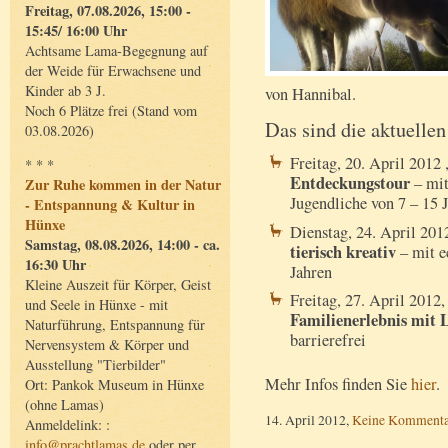
Freitag, 07.08.2026, 15:00 -
15:45/ 16:00 Uhr
Achtsame Lama-Begegnung auf
der Weide für Erwachsene und
Kinder ab 3 J.
von Hannibal.
Noch 6 Plätze frei (Stand vom
Das sind die aktuelle
03.08.2026)
Freitag, 20. April 2012
* * *
Entdeckungstour
– mit
Zur Ruhe kommen in der Natur
Jugendliche von 7 – 15 
- Entspannung & Kultur in
Hünxe
Dienstag, 24. April 201
Samstag, 08.08.2026, 14:00 - ca.
tierisch kreativ
– mit e
16:30 Uhr
Jahren
Kleine Auszeit für Körper, Geist
Freitag, 27. April 2012
und Seele in Hünxe - mit
Familienerlebnis mit
Naturführung, Entspannung für
barrierefrei
Nervensystem & Körper und
Ausstellung "Tierbilder"
Mehr Infos finden Sie
hier
.
Ort: Pankok Museum in Hünxe
(ohne Lamas)
14. April 2012,
Keine Kommenta
Anmeldelink: :
info@prachtlamas.de
oder per