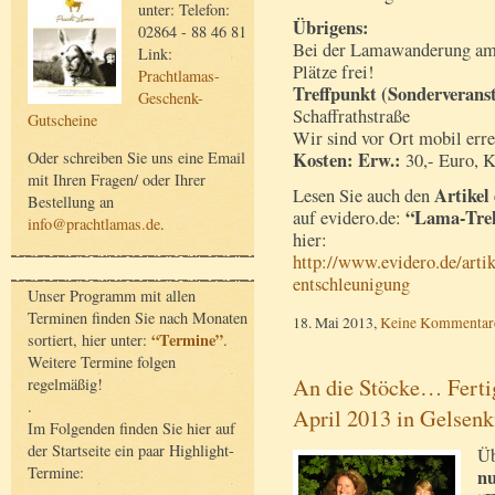
unter: Telefon:
Übrigens:
02864 - 88 46 81
Bei der Lamawanderung am 
Link:
Plätze frei!
Prachtlamas-
Treffpunkt (Sonderverans
Geschenk-
Schaffrathstraße
Gutscheine
Wir sind vor Ort mobil erre
Kosten: Erw.:
Oder schreiben Sie uns eine Email
30,- Euro, K
mit Ihren Fragen/ oder Ihrer
Artikel
Lesen Sie auch den
Bestellung an
“Lama-Trek
auf evidero.de:
info@prachtlamas.de
.
hier:
http://www.evidero.de/artik
entschleunigung
Unser Programm mit allen
Terminen finden Sie nach Monaten
18. Mai 2013,
Keine Kommentar
“Termine”
sortiert, hier unter:
.
Weitere Termine folgen
An die Stöcke… Ferti
regelmäßig!
.
April 2013 in Gelsenk
Im Folgenden finden Sie hier auf
der Startseite ein paar Highlight-
Üb
Termine:
nu