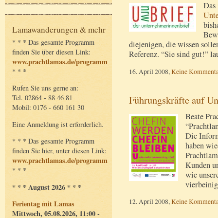
Das 
Unt
bish
Lamawanderungen & mehr
Bewe
* * * Das gesamte Programm
diejenigen, die wissen solle
finden Sie über diesen Link:
Referenz. “Sie sind gut!” la
www.prachtlamas.de/programm
16. April 2008,
Keine Kommenta
* * *
Rufen Sie uns gerne an:
Führungskräfte auf U
Tel. 02864 - 88 46 81
Mobil: 0176 - 660 161 30
Beate Pra
Eine Anmeldung ist erforderlich.
“Prachtla
Die Infor
* * * Das gesamte Programm
haben wie
finden Sie hier, unter diesen Link:
Prachtlam
www.prachtlamas.de/programm
Kunden u
* * *
wie unser
vierbeini
* * * August 2026 * * *
12. April 2008,
Keine Kommenta
Ferientag mit Lamas
Mittwoch, 05.08.2026, 11:00 -