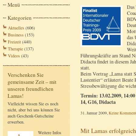
Menü
Das 
Coac
Kategorien
BDVT
Deut
Aktuelles
(606)
Mott
Business
(153)
das 
Freizeit
(440)
Dida
Therapie
(137)
Weit
Führungskräfte am Stand Nr
Videos
(43)
Didacta findet in diesem Ja
statt.
Beim Vortrag „Lama statt S
Verschenken Sie
Lastentier“ erläutert Beate
gemeinsame Zeit – mit
Stressbewältigung die wicht
unseren freundlichen
Termin: 13.02.2009, 14:00 
Lamas!
14, G16, Didacta
Vielleicht wissen Sie es noch
nicht, aber bei uns können Sie
31. Januar 2009,
Keine Komment
auch Geschenk-Gutscheine
erwerben.
Mit Lamas erfolgreich
Weitere Infos