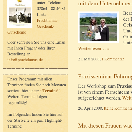
mit dem Unternehmer
unter: Telefon:
02864 - 88 46 81
Beat
Link:
der 
Prachtlamas-
Gels
Geschenk-
Unte
Gutscheine
Grün
Unte
Oder schreiben Sie uns eine Email
Weiterlesen… »
mit Ihren Fragen/ oder Ihrer
Bestellung an
21. Mai 2008,
1 Kommentar
info@prachtlamas.de
.
Praxisseminar Führun
Unser Programm mit allen
Terminen finden Sie nach Monaten
Praxis
Der Workshop zum
“Termine”
sortiert, hier unter:
.
ist von einem Fernsehteam
Weitere Termine folgen
aufgezeichnet worden.
Weit
regelmäßig!
26. April 2008,
Keine Kommenta
.
Im Folgenden finden Sie hier auf
der Startseite ein paar Highlight-
Mit diesen Frauen wäc
Termine: