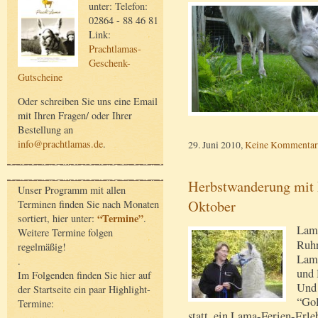
unter: Telefon:
02864 - 88 46 81
Link:
Prachtlamas-
Geschenk-
Gutscheine
Oder schreiben Sie uns eine Email
mit Ihren Fragen/ oder Ihrer
Bestellung an
info@prachtlamas.de
.
29. Juni 2010,
Keine Kommentar
Herbstwanderung mit 
Unser Programm mit allen
Oktober
Terminen finden Sie nach Monaten
“Termine”
sortiert, hier unter:
.
Lama
Weitere Termine folgen
Ruhr
regelmäßig!
Lama
.
und 
Im Folgenden finden Sie hier auf
Und 
der Startseite ein paar Highlight-
“Gol
Termine:
statt, ein Lama-Ferien-Erl