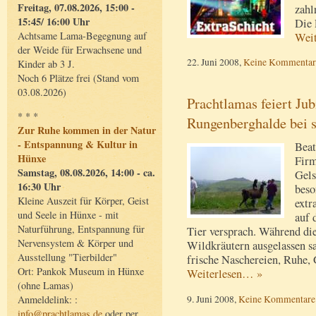
Freitag, 07.08.2026, 15:00 -
zahl
15:45/ 16:00 Uhr
Die 
Achtsame Lama-Begegnung auf
Wei
der Weide für Erwachsene und
22. Juni 2008,
Keine Kommentar
Kinder ab 3 J.
Noch 6 Plätze frei (Stand vom
03.08.2026)
Prachtlamas feiert Jub
* * *
Rungenberghalde bei 
Zur Ruhe kommen in der Natur
- Entspannung & Kultur in
Beat
Hünxe
Firm
Samstag, 08.08.2026, 14:00 - ca.
Gels
16:30 Uhr
beso
Kleine Auszeit für Körper, Geist
extr
und Seele in Hünxe - mit
auf 
Naturführung, Entspannung für
Tier versprach. Während di
Nervensystem & Körper und
Wildkräutern ausgelassen sa
Ausstellung "Tierbilder"
frische Naschereien, Ruhe, 
Ort: Pankok Museum in Hünxe
Weiterlesen… »
(ohne Lamas)
9. Juni 2008,
Keine Kommentare
Anmeldelink: :
info@prachtlamas.de
oder per