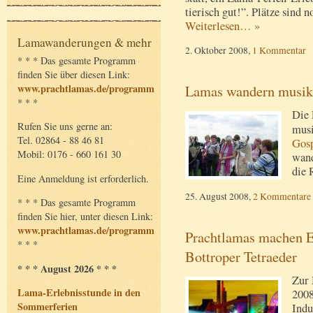
tierisch gut!”. Plätze sind n
Weiterlesen… »
Lamawanderungen & mehr
2. Oktober 2008,
1 Kommentar
* * * Das gesamte Programm
finden Sie über diesen Link:
www.prachtlamas.de/programm
Lamas wandern musika
* * *
Die 
Rufen Sie uns gerne an:
musi
Tel. 02864 - 88 46 81
Gosp
Mobil: 0176 - 660 161 30
wand
die 
Eine Anmeldung ist erforderlich.
25. August 2008,
2 Kommentare
* * * Das gesamte Programm
finden Sie hier, unter diesen Link:
www.prachtlamas.de/programm
Prachtlamas machen E
* * *
Bottroper Tetraeder
* * * August 2026 * * *
Zur 
Lama-Erlebnisstunde in den
2008
Sommerferien
Indu