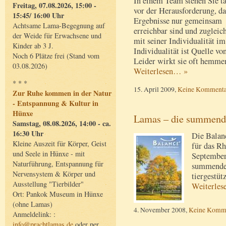
In einem Team stehen Sie t
Freitag, 07.08.2026, 15:00 -
vor der Herausforderung, da
15:45/ 16:00 Uhr
Ergebnisse nur gemeinsam
Achtsame Lama-Begegnung auf
erreichbar sind und zugleich
der Weide für Erwachsene und
mit seiner Individualität i
Kinder ab 3 J.
Individualität ist Quelle vo
Noch 6 Plätze frei (Stand vom
Leider wirkt sie oft hemme
03.08.2026)
Weiterlesen… »
* * *
15. April 2009,
Keine Kommenta
Zur Ruhe kommen in der Natur
- Entspannung & Kultur in
Hünxe
Lamas – die summend
Samstag, 08.08.2026, 14:00 - ca.
16:30 Uhr
Die Balan
Kleine Auszeit für Körper, Geist
für das Rh
und Seele in Hünxe - mit
September
Naturführung, Entspannung für
summenden
Nervensystem & Körper und
tiergestüt
Ausstellung "Tierbilder"
Weiterle
Ort: Pankok Museum in Hünxe
(ohne Lamas)
4. November 2008,
Keine Komm
Anmeldelink: :
info@prachtlamas.de
oder per