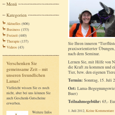
Menü
Kategorien
Aktuelles
(606)
Business
(153)
Freizeit
(440)
Therapie
(137)
Sie Ihren inneren “Tierflüst
Videos
(43)
praxisorientierter Übunge
nach dem Seminar.
Lernen Sie, mit Hilfe von 
Verschenken Sie
die Kraft zu kommen und ei
gemeinsame Zeit – mit
Tier, bzw. den eigenen Tie
unseren freundlichen
Termin:
Sonntag, 15. Juli 
Lamas!
Ort:
Vielleicht wissen Sie es noch
Lama-Begegnungswiese
nicht, aber bei uns können Sie
Buer)
auch Geschenk-Gutscheine
Teilnahmegebühr:
65,- Eu
erwerben.
1. Juli 2012,
Keine Kommentare
Weitere Infos