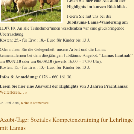
Lesen Sie hier eine Auswahl der
Highlights im kurzen Rückblick.
Feiern Sie mit uns bei der
Jubiläums-Lama-Wanderung am
11.07.10
. An alle Teilnehmer/innen verschenken wir eine glückbringende
Überraschung.
Kosten: 25,- für Erw.; 18,- Euro für Kinder bis 13 J.
Oder nutzen Sie die Gelegenheit, unsere Arbeit und die Lamas
“Lamas hautnah”
kennenzulernen bei dem diesjährigen Jubiläums-Angebot:
09.07.10
06.08.10
am
oder am
(jeweils 16:00 – 17:30 Uhr).
Kosten: 15,- für Erw.; 13,- Euro für Kinder bis 13 J.
Infos & Anmeldung:
0176 – 660 161 30.
Lesen Sie hier eine Auswahl der Highlights von 3 Jahren Prachtlamas:
Weiterlesen… »
26. Juni 2010,
Keine Kommentare
Azubi-Tage: Soziales Kompetenztraining für Lehrlinge
mit Lamas