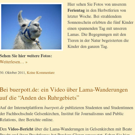
Hier sehen Sie Fotos von unserem
Ferientag
in den Herbstferien von
letzter Woche. Bei strahlendem
Sonnenschein erlebten die fünf Kinder
einen spannenden Tag mit unseren
Lamas. Die Begegnungen mit den
Tieren in der Natur begeisterten die
Kinder den ganzen Tag.
Sehen Sie hier weitere Fotos:
Weiterlesen… »
30. Oktober 2011,
Keine Kommentare
Bei buerpott.de: ein Video über Lama-Wanderungen
auf die “Anden des Ruhrgebiets”
Auf der Internetplattform
buerpott.de
publizieren Studenten und Studentinnen
der Fachhochschule Gelsenkirchen, Institut für Journalismus und Public
Relations, ihre Berichte online.
Video-Bericht
Den
über die Lama-Wanderungen in Gelsenkirchen mit Beate
Pracht und ihren Prachtlamas hat Pandora Claren umgesetzt. Sehen Sie hier