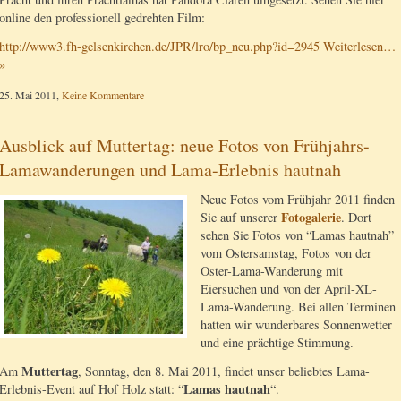
online den professionell gedrehten Film:
http://www3.fh-gelsenkirchen.de/JPR/lro/bp_neu.php?id=2945
Weiterlesen…
»
25. Mai 2011,
Keine Kommentare
Ausblick auf Muttertag: neue Fotos von Frühjahrs-
Lamawanderungen und Lama-Erlebnis hautnah
Neue Fotos vom Frühjahr 2011 finden
Fotogalerie
Sie auf unserer
. Dort
sehen Sie Fotos von “Lamas hautnah”
vom Ostersamstag, Fotos von der
Oster-Lama-Wanderung mit
Eiersuchen und von der April-XL-
Lama-Wanderung. Bei allen Terminen
hatten wir wunderbares Sonnenwetter
und eine prächtige Stimmung.
Muttertag
Am
, Sonntag, den 8. Mai 2011, findet unser beliebtes Lama-
Lamas hautnah
Erlebnis-Event auf Hof Holz statt: “
“.