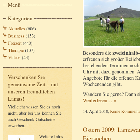
Menü
Kategorien
Aktuelles
(606)
Business
(153)
Freizeit
(440)
Therapie
(137)
zweieinhalb
Besonders die
Videos
(43)
erfreuen sich großer Belieb
bestehenden Terminen noch
Uhr
mit dazu genommen. Au
Verschenken Sie
Angebote für die offenen K
Wochenenden gibt.
gemeinsame Zeit – mit
unseren freundlichen
Wandern Sie gerne? Dann sin
Lamas!
Weiterlesen… »
Vielleicht wissen Sie es noch
14. April 2010,
Keine Kommenta
nicht, aber bei uns können Sie
auch Geschenk-Gutscheine
erwerben.
Ostern 2009: Lamawa
Weitere Infos
Eiersuchen