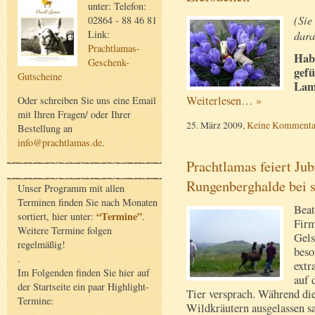
unter: Telefon:
(Sie
02864 - 88 46 81
Link:
dara
Prachtlamas-
Hab
Geschenk-
gefü
Gutscheine
Lam
Weiterlesen… »
Oder schreiben Sie uns eine Email
mit Ihren Fragen/ oder Ihrer
25. März 2009,
Keine Kommenta
Bestellung an
info@prachtlamas.de
.
Prachtlamas feiert Jub
Rungenberghalde bei 
Unser Programm mit allen
Terminen finden Sie nach Monaten
Beat
“Termine”
sortiert, hier unter:
.
Firm
Weitere Termine folgen
Gels
regelmäßig!
beso
.
extr
Im Folgenden finden Sie hier auf
auf 
der Startseite ein paar Highlight-
Tier versprach. Während di
Termine:
Wildkräutern ausgelassen sa