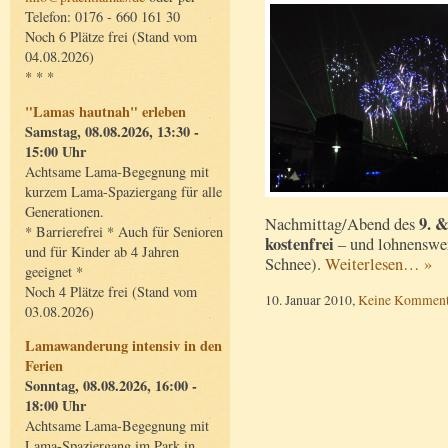
Telefon: 0176 - 660 161 30
Noch 6 Plätze frei (Stand vom
04.08.2026)
* * *
"Lamas hautnah" erleben
Samstag, 08.08.2026, 13:30 -
15:00 Uhr
Achtsame Lama-Begegnung mit
kurzem Lama-Spaziergang für alle
Generationen.
9. &
Nachmittag/Abend des
* Barrierefrei * Auch für Senioren
kostenfrei
– und lohnenswer
und für Kinder ab 4 Jahren
Schnee).
Weiterlesen… »
geeignet *
Noch 4 Plätze frei (Stand vom
10. Januar 2010,
Keine Komment
03.08.2026)
Lamawanderung intensiv in den
Ferien
Sonntag, 08.08.2026, 16:00 -
18:00 Uhr
Achtsame Lama-Begegnung mit
Lama-Spaziergang im Park in