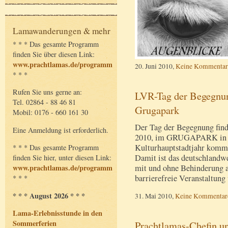
Lamawanderungen & mehr
* * * Das gesamte Programm
finden Sie über diesen Link:
www.prachtlamas.de/programm
20. Juni 2010,
Keine Kommentar
* * *
Rufen Sie uns gerne an:
LVR-Tag der Begegnun
Tel. 02864 - 88 46 81
Grugapark
Mobil: 0176 - 660 161 30
Der Tag der Begegnung find
Eine Anmeldung ist erforderlich.
2010, im GRUGAPARK in Ess
Kulturhauptstadtjahr kommt
* * * Das gesamte Programm
Damit ist das deutschlandw
finden Sie hier, unter diesen Link:
mit und ohne Behinderung au
www.prachtlamas.de/programm
barrierefreie Veranstaltun
* * *
* * * August 2026 * * *
31. Mai 2010,
Keine Kommentar
Lama-Erlebnisstunde in den
Sommerferien
Prachtlamas-Chefin u