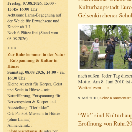
Freitag, 07.08.2026, 15:00 -
Kulturhauptstadt Euro
15:45/ 16:00 Uhr
Gelsenkirchener Schu
Achtsame Lama-Begegnung auf
der Weide für Erwachsene und
Kinder ab 3 J.
Noch 6 Plätze frei (Stand vom
03.08.2026)
* * *
Zur Ruhe kommen in der Natur
- Entspannung & Kultur in
Hünxe
Samstag, 08.08.2026, 14:00 - ca.
nach außen. Jeder Tag diese
16:30 Uhr
Motto. Am 8. Juni 2010 ist 
Kleine Auszeit für Körper, Geist
Weiterlesen… »
und Seele in Hünxe - mit
Naturführung, Entspannung für
9. Mai 2010,
Keine Kommentare
Nervensystem & Körper und
Ausstellung "Tierbilder"
Ort: Pankok Museum in Hünxe
“Wir” sind Kulturhaupt
(ohne Lamas)
Eröffnung von Ruhr.2
Anmeldelink: :
info@prachtlamas.de
oder per