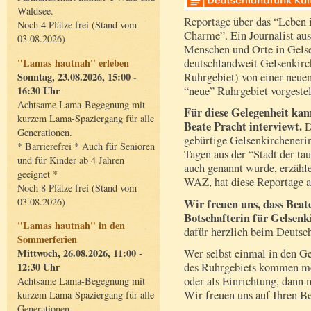
Waldsee.
Reportage über das “Leben 
Noch 4 Plätze frei (Stand vom
Charme”. Ein Journalist aus
03.08.2026)
Menschen und Orte in Gelse
deutschlandweit Gelsenkirch
"Lamas hautnah" erleben
Ruhrgebiet) von einer neuen
Sonntag, 23.08.2026, 15:00 -
“neue” Ruhrgebiet vorgestel
16:30 Uhr
Achtsame Lama-Begegnung mit
Für diese Gelegenheit ka
kurzem Lama-Spaziergang für alle
Beate Pracht interviewt.
D
Generationen.
gebürtige Gelsenkircheneri
* Barrierefrei * Auch für Senioren
Tagen aus der “Stadt der ta
und für Kinder ab 4 Jahren
auch genannt wurde, erzähl
geeignet *
WAZ, hat diese Reportage a
Noch 8 Plätze frei (Stand vom
03.08.2026)
Wir freuen uns, dass Beat
Botschafterin für Gelsenk
"Lamas hautnah" in den
dafür herzlich beim Deuts
Sommerferien
Mittwoch, 26.08.2026, 11:00 -
Wer selbst einmal in den 
12:30 Uhr
des Ruhrgebiets kommen mö
oder als Einrichtung, dann 
Achtsame Lama-Begegnung mit
Wir freuen uns auf Ihren B
kurzem Lama-Spaziergang für alle
Generationen.