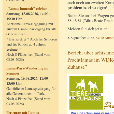
auch noch am zweiten Kurst
problemlos einsteigen
!
"Lamas hautnah" erleben
Samstag, 15.08.2026, 14:00 -
Rufen Sie uns bei Fragen ge
15:30 Uhr
88 46 81 (Büro Beate Pracht
Achtsame Lama-Begegnung mit
Melden Sie sich jetzt an!
kurzem Lama-Spaziergang für alle
Generationen.
5. September 2022,
Keine Komm
* Barrierefrei * Auch für Senioren
und für Kinder ab 4 Jahren
geeignet *
Bericht über achtsam
Noch 8 Plätze frei (Stand vom
Prachtlamas im WDR-F
03.08.2026)
Zuhause”
Lama-Park-Wanderung im
Sommer
Sonntag, 16.08.2026, 11:00 -
13:00 Uhr
Gemütlicher Lamaspaziergang für
alle Generationen im Park.
Noch 4 Plätze frei (Stand vom
03.08.2026)
Ferientag mit Lamas