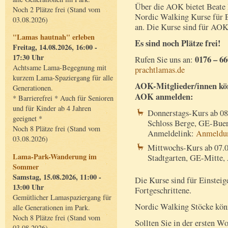
Über die AOK bietet Beate 
Noch 2 Plätze frei (Stand vom
Nordic Walking Kurse für E
03.08.2026)
an. Die Kurse sind für AOK
"Lamas hautnah" erleben
Es sind noch Plätze frei!
Freitag, 14.08.2026, 16:00 -
17:30 Uhr
0176 – 66
Rufen Sie uns an:
Achtsame Lama-Begegnung mit
prachtlamas.de
kurzem Lama-Spaziergang für alle
AOK-Mitglieder/innen könn
Generationen.
AOK anmelden:
* Barrierefrei * Auch für Senioren
und für Kinder ab 4 Jahren
Donnerstags-Kurs ab 08
geeignet *
Schloss Berge, GE-Bue
Noch 8 Plätze frei (Stand vom
Anmeldelink:
Anmeldu
03.08.2026)
Mittwochs-Kurs ab 07.0
Lama-Park-Wanderung im
Stadtgarten, GE-Mitte,
Sommer
Samstag, 15.08.2026, 11:00 -
Die Kurse sind für Einsteig
13:00 Uhr
Fortgeschrittene.
Gemütlicher Lamaspaziergang für
Nordic Walking Stöcke könn
alle Generationen im Park.
Noch 8 Plätze frei (Stand vom
Sollten Sie in der ersten W
03.08.2026)