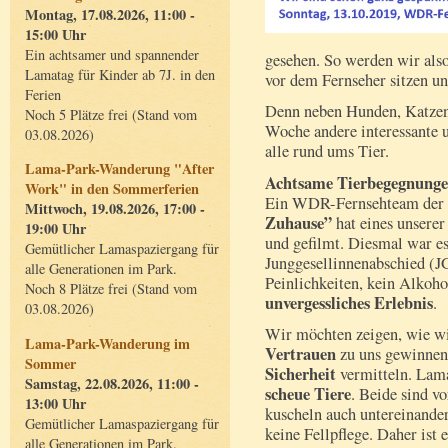
Montag, 17.08.2026, 11:00 -
15:00 Uhr
Ein achtsamer und spannender
gesehen. So werden wir als
Lamatag für Kinder ab 7J. in den
vor dem Fernseher sitzen 
Ferien
Denn neben Hunden, Katzen 
Noch 5 Plätze frei (Stand vom
Woche andere interessante 
03.08.2026)
alle rund ums Tier.
Lama-Park-Wanderung "After
Achtsame Tierbegegnungen
Work" in den Sommerferien
Ein WDR-Fernsehteam der 
Mittwoch, 19.08.2026, 17:00 -
Zuhause”
hat eines unserer
19:00 Uhr
und gefilmt. Diesmal war es
Gemütlicher Lamaspaziergang für
Junggesellinnenabschied (J
alle Generationen im Park.
Peinlichkeiten, kein Alkoh
Noch 8 Plätze frei (Stand vom
unvergessliches Erlebnis
.
03.08.2026)
Wir möchten zeigen, wie wi
Lama-Park-Wanderung im
Vertrauen
zu uns gewinnen
Sommer
Sicherheit
vermitteln. Lam
Samstag, 22.08.2026, 11:00 -
scheue Tiere
. Beide sind vo
13:00 Uhr
kuscheln auch untereinande
Gemütlicher Lamaspaziergang für
keine Fellpflege. Daher ist 
alle Generationen im Park.