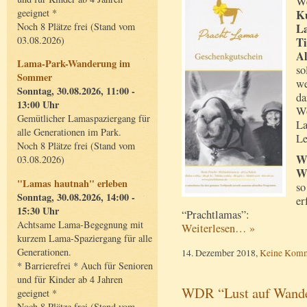
We
geeignet *
Ku
Noch 8 Plätze frei (Stand vom
L
03.08.2026)
Ti
A
Lama-Park-Wanderung im
so
Sommer
we
Sonntag, 30.08.2026, 11:00 -
da
13:00 Uhr
Wo
Gemütlicher Lamaspaziergang für
La
alle Generationen im Park.
L
Noch 8 Plätze frei (Stand vom
Wi
03.08.2026)
We
"Lamas hautnah" erleben
so
Sonntag, 30.08.2026, 14:00 -
er
15:30 Uhr
“Prachtlamas”:
Achtsame Lama-Begegnung mit
Weiterlesen… »
kurzem Lama-Spaziergang für alle
Generationen.
14. Dezember 2018,
Keine Komm
* Barrierefrei * Auch für Senioren
und für Kinder ab 4 Jahren
WDR “Lust auf Wande
geeignet *
Noch 8 Plätze frei (Stand vom