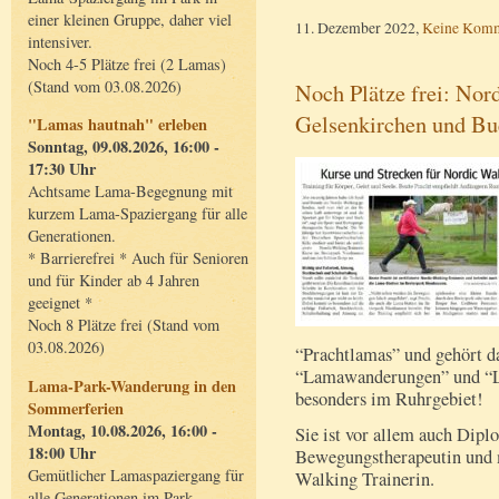
einer kleinen Gruppe, daher viel
11. Dezember 2022,
Keine Komm
intensiver.
Noch 4-5 Plätze frei (2 Lamas)
(Stand vom 03.08.2026)
Noch Plätze frei: Nor
Gelsenkirchen und Bue
"Lamas hautnah" erleben
Sonntag, 09.08.2026, 16:00 -
17:30 Uhr
Achtsame Lama-Begegnung mit
kurzem Lama-Spaziergang für alle
Generationen.
* Barrierefrei * Auch für Senioren
und für Kinder ab 4 Jahren
geeignet *
Noch 8 Plätze frei (Stand vom
03.08.2026)
“Prachtlamas” und gehört d
“Lamawanderungen” und “L
Lama-Park-Wanderung in den
besonders im Ruhrgebiet!
Sommerferien
Montag, 10.08.2026, 16:00 -
Sie ist vor allem auch Dipl
18:00 Uhr
Bewegungstherapeutin und me
Gemütlicher Lamaspaziergang für
Walking Trainerin.
alle Generationen im Park.