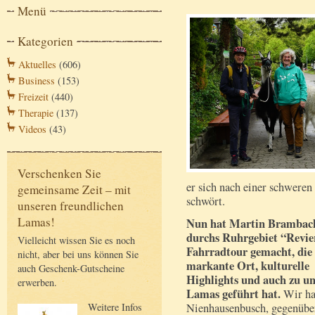
Menü
Kategorien
Aktuelles
(606)
Business
(153)
Freizeit
(440)
Therapie
(137)
Videos
(43)
Verschenken Sie
er sich nach einer schwere
gemeinsame Zeit – mit
schwört.
unseren freundlichen
Lamas!
Nun hat Martin Brambac
durchs Ruhrgebiet “Revie
Vielleicht wissen Sie es noch
Fahrradtour gemacht, die
nicht, aber bei uns können Sie
markante Ort, kulturelle
auch Geschenk-Gutscheine
Highlights und auch zu u
erwerben.
Lamas geführt hat.
Wir ha
Weitere Infos
Nienhausenbusch, gegenüb