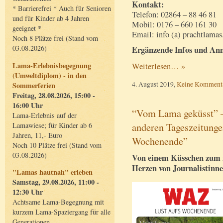
Kontakt:
* Barrierefrei * Auch für Senioren
Telefon: 02864 – 88 46 81
und für Kinder ab 4 Jahren
Mobil: 0176 – 660 161 30
geeignet *
Email: info (a) prachtlamas
Noch 8 Plätze frei (Stand vom
03.08.2026)
Ergänzende Infos und An
Lama-Erlebnisbegegnung
Weiterlesen… »
(Umweltdiplom) - in den
4. August 2019,
Keine Komment
Sommerferien
Freitag, 28.08.2026, 15:00 -
16:00 Uhr
“Vom Lama geküsst” –
Lama-Erlebnis auf der
anderen Tageszeitunge
Lamawiese; für Kinder ab 6
Jahren, 11,- Euro
Wochenende”
Noch 10 Plätze frei (Stand vom
03.08.2026)
Von einem Küsschen zum 
Herzen von Journalistinne
"Lamas hautnah" erleben
Samstag, 29.08.2026, 11:00 -
12:30 Uhr
Achtsame Lama-Begegnung mit
kurzem Lama-Spaziergang für alle
Generationen.