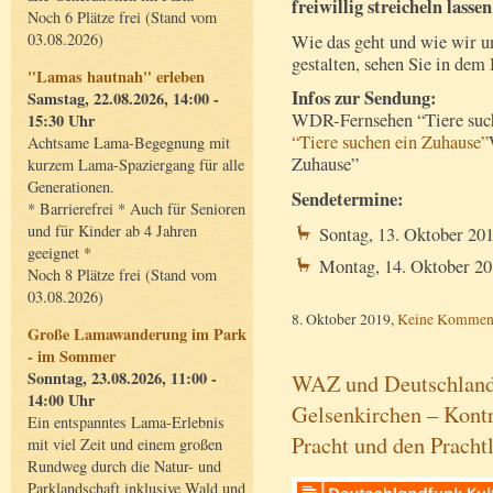
freiwillig streicheln lassen
Noch 6 Plätze frei (Stand vom
03.08.2026)
Wie das geht und wie wir 
gestalten, sehen Sie in dem 
"Lamas hautnah" erleben
Infos zur Sendung:
Samstag, 22.08.2026, 14:00 -
WDR-Fernsehen “Tiere suc
15:30 Uhr
“Tiere suchen ein Zuhause”
Achtsame Lama-Begegnung mit
Zuhause”
kurzem Lama-Spaziergang für alle
Generationen.
Sendetermine:
* Barrierefrei * Auch für Senioren
und für Kinder ab 4 Jahren
Sontag, 13. Oktober 20
geeignet *
Montag, 14. Oktober 2
Noch 8 Plätze frei (Stand vom
03.08.2026)
8. Oktober 2019,
Keine Kommen
Große Lamawanderung im Park
- im Sommer
Sonntag, 23.08.2026, 11:00 -
WAZ und Deutschlandf
14:00 Uhr
Gelsenkirchen – Kont
Ein entspanntes Lama-Erlebnis
Pracht und den Pracht
mit viel Zeit und einem großen
Rundweg durch die Natur- und
Parklandschaft inklusive Wald und