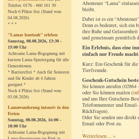
Abenteuer “Lama” einlassen.
Telefon: 0176 - 660 161 30
bleibt.
Noch 6 Plätze frei (Stand vom
04.08.2026)
Dabei ist es ein “Abenteuer
* * *
Denn es bedeutet, sich ein b
ihre Ruhe und Gelassenheit 
"Lamas hautnah" erleben
und gemeinsam gemütlich di
Samstag, 08.08.2026, 13:30 -
15:00 Uhr
Ein Erlebnis, dass eine in
Achtsame Lama-Begegnung mit
einfach nur Freude macht
kurzem Lama-Spaziergang für alle
Kurz: Ein Geschenk für die
Generationen.
Tierfreunde.
* Barrierefrei * Auch für Senioren
und für Kinder ab 4 Jahren
Geschenk-Gutschein beste
geeignet *
Sie können anrufen (02864 
Noch 4 Plätze frei (Stand vom
oder Sie können mailen (
in
03.08.2026)
und uns Ihre Gutschein-Best
Telefonnummer und Email-Ad
Lamawanderung intensiv in den
Rückfragen).
Ferien
Oder Sie senden uns direkt 
Sonntag, 08.08.2026, 16:00 -
Email oder Post zu.
18:00 Uhr
.
Achtsame Lama-Begegnung mit
Weiterlesen… »
Lama-Spaziergang im Park in