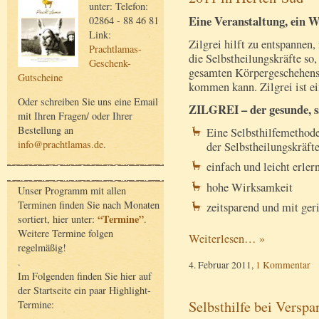
unter: Telefon:
Eine Veranstaltung, ein
02864 - 88 46 81
Link:
Zilgrei hilft zu entspannen,
Prachtlamas-
die Selbstheilungskräfte so
Geschenk-
gesamten Körpergeschehens
Gutscheine
kommen kann. Zilgrei ist ei
Oder schreiben Sie uns eine Email
ZILGREI – der gesunde, 
mit Ihren Fragen/ oder Ihrer
Bestellung an
Eine Selbsthilfemethod
info@prachtlamas.de
.
der Selbstheilungskräft
einfach und leicht erler
hohe Wirksamkeit
Unser Programm mit allen
Terminen finden Sie nach Monaten
zeitsparend und mit ge
“Termine”
sortiert, hier unter:
.
Weitere Termine folgen
Weiterlesen… »
regelmäßig!
.
4. Februar 2011,
1 Kommentar
Im Folgenden finden Sie hier auf
der Startseite ein paar Highlight-
Selbsthilfe bei Versp
Termine: