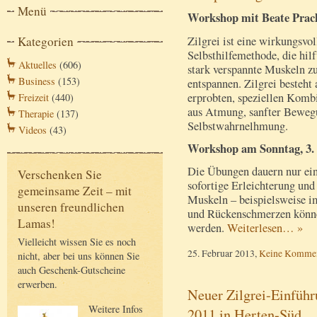
Menü
Workshop mit Beate Prac
Zilgrei ist eine wirkungsvol
Kategorien
Selbsthilfemethode, die hilf
Aktuelles
(606)
stark verspannte Muskeln z
Business
(153)
entspannen. Zilgrei besteht 
erprobten, speziellen Komb
Freizeit
(440)
aus Atmung, sanfter Beweg
Therapie
(137)
Selbstwahrnelhmung.
Videos
(43)
Workshop am Sonntag, 3. 
Die Übungen dauern nur ei
Verschenken Sie
sofortige Erleichterung un
gemeinsame Zeit – mit
Muskeln – beispielsweise i
unseren freundlichen
und Rückenschmerzen können
Lamas!
werden.
Weiterlesen… »
Vielleicht wissen Sie es noch
25. Februar 2013,
Keine Kommen
nicht, aber bei uns können Sie
auch Geschenk-Gutscheine
erwerben.
Neuer Zilgrei-Einfüh
Weitere Infos
2011 in Herten-Süd