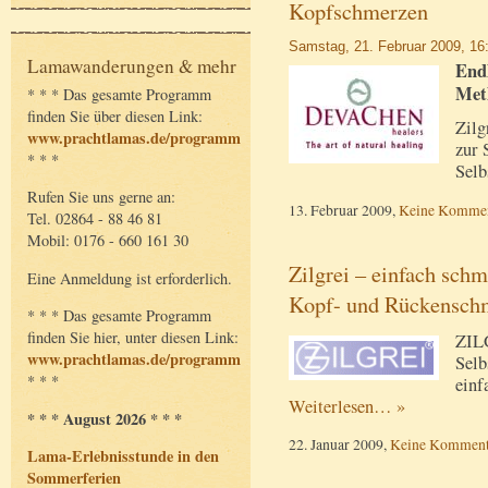
Kopfschmerzen
Samstag, 21. Februar 2009, 16
Lamawanderungen & mehr
Endl
Met
* * * Das gesamte Programm
finden Sie über diesen Link:
Zilg
www.prachtlamas.de/programm
zur 
* * *
Selb
Rufen Sie uns gerne an:
13. Februar 2009,
Keine Kommen
Tel. 02864 - 88 46 81
Mobil: 0176 - 660 161 30
Zilgrei – einfach sch
Eine Anmeldung ist erforderlich.
Kopf- und Rückensch
* * * Das gesamte Programm
finden Sie hier, unter diesen Link:
ZILG
www.prachtlamas.de/programm
Selb
* * *
einf
Weiterlesen… »
* * * August 2026 * * *
22. Januar 2009,
Keine Komment
Lama-Erlebnisstunde in den
Sommerferien