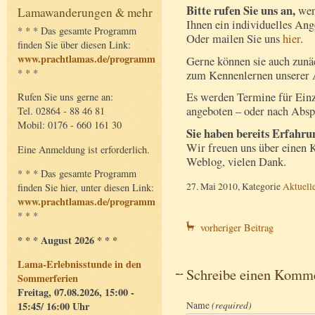
Bitte rufen Sie uns an,
wen
Lamawanderungen & mehr
Ihnen ein individuelles An
* * * Das gesamte Programm
Oder mailen Sie uns
hier
.
finden Sie über diesen Link:
www.prachtlamas.de/programm
Gerne können sie auch zunä
* * *
zum Kennenlernen unserer A
Es werden Termine für Ein
Rufen Sie uns gerne an:
angeboten – oder nach Absp
Tel. 02864 - 88 46 81
Mobil: 0176 - 660 161 30
Sie haben bereits Erfahr
Wir freuen uns über einen 
Eine Anmeldung ist erforderlich.
Weblog, vielen Dank.
* * * Das gesamte Programm
27. Mai 2010, Kategorie
Aktuell
finden Sie hier, unter diesen Link:
www.prachtlamas.de/programm
* * *
vorheriger Beitrag
* * * August 2026 * * *
Lama-Erlebnisstunde in den
Schreibe einen Komm
Sommerferien
Freitag, 07.08.2026, 15:00 -
Name
(required)
15:45/ 16:00 Uhr