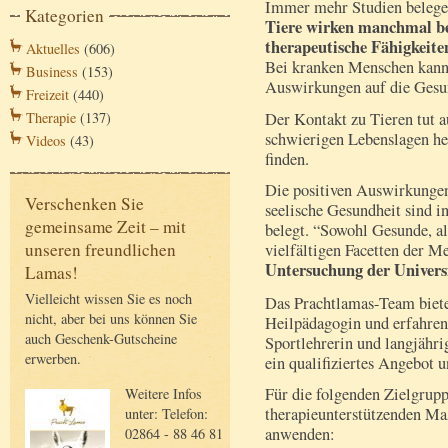
Immer mehr Studien belege
Kategorien
Tiere wirken manchmal bes
therapeutische Fähigkeite
Aktuelles
(606)
Bei kranken Menschen kann
Business
(153)
Auswirkungen auf die Gesu
Freizeit
(440)
Der Kontakt zu Tieren tut a
Therapie
(137)
schwierigen Lebenslagen hel
Videos
(43)
finden.
Die positiven Auswirkungen
Verschenken Sie
seelische Gesundheit sind i
gemeinsame Zeit – mit
belegt. “Sowohl Gesunde, al
unseren freundlichen
vielfältigen Facetten der M
Untersuchung der Univers
Lamas!
Vielleicht wissen Sie es noch
Das Prachtlamas-Team bietet
nicht, aber bei uns können Sie
Heilpädagogin und erfahren
auch Geschenk-Gutscheine
Sportlehrerin und langjähr
erwerben.
ein qualifiziertes Angebot 
Für die folgenden Zielgrup
Weitere Infos
therapieunterstützenden Ma
unter: Telefon:
anwenden:
02864 - 88 46 81