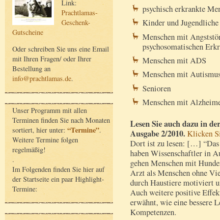
Link:
psychisch erkrankte Me
Prachtlamas-
Kinder und Jugendliche
Geschenk-
Gutscheine
Menschen mit Angststö
psychosomatischen Erk
Oder schreiben Sie uns eine Email
mit Ihren Fragen/ oder Ihrer
Menschen mit ADS
Bestellung an
Menschen mit Autismu
info@prachtlamas.de
.
Senioren
Menschen mit Alzheime
Unser Programm mit allen
Terminen finden Sie nach Monaten
Lesen Sie auch dazu in der
“Termine”
sortiert, hier unter:
.
Ausgabe 2/2010.
Klicken Si
Weitere Termine folgen
Dort ist zu lesen: […] “Das
regelmäßig!
haben Wissenschaftler in Au
.
gehen Menschen mit Hunden
Im Folgenden finden Sie hier auf
Arzt als Menschen ohne Vi
der Startseite ein paar Highlight-
durch Haustiere motiviert u
Termine:
Auch weitere positive Effe
erwähnt, wie eine bessere L
Kompetenzen.