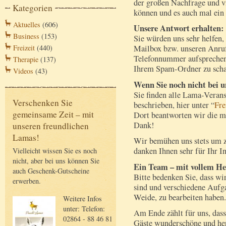
der großen Nachfrage und v
Kategorien
können und es auch mal ein
Aktuelles
(606)
Unsere Antwort erhalten:
Business
(153)
Sie würden uns sehr helfen,
Freizeit
(440)
Mailbox bzw. unseren Anruf
Telefonnummer aufsprechen.
Therapie
(137)
Ihrem Spam-Ordner zu scha
Videos
(43)
Wenn Sie noch nicht bei 
Sie finden alle Lama-Verans
Verschenken Sie
beschrieben, hier unter “
Fre
gemeinsame Zeit – mit
Dort beantworten wir die me
Dank!
unseren freundlichen
Lamas!
Wir bemühen uns stets um 
danken Ihnen sehr für Ihr In
Vielleicht wissen Sie es noch
nicht, aber bei uns können Sie
Ein Team – mit vollem He
auch Geschenk-Gutscheine
Bitte bedenken Sie, dass w
erwerben.
sind und verschiedene Aufg
Weide, zu bearbeiten haben.
Weitere Infos
unter: Telefon:
Am Ende zählt für uns, dass
02864 - 88 46 81
Gäste wunderschöne und h