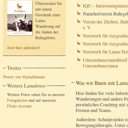
Überraschen Sie
IQU – Interessengemein
mit einem
Naturheilverein Ruhrgeb
Geschenk einer
Lama-
Verein der Züchter, Ha
Wanderung auf
e. V.
die Anden des
Netzwerk für tiergestüt
Ruhrgebiets.
Netzwerk für tiergestüt
Jetzt hier anfordern
!
Netzwerk für Lama-Tre
Unternehmerinnenbrief-
Unternehmerinnen
Twitter
Tweets von @prachtlamas
Was wir Ihnen mit Lama
Weitere Lamafotos
Hier finden Sie viele Info
Weitere Fotos sehen Sie in unseren
Wanderungen und andere Fre
Fotogalerien
und auf unserem
persönliches Coaching mit 
Flickr-Account
.
Firmen und Teams.
Außerdem: Schulprojekte mi
Bewegungstherapie. Unter 