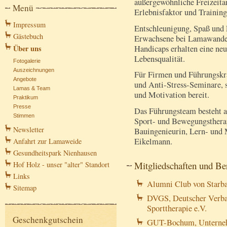
außergewöhnliche Freizeitan
Menü
Erlebnisfaktor und Trainin
Impressum
Entschleunigung, Spaß und
Gästebuch
Erwachsene bei Lamawande
Handicaps erhalten eine neu
Über uns
Lebensqualität.
Fotogalerie
Auszeichnungen
Für Firmen und Führungskr
Angebote
und Anti-Stress-Seminare, 
Lamas & Team
und Motivation bereit.
Praktikum
Presse
Das Führungsteam besteht au
Stimmen
Sport- und Bewegungstherap
Newsletter
Bauingenieurin, Lern- und 
Eikelmann.
Anfahrt zur Lamaweide
Gesundheitspark Nienhausen
Mitgliedschaften und Be
Hof Holz - unser "alter" Standort
Links
Alumni Club von Sta
Sitemap
DVGS, Deutscher Verba
Sporttherapie e.V.
Geschenkgutschein
GUT-Bochum, Unterne