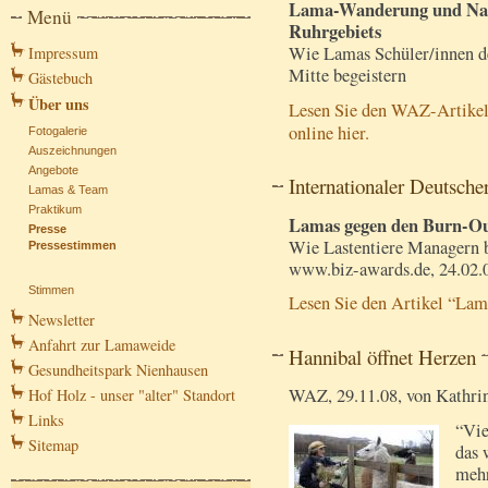
Lama-Wanderung und Natu
Menü
Ruhrgebiets
Wie Lamas Schüler/innen de
Impressum
Mitte begeistern
Gästebuch
Über uns
Lesen Sie den WAZ-Artikel
online hier.
Fotogalerie
Auszeichnungen
Angebote
Internationaler Deutsche
Lamas & Team
Praktikum
Lamas gegen den Burn-O
Presse
Wie Lastentiere Managern 
Pressestimmen
www.biz-awards.de, 24.02.0
Stimmen
Lesen Sie den Artikel “Lam
Newsletter
Anfahrt zur Lamaweide
Hannibal öffnet Herzen
Gesundheitspark Nienhausen
WAZ, 29.11.08, von Kathri
Hof Holz - unser "alter" Standort
Links
“Vie
Sitemap
das 
mehr