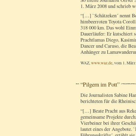
1. März 2008 und schrieb w
“[…] `Schätzeken´ nennt Be
himbeerroten Toyota Coroll
318 000 km. Das wohl Einm
Dauerläufer: Er kutschiert 
Prachtlamas Diego, Kasimir
Dancer und Caruso, die Bea
Anhänger zu Lamawanderun
WAZ,
www.waz.de
, vom 1. März
“Pilgern im Pott”
Die Journalisten Sabine H
berichteten für die Rheinisc
“[…] Beate Pracht aus Reke
gemeinsame Projekte durchzi
Vierbeiner bei ihrer Geschä
lautet eines der Angebote. `
Führungskräfte´, ertählt si