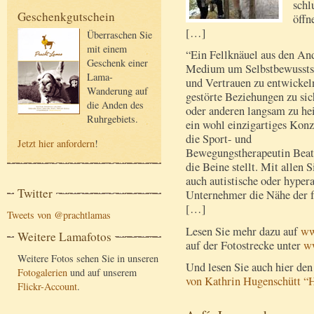
schl
Geschenkgutschein
öffn
[…]
Überraschen Sie
mit einem
“Ein Fellknäuel aus den An
Geschenk einer
Medium um Selbstbewussts
Lama-
und Vertrauen zu entwickel
Wanderung auf
gestörte Beziehungen zu sic
die Anden des
oder anderen langsam zu he
Ruhrgebiets.
ein wohl einzigartiges Konz
die Sport- und
Jetzt hier anfordern
!
Bewegungstherapeutin Beate
die Beine stellt. Mit allen 
auch autistische oder hyper
Twitter
Unternehmer die Nähe der f
[…]
Tweets von @prachtlamas
Lesen Sie mehr dazu auf
ww
Weitere Lamafotos
auf der Fotostrecke unter
ww
Weitere Fotos sehen Sie in unseren
Und lesen Sie auch hier den
Fotogalerien
und auf unserem
von Kathrin Hugenschütt “H
Flickr-Account
.