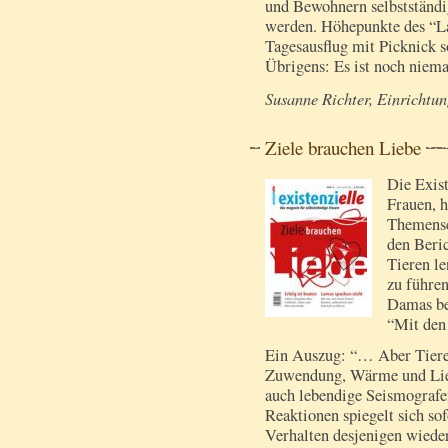
und Bewohnern selbstständi
werden. Höhepunkte des “La
Tagesausflug mit Picknick 
Übrigens: Es ist noch niem
Susanne Richter, Einrichtu
Ziele brauchen Liebe
Die Exist
Frauen, h
Themensc
den Beri
Tieren le
zu führen
Damas be
“Mit den
Ein Auszug: “… Aber Tiere
Zuwendung, Wärme und Lieb
auch lebendige Seismografen
Reaktionen spiegelt sich sof
Verhalten desjenigen wieder