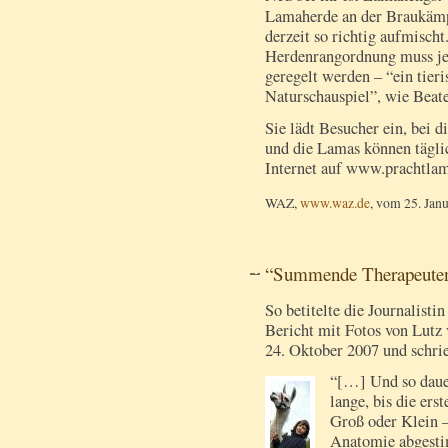
Lamaherde an der Braukämp
derzeit so richtig aufmischt
Herdenrangordnung muss je
geregelt werden – “ein tieri
Naturschauspiel”, wie Beate
Sie lädt Besucher ein, bei 
und die Lamas können tägli
Internet auf www.prachtlam
WAZ,
www.waz.de
, vom 25. Jan
“Summende Therapeute
So betitelte die Journalist
Bericht mit Fotos von Lut
24. Oktober 2007 und schri
“[…] Und so dauer
lange, bis die ers
Groß oder Klein – 
Anatomie abgesti