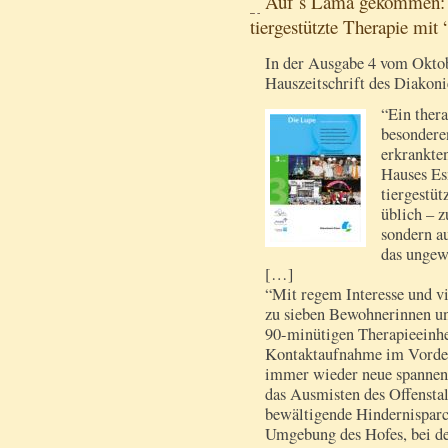
Auf´s Lama gekommen: 
tiergestützte Therapie mit
In der Ausgabe 4 vom Oktob
Hauszeitschrift des Diakoni
“Ein ther
besondere
erkrankte
Hauses Es
tiergestüt
üblich – 
sondern a
das ungew
[…]
“Mit regem Interesse und vi
zu sieben Bewohnerinnen u
90-minütigen Therapieeinhei
Kontaktaufnahme im Vorder
immer wieder neue spannend
das Ausmisten des Offenstal
bewältigende Hindernisparc
Umgebung des Hofes, bei d