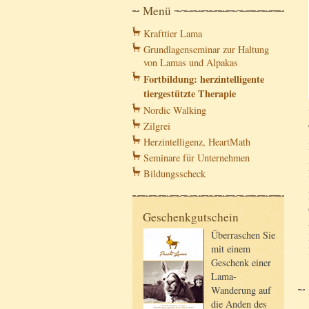
Menü
Krafttier Lama
Grundlagenseminar zur Haltung
von Lamas und Alpakas
Fortbildung: herzintelligente
tiergestützte Therapie
Nordic Walking
Zilgrei
Herzintelligenz, HeartMath
Seminare für Unternehmen
Bildungsscheck
Geschenkgutschein
Überraschen Sie
mit einem
Geschenk einer
Lama-
Wanderung auf
die Anden des