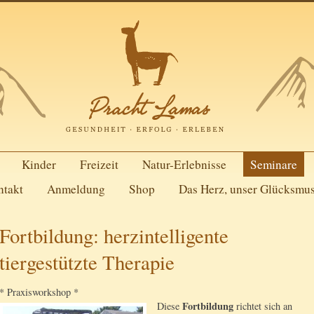
Kinder
Freizeit
Natur-Erlebnisse
Seminare
ntakt
Anmeldung
Shop
Das Herz, unser Glücksmu
Fortbildung: herzintelligente
tiergestützte Therapie
* Praxisworkshop *
Fortbildung
Diese
richtet sich an