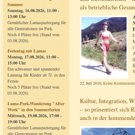
Sommer
als betriebliche Gesu
Sonntag, 16.08.2026, 11:00 -
13:00 Uhr
A
Gemütlicher Lamaspaziergang für
N
alle Generationen im Park.
P
Noch 4 Plätze frei (Stand vom
G
03.08.2026)
M
(
Ferientag mit Lamas
A
Montag, 17.08.2026, 11:00 -
i
15:00 Uhr
f
Ein achtsamer und spannender
W
Lamatag für Kinder ab 7J. in den
Ferien
22. Juli 2010,
Keine Kommentar
Noch 5 Plätze frei (Stand vom
03.08.2026)
Kultur, Integration, 
Lama-Park-Wanderung "After
– so präsentiert sich 
Work" in den Sommerferien
Mittwoch, 19.08.2026, 17:00 -
auch in der kommend
19:00 Uhr
Gemütlicher Lamaspaziergang für
alle Generationen im Park.