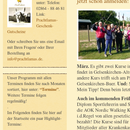
jetzt schon anmelden!
unter: Telefon:
02864 - 88 46 81
Link:
Prachtlamas-
Geschenk-
Gutscheine
Oder schreiben Sie uns eine Email
mit Ihren Fragen/ oder Ihrer
Bestellung an
info@prachtlamas.de
.
März.
Es gibt zwei Kurse i
findet in Gelsenkirchen-Alts
andere Kurs trifft sich am 
Unser Programm mit allen
Und:
Gelsenkirchen-Buer.
S
Terminen finden Sie nach Monaten
“Termine”
Mein Tipp! Denn beim letz
sortiert, hier unter:
.
Weitere Termine folgen
Auch im kommenden Frühl
regelmäßig!
Diplom Sportlehrerin und 
.
die AOK Nordic Walking Ku
Im Folgenden finden Sie hier auf
i.d.Regel von allen gesetzl
der Startseite ein paar Highlight-
bezahlt! Die Kurse sind für a
Termine:
Mitglieder aller Krankenka