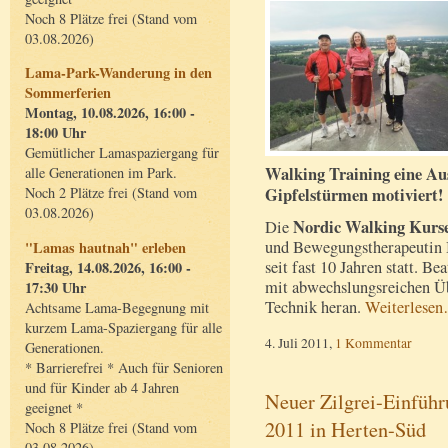
Noch 8 Plätze frei (Stand vom
03.08.2026)
Lama-Park-Wanderung in den
Sommerferien
Montag, 10.08.2026, 16:00 -
18:00 Uhr
Gemütlicher Lamaspaziergang für
Walking Training eine Auss
alle Generationen im Park.
Gipfelstürmen motiviert!
Noch 2 Plätze frei (Stand vom
03.08.2026)
Nordic Walking Kurs
Die
und Bewegungstherapeutin B
"Lamas hautnah" erleben
seit fast 10 Jahren statt. B
Freitag, 14.08.2026, 16:00 -
mit abwechslungsreichen Ü
17:30 Uhr
Technik heran.
Weiterlese
Achtsame Lama-Begegnung mit
kurzem Lama-Spaziergang für alle
4. Juli 2011,
1 Kommentar
Generationen.
* Barrierefrei * Auch für Senioren
und für Kinder ab 4 Jahren
Neuer Zilgrei-Einfüh
geeignet *
2011 in Herten-Süd
Noch 8 Plätze frei (Stand vom
03.08.2026)