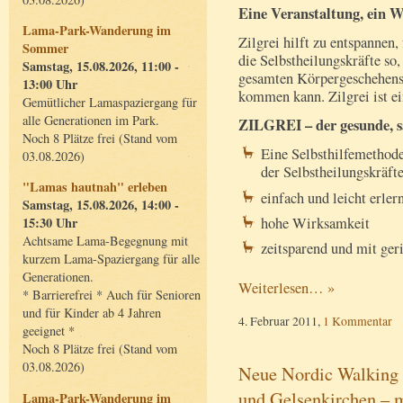
Eine Veranstaltung, ein
Lama-Park-Wanderung im
Zilgrei hilft zu entspannen,
Sommer
die Selbstheilungskräfte so
Samstag, 15.08.2026, 11:00 -
gesamten Körpergeschehens
13:00 Uhr
kommen kann. Zilgrei ist ei
Gemütlicher Lamaspaziergang für
alle Generationen im Park.
ZILGREI – der gesunde, 
Noch 8 Plätze frei (Stand vom
Eine Selbsthilfemethod
03.08.2026)
der Selbstheilungskräft
"Lamas hautnah" erleben
einfach und leicht erler
Samstag, 15.08.2026, 14:00 -
hohe Wirksamkeit
15:30 Uhr
Achtsame Lama-Begegnung mit
zeitsparend und mit ge
kurzem Lama-Spaziergang für alle
Generationen.
Weiterlesen… »
* Barrierefrei * Auch für Senioren
und für Kinder ab 4 Jahren
4. Februar 2011,
1 Kommentar
geeignet *
Noch 8 Plätze frei (Stand vom
03.08.2026)
Neue Nordic Walking 
und Gelsenkirchen – m
Lama-Park-Wanderung im