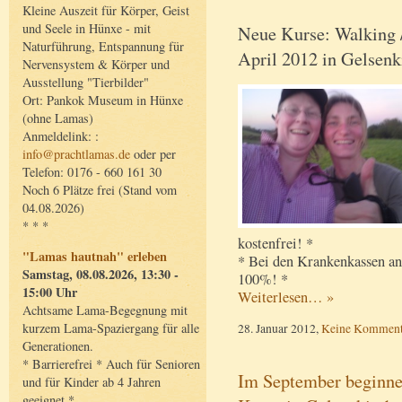
Kleine Auszeit für Körper, Geist
und Seele in Hünxe - mit
Neue Kurse: Walking 
Naturführung, Entspannung für
April 2012 in Gelsenk
Nervensystem & Körper und
Ausstellung "Tierbilder"
Ort: Pankok Museum in Hünxe
(ohne Lamas)
Anmeldelink: :
info@prachtlamas.de
oder per
Telefon: 0176 - 660 161 30
Noch 6 Plätze frei (Stand vom
04.08.2026)
* * *
kostenfrei! *
"Lamas hautnah" erleben
* Bei den Krankenkassen an
Samstag, 08.08.2026, 13:30 -
100%! *
15:00 Uhr
Weiterlesen… »
Achtsame Lama-Begegnung mit
kurzem Lama-Spaziergang für alle
28. Januar 2012,
Keine Komment
Generationen.
* Barrierefrei * Auch für Senioren
Im September beginne
und für Kinder ab 4 Jahren
geeignet *