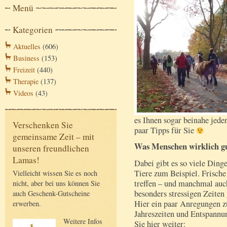
Menü
Kategorien
Aktuelles
(606)
Business
(153)
Freizeit
(440)
Therapie
(137)
Videos
(43)
es Ihnen sogar beinahe jede
Verschenken Sie
paar Tipps für Sie
gemeinsame Zeit – mit
Was Menschen wirklich gu
unseren freundlichen
Lamas!
Dabei gibt es so viele Dinge
Tiere zum Beispiel. Frisch
Vielleicht wissen Sie es noch
treffen – und manchmal au
nicht, aber bei uns können Sie
besonders stressigen Zeiten
auch Geschenk-Gutscheine
Hier ein paar Anregungen z
erwerben.
Jahreszeiten und Entspannu
Weitere Infos
Sie hier weiter: