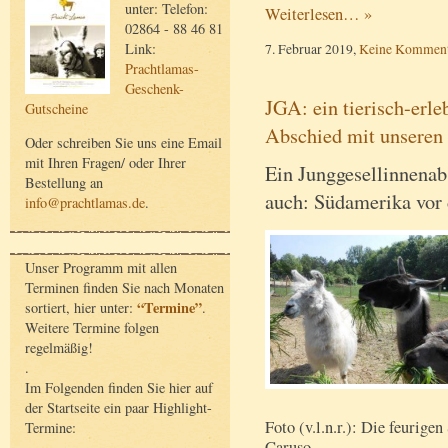
unter: Telefon:
Weiterlesen… »
02864 - 88 46 81
Link:
7. Februar 2019,
Keine Komment
Prachtlamas-
Geschenk-
JGA: ein tierisch-erle
Gutscheine
Abschied mit unseren
Oder schreiben Sie uns eine Email
mit Ihren Fragen/ oder Ihrer
Ein Junggesellinnenab
Bestellung an
auch: Südamerika vor 
info@prachtlamas.de
.
Unser Programm mit allen
Terminen finden Sie nach Monaten
“Termine”
sortiert, hier unter:
.
Weitere Termine folgen
regelmäßig!
.
Im Folgenden finden Sie hier auf
der Startseite ein paar Highlight-
Foto (v.l.n.r.): Die feurig
Termine:
Caruso