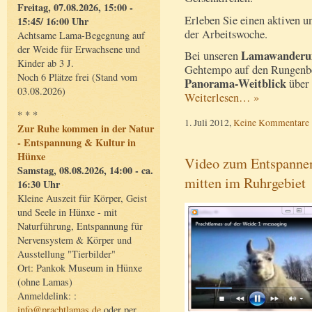
Freitag, 07.08.2026, 15:00 -
Erleben Sie einen aktiven 
15:45/ 16:00 Uhr
der Arbeitswoche.
Achtsame Lama-Begegnung auf
der Weide für Erwachsene und
Lamawanderu
Bei unseren
Kinder ab 3 J.
Gehtempo auf den Rungenbe
Noch 6 Plätze frei (Stand vom
Panorama-Weitblick
über 
03.08.2026)
Weiterlesen… »
* * *
1. Juli 2012,
Keine Kommentare
Zur Ruhe kommen in der Natur
- Entspannung & Kultur in
Hünxe
Video zum Entspannen
Samstag, 08.08.2026, 14:00 - ca.
mitten im Ruhrgebiet
16:30 Uhr
Kleine Auszeit für Körper, Geist
und Seele in Hünxe - mit
Naturführung, Entspannung für
Nervensystem & Körper und
Ausstellung "Tierbilder"
Ort: Pankok Museum in Hünxe
(ohne Lamas)
Anmeldelink: :
info@prachtlamas.de
oder per