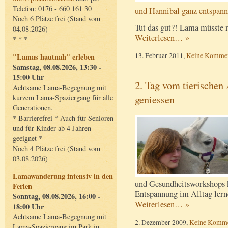
Telefon: 0176 - 660 161 30
und Hannibal ganz entspann
Noch 6 Plätze frei (Stand vom
Tut das gut?! Lama müsste
04.08.2026)
Weiterlesen… »
* * *
13. Februar 2011,
Keine Kommen
"Lamas hautnah" erleben
Samstag, 08.08.2026, 13:30 -
15:00 Uhr
2. Tag vom tierischen
Achtsame Lama-Begegnung mit
geniessen
kurzem Lama-Spaziergang für alle
Generationen.
* Barrierefrei * Auch für Senioren
und für Kinder ab 4 Jahren
geeignet *
Noch 4 Plätze frei (Stand vom
03.08.2026)
Lamawanderung intensiv in den
und Gesundheitsworkshops k
Ferien
Entspannung im Alltag lern
Sonntag, 08.08.2026, 16:00 -
Weiterlesen… »
18:00 Uhr
Achtsame Lama-Begegnung mit
2. Dezember 2009,
Keine Komme
Lama-Spaziergang im Park in