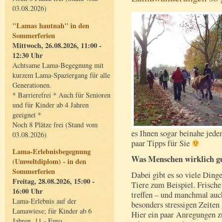
03.08.2026)
"Lamas hautnah" in den
Sommerferien
Mittwoch, 26.08.2026, 11:00 -
12:30 Uhr
Achtsame Lama-Begegnung mit
kurzem Lama-Spaziergang für alle
Generationen.
* Barrierefrei * Auch für Senioren
und für Kinder ab 4 Jahren
geeignet *
Noch 8 Plätze frei (Stand vom
es Ihnen sogar beinahe jede
03.08.2026)
paar Tipps für Sie
Lama-Erlebnisbegegnung
Was Menschen wirklich gu
(Umweltdiplom) - in den
Sommerferien
Dabei gibt es so viele Dinge
Freitag, 28.08.2026, 15:00 -
Tiere zum Beispiel. Frisch
16:00 Uhr
treffen – und manchmal au
Lama-Erlebnis auf der
besonders stressigen Zeiten
Lamawiese; für Kinder ab 6
Hier ein paar Anregungen z
Jahren, 11,- Euro