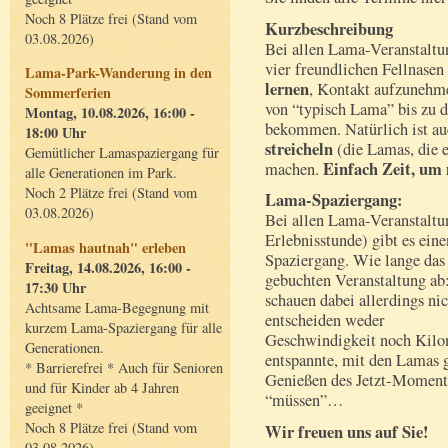
Noch 8 Plätze frei (Stand vom
Kurzbeschreibung
03.08.2026)
Bei allen Lama-Veranstaltu
vier freundlichen Fellnase
Lama-Park-Wanderung in den
lernen
, Kontakt aufzunehme
Sommerferien
von “typisch Lama” bis zu 
Montag, 10.08.2026, 16:00 -
bekommen. Natürlich ist au
18:00 Uhr
streicheln
(die Lamas, die 
Gemütlicher Lamaspaziergang für
Einfach Zeit, um
machen.
alle Generationen im Park.
Noch 2 Plätze frei (Stand vom
Lama-Spaziergang:
03.08.2026)
Bei allen Lama-Veranstaltu
Erlebnisstunde) gibt es ein
"Lamas hautnah" erleben
Spaziergang. Wie lange das
Freitag, 14.08.2026, 16:00 -
gebuchten Veranstaltung ab:
17:30 Uhr
schauen dabei allerdings ni
Achtsame Lama-Begegnung mit
entscheiden weder
kurzem Lama-Spaziergang für alle
Geschwindigkeit noch Kilom
Generationen.
entspannte, mit den Lamas
* Barrierefrei * Auch für Senioren
Genießen des Jetzt-Momente
und für Kinder ab 4 Jahren
“müssen”…
geeignet *
Noch 8 Plätze frei (Stand vom
Wir freuen uns auf Sie!
03.08.2026)