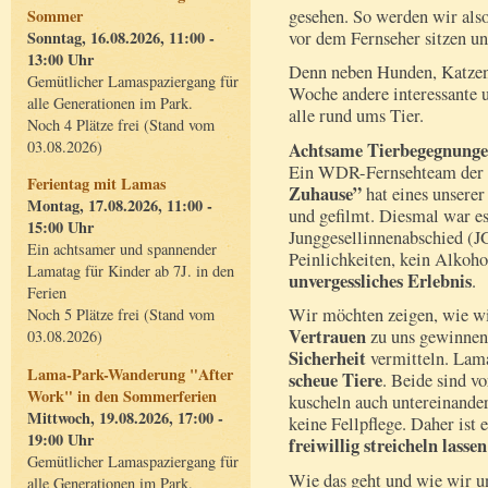
gesehen. So werden wir als
Sommer
vor dem Fernseher sitzen 
Sonntag, 16.08.2026, 11:00 -
13:00 Uhr
Denn neben Hunden, Katzen 
Gemütlicher Lamaspaziergang für
Woche andere interessante 
alle Generationen im Park.
alle rund ums Tier.
Noch 4 Plätze frei (Stand vom
03.08.2026)
Achtsame Tierbegegnungen
Ein WDR-Fernsehteam der 
Ferientag mit Lamas
Zuhause”
hat eines unserer
Montag, 17.08.2026, 11:00 -
und gefilmt. Diesmal war es
15:00 Uhr
Junggesellinnenabschied (J
Ein achtsamer und spannender
Peinlichkeiten, kein Alkoh
Lamatag für Kinder ab 7J. in den
unvergessliches Erlebnis
.
Ferien
Wir möchten zeigen, wie wi
Noch 5 Plätze frei (Stand vom
Vertrauen
zu uns gewinnen
03.08.2026)
Sicherheit
vermitteln. Lam
Lama-Park-Wanderung "After
scheue Tiere
. Beide sind vo
Work" in den Sommerferien
kuscheln auch untereinande
Mittwoch, 19.08.2026, 17:00 -
keine Fellpflege. Daher ist 
19:00 Uhr
freiwillig streicheln lassen
Gemütlicher Lamaspaziergang für
Wie das geht und wie wir 
alle Generationen im Park.