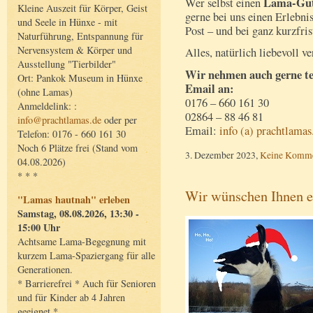
Lama-Gut
Wer selbst einen
Kleine Auszeit für Körper, Geist
gerne bei uns einen Erlebni
und Seele in Hünxe - mit
Post – und bei ganz kurzfri
Naturführung, Entspannung für
Nervensystem & Körper und
Alles, natürlich liebevoll ve
Ausstellung "Tierbilder"
Wir nehmen auch gerne tel
Ort: Pankok Museum in Hünxe
Email an:
(ohne Lamas)
0176 – 660 161 30
Anmeldelink: :
02864 – 88 46 81
info@prachtlamas.de
oder per
Email:
info (a) prachtlamas
Telefon: 0176 - 660 161 30
Noch 6 Plätze frei (Stand vom
3. Dezember 2023,
Keine Komme
04.08.2026)
* * *
Wir wünschen Ihnen ei
"Lamas hautnah" erleben
Samstag, 08.08.2026, 13:30 -
15:00 Uhr
Achtsame Lama-Begegnung mit
kurzem Lama-Spaziergang für alle
Generationen.
* Barrierefrei * Auch für Senioren
und für Kinder ab 4 Jahren
geeignet *