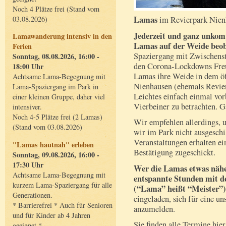
Noch 4 Plätze frei (Stand vom
Lamas
im Revierpark Nienh
03.08.2026)
Jederzeit und ganz unkomp
Lamawanderung intensiv in den
Lamas auf der Weide beob
Ferien
Spaziergang mit Zwischens
Sonntag, 08.08.2026, 16:00 -
den Corona-Lockdowns Freu
18:00 Uhr
Lamas ihre Weide in dem öf
Achtsame Lama-Begegnung mit
Nienhausen (ehemals Revier
Lama-Spaziergang im Park in
Leichtes einfach einmal vo
einer kleinen Gruppe, daher viel
Vierbeiner zu betrachten. G
intensiver.
Noch 4-5 Plätze frei (2 Lamas)
Wir empfehlen allerdings, 
(Stand vom 03.08.2026)
wir im Park nicht ausgeschi
Veranstaltungen erhalten e
"Lamas hautnah" erleben
Bestätigung zugeschickt.
Sonntag, 09.08.2026, 16:00 -
17:30 Uhr
Wer die Lamas etwas nähe
Achtsame Lama-Begegnung mit
entspannte Stunden mit d
kurzem Lama-Spaziergang für alle
(“Lama” heißt “Meister”)
Generationen.
eingeladen, sich für eine u
* Barrierefrei * Auch für Senioren
anzumelden.
und für Kinder ab 4 Jahren
Sie finden alle Termine hie
geeignet *