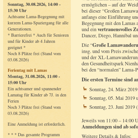
Sonntag, 30.08.2026, 14:00 -
ermöglichen – auf der Weid
15:30 Uhr
bei dieser “Großen Lamawa
anfangs eine Einführung und
Achtsame Lama-Begegnung mit
Begegnung mit den Lamas au
kurzem Lama-Spaziergang für alle
vertrauensvolles 
und ein
Generationen.
Dancer, Diego, Hannibal un
* Barrierefrei * Auch für Senioren
und für Kinder ab 4 Jahren
Große Lamawander
Die “
geeignet *
insg. und vom Preis zwisch
Noch 8 Plätze frei (Stand vom
und der XL-Lamawanderung 
03.08.2026)
den Gesundheitspark Nienhau
bei den “normalen” Lama-
Ferientag mit Lamas
Montag, 31.08.2026, 11:00 -
Die ersten Termine sind 
15:00 Uhr
Ein achtsamer und spannender
Sonntag, 24. März 2019
Lamatag für Kinder ab 7J. in den
Sonntag, 05. Mai 2019 
Ferien
Sonntag, 23. Juni 2019
Noch 3 Plätze frei (Stand vom
03.08.2026)
Jeweils von 11:00 – 14:00 
Eine Anmeldung ist erforderlich.
Anmeldungen sind ab sofo
* * * Das gesamte Programm
Weitere Details & Infos: