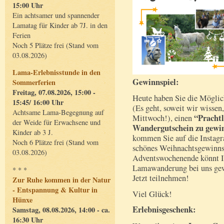
15:00 Uhr
Ein achtsamer und spannender
Lamatag für Kinder ab 7J. in den
Ferien
Noch 5 Plätze frei (Stand vom
03.08.2026)
Lama-Erlebnisstunde in den
Gewinnspiel:
Sommerferien
Freitag, 07.08.2026, 15:00 -
Heute haben Sie die Möglic
15:45/ 16:00 Uhr
(Es geht, soweit wir wissen,
Achtsame Lama-Begegnung auf
“Pracht
Mittwoch!), einen
der Weide für Erwachsene und
Wandergutschein zu gewi
Kinder ab 3 J.
kommen Sie auf die Instagr
Noch 6 Plätze frei (Stand vom
schönes Weihnachtsgewinnsp
03.08.2026)
Adventswochenende könnt Ih
Lamawanderung bei uns gew
* * *
Jetzt teilnehmen!
Zur Ruhe kommen in der Natur
- Entspannung & Kultur in
Viel Glück!
Hünxe
Erlebnisgeschenk:
Samstag, 08.08.2026, 14:00 - ca.
16:30 Uhr