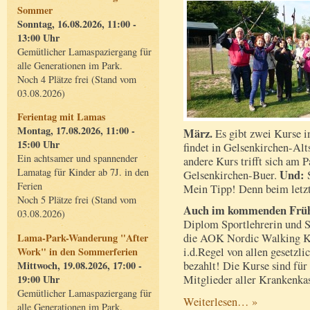
Sommer
Sonntag, 16.08.2026, 11:00 -
13:00 Uhr
Gemütlicher Lamaspaziergang für
alle Generationen im Park.
Noch 4 Plätze frei (Stand vom
03.08.2026)
Ferientag mit Lamas
Montag, 17.08.2026, 11:00 -
März.
Es gibt zwei Kurse i
15:00 Uhr
findet in Gelsenkirchen-Alts
Ein achtsamer und spannender
andere Kurs trifft sich am 
Lamatag für Kinder ab 7J. in den
Und:
Gelsenkirchen-Buer.
S
Ferien
Mein Tipp! Denn beim letz
Noch 5 Plätze frei (Stand vom
Auch im kommenden Frühl
03.08.2026)
Diplom Sportlehrerin und 
Lama-Park-Wanderung "After
die AOK Nordic Walking Ku
Work" in den Sommerferien
i.d.Regel von allen gesetzl
Mittwoch, 19.08.2026, 17:00 -
bezahlt! Die Kurse sind für a
19:00 Uhr
Mitglieder aller Krankenka
Gemütlicher Lamaspaziergang für
Weiterlesen… »
alle Generationen im Park.