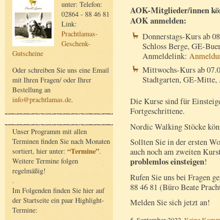
unter: Telefon:
AOK-Mitglieder/innen könn
02864 - 88 46 81
AOK anmelden:
Link:
Prachtlamas-
Donnerstags-Kurs ab 08
Geschenk-
Schloss Berge, GE-Bue
Gutscheine
Anmeldelink:
Anmeldu
Mittwochs-Kurs ab 07.0
Oder schreiben Sie uns eine Email
Stadtgarten, GE-Mitte,
mit Ihren Fragen/ oder Ihrer
Bestellung an
info@prachtlamas.de
.
Die Kurse sind für Einsteig
Fortgeschrittene.
Nordic Walking Stöcke könn
Unser Programm mit allen
Terminen finden Sie nach Monaten
Sollten Sie in der ersten W
“Termine”
sortiert, hier unter:
.
auch noch am zweiten Kurst
problemlos einsteigen
Weitere Termine folgen
!
regelmäßig!
Rufen Sie uns bei Fragen ge
.
88 46 81 (Büro Beate Pracht
Im Folgenden finden Sie hier auf
der Startseite ein paar Highlight-
Melden Sie sich jetzt an!
Termine:
5. September 2022,
Keine Komm