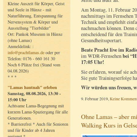
Mitte und Buer an.
Kleine Auszeit für Körper, Geist
Am Montag, 11. Februar 201
und Seele in Hünxe - mit
nachmittags im Fernsehen T
Naturführung, Entspannung für
Technik und empfiehlt einfa
Nervensystem & Körper und
nachmachen können. Denn d
Ausstellung "Tierbilder"
entscheidend für den Traini
Ort: Pankok Museum in Hünxe
Gesundheitssportart.
(ohne Lamas)
Anmeldelink: :
Beate Pracht live im Rad
info@prachtlamas.de
oder per
bei “H
im WDR-Fernsehen
Telefon: 0176 - 660 161 30
17:05 Uhr!
Noch 6 Plätze frei (Stand vom
04.08.2026)
Sie erfahren, worauf sie ac
* * *
Sie gute Trainingserfolge h
Wir würden uns freuen, we
"Lamas hautnah" erleben
Samstag, 08.08.2026, 13:30 -
9. Februar 2019,
Keine Komment
15:00 Uhr
Achtsame Lama-Begegnung mit
kurzem Lama-Spaziergang für alle
Ohne Lamas – aber mi
Generationen.
Walking Kurs in Gels
* Barrierefrei * Auch für Senioren
und für Kinder ab 4 Jahren
geeignet *