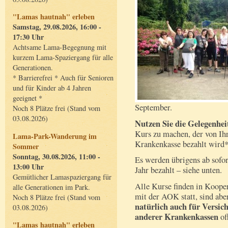
"Lamas hautnah" erleben
Samstag, 29.08.2026, 16:00 -
17:30 Uhr
Achtsame Lama-Begegnung mit
kurzem Lama-Spaziergang für alle
Generationen.
* Barrierefrei * Auch für Senioren
und für Kinder ab 4 Jahren
geeignet *
September.
Noch 8 Plätze frei (Stand vom
03.08.2026)
Nutzen Sie die Gelegenhei
Kurs zu machen, der von Ih
Lama-Park-Wanderung im
Krankenkasse bezahlt wird*
Sommer
Sonntag, 30.08.2026, 11:00 -
Es werden übrigens ab sofo
13:00 Uhr
Jahr bezahlt – siehe unten.
Gemütlicher Lamaspaziergang für
Alle Kurse finden in Koope
alle Generationen im Park.
mit der AOK statt, sind abe
Noch 8 Plätze frei (Stand vom
natürlich auch für Versich
03.08.2026)
anderer Krankenkassen
of
"Lamas hautnah" erleben