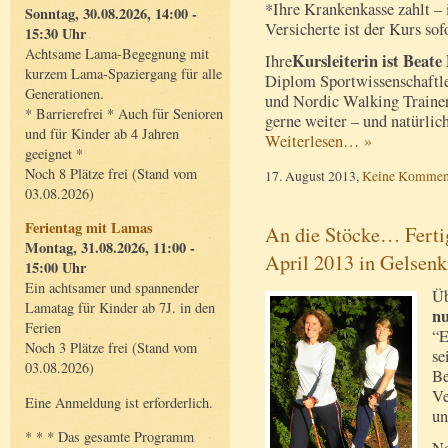
*Ihre Krankenkasse zahlt –
Sonntag, 30.08.2026, 14:00 -
Versicherte ist der Kurs sof
15:30 Uhr
Achtsame Lama-Begegnung mit
Kursleiterin ist Beate
Ihre
kurzem Lama-Spaziergang für alle
Diplom Sportwissenschaftle
Generationen.
und Nordic Walking Traineri
* Barrierefrei * Auch für Senioren
gerne weiter – und natürlic
und für Kinder ab 4 Jahren
Weiterlesen… »
geeignet *
Noch 8 Plätze frei (Stand vom
17. August 2013,
Keine Kommen
03.08.2026)
Ferientag mit Lamas
An die Stöcke… Ferti
Montag, 31.08.2026, 11:00 -
April 2013 in Gelsenk
15:00 Uhr
Ein achtsamer und spannender
Üb
Lamatag für Kinder ab 7J. in den
nu
Ferien
“E
Noch 3 Plätze frei (Stand vom
se
03.08.2026)
Be
Ve
Eine Anmeldung ist erforderlich.
un
* * * Das gesamte Programm
No