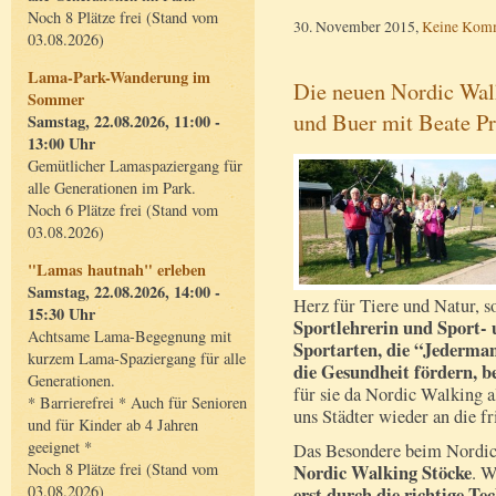
Noch 8 Plätze frei (Stand vom
30. November 2015,
Keine Kom
03.08.2026)
Lama-Park-Wanderung im
Die neuen Nordic Wal
Sommer
und Buer mit Beate Pr
Samstag, 22.08.2026, 11:00 -
13:00 Uhr
Gemütlicher Lamaspaziergang für
alle Generationen im Park.
Noch 6 Plätze frei (Stand vom
03.08.2026)
"Lamas hautnah" erleben
Samstag, 22.08.2026, 14:00 -
Herz für Tiere und Natur, s
15:30 Uhr
Sportlehrerin und Sport- 
Achtsame Lama-Begegnung mit
Sportarten, die “Jederm
kurzem Lama-Spaziergang für alle
die Gesundheit fördern, b
Generationen.
für sie da Nordic Walking 
* Barrierefrei * Auch für Senioren
uns Städter wieder an die fr
und für Kinder ab 4 Jahren
geeignet *
Das Besondere beim Nordic
Noch 8 Plätze frei (Stand vom
Nordic Walking Stöcke
. W
03.08.2026)
erst durch die richtige Te