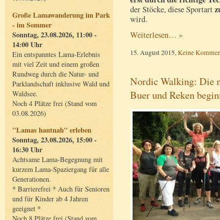
z
der Stöcke, diese Sportart
Große Lamawanderung im Park
wird.
- im Sommer
Sonntag, 23.08.2026, 11:00 -
Weiterlesen… »
14:00 Uhr
15. August 2015,
Keine Kommen
Ein entspanntes Lama-Erlebnis
mit viel Zeit und einem großen
Rundweg durch die Natur- und
Nordic Walking: Die n
Parklandschaft inklusive Wald und
Buer und Reken begin
Waldsee.
Noch 4 Plätze frei (Stand vom
03.08.2026)
"Lamas hautnah" erleben
Sonntag, 23.08.2026, 15:00 -
16:30 Uhr
Achtsame Lama-Begegnung mit
kurzem Lama-Spaziergang für alle
Generationen.
* Barrierefrei * Auch für Senioren
und für Kinder ab 4 Jahren
geeignet *
Noch 8 Plätze frei (Stand vom