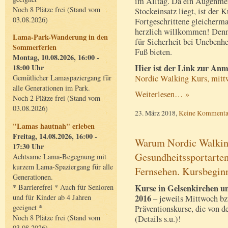
im Alltag. Da ein Augenmer
Noch 8 Plätze frei (Stand vom
Stockeinsatz liegt, ist der
03.08.2026)
Fortgeschrittene gleicherm
herzlich willkommen! Denn
Lama-Park-Wanderung in den
für Sicherheit bei Unebenhe
Sommerferien
Fuß bieten.
Montag, 10.08.2026, 16:00 -
Hier ist der Link zur A
18:00 Uhr
Nordic Walking Kurs, mittw
Gemütlicher Lamaspaziergang für
alle Generationen im Park.
Weiterlesen… »
Noch 2 Plätze frei (Stand vom
03.08.2026)
23. März 2018,
Keine Kommenta
"Lamas hautnah" erleben
Freitag, 14.08.2026, 16:00 -
Warum Nordic Walking
17:30 Uhr
Gesundheitssportarten
Achtsame Lama-Begegnung mit
kurzem Lama-Spaziergang für alle
Fernsehen. Kursbegin
Generationen.
* Barrierefrei * Auch für Senioren
Kurse in Gelsenkirchen un
und für Kinder ab 4 Jahren
2016
– jeweils Mittwoch bz
geeignet *
Präventionskurse, die von 
Noch 8 Plätze frei (Stand vom
(Details s.u.)!
03.08.2026)