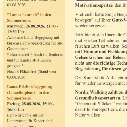
Motivationsspritze
03.08.2026)
, den I
Vielleicht hatte Sie ja Neu
"Lamas hautnah" in den
Gute-Vo
bewegen” auf Ihrer
Sommerferien
wieder vergessen…
Mittwoch, 26.08.2026, 11:00 -
12:30 Uhr
Jetzt bietet sich Ihnen die
Achtsame Lama-Begegnung mit
motivierten Teilnehmern un
kurzem Lama-Spaziergang für alle
frischen Luft zu walken. Sei
Generationen.
mit Humor und Fachkomp
* Barrierefrei * Auch für Senioren
Gelsenkirchen
Reken
und
.
und für Kinder ab 4 Jahren
die richtige Tech
nicht nur
geeignet *
Begeisterung für diesen g
Noch 8 Plätze frei (Stand vom
03.08.2026)
Der Kurs ist für Anfänger u
für Wieder-Einsteiger/inne
Lama-Erlebnisbegegnung
Nordic Walking zählt zu d
(Umweltdiplom) - in den
Gesundheitssportarten.
Län
Sommerferien
“Gehen mit Stöcken” verpön
Freitag, 28.08.2026, 15:00 -
das Bild von Sportlern, die
16:00 Uhr
Natur walken.
Lama-Erlebnis auf der
Lamawiese; für Kinder ab 6
Jahren, 11,- Euro