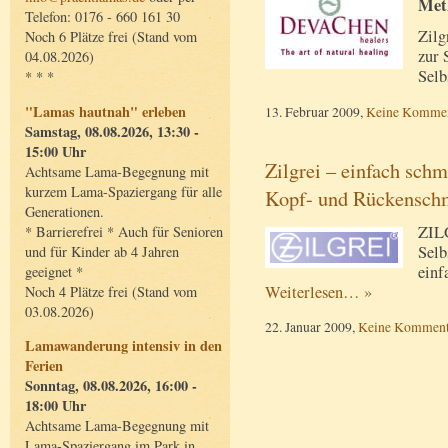
Met
Telefon: 0176 - 660 161 30
Zilg
Noch 6 Plätze frei (Stand vom
zur 
04.08.2026)
Selb
* * *
"Lamas hautnah" erleben
13. Februar 2009,
Keine Kommen
Samstag, 08.08.2026, 13:30 -
15:00 Uhr
Zilgrei – einfach sch
Achtsame Lama-Begegnung mit
kurzem Lama-Spaziergang für alle
Kopf- und Rückensch
Generationen.
ZILG
* Barrierefrei * Auch für Senioren
Selb
und für Kinder ab 4 Jahren
einf
geeignet *
Weiterlesen… »
Noch 4 Plätze frei (Stand vom
03.08.2026)
22. Januar 2009,
Keine Komment
Lamawanderung intensiv in den
Ferien
Sonntag, 08.08.2026, 16:00 -
18:00 Uhr
Achtsame Lama-Begegnung mit
Lama-Spaziergang im Park in