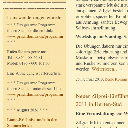
stark verspannte Muskeln z
entspannen. Zilgrei besteht 
erprobten, speziellen Komb
Lamawanderungen & mehr
aus Atmung, sanfter Beweg
* * * Das gesamte Programm
Selbstwahrnelhmung.
finden Sie über diesen Link:
www.prachtlamas.de/programm
Workshop am Sonntag, 3. 
* * *
Die Übungen dauern nur ei
sofortige Erleichterung un
Rufen Sie uns gerne an:
Muskeln – beispielsweise i
Tel. 02864 - 88 46 81
und Rückenschmerzen können
Mobil: 0176 - 660 161 30
werden.
Weiterlesen… »
Eine Anmeldung ist erforderlich.
25. Februar 2013,
Keine Kommen
* * * Das gesamte Programm
finden Sie hier, unter diesen Link:
www.prachtlamas.de/programm
Neuer Zilgrei-Einfüh
* * *
2011 in Herten-Süd
* * * August 2026 * * *
Eine Veranstaltung, ein
Lama-Erlebnisstunde in den
Zilgrei hilft zu entspannen,
Sommerferien