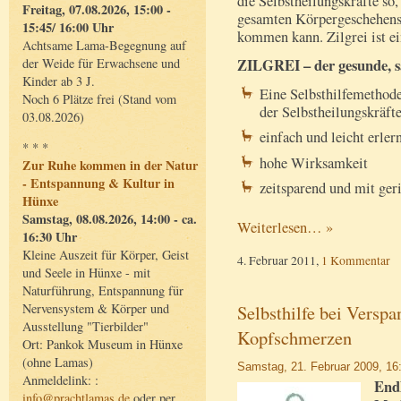
die Selbstheilungskräfte so
Freitag, 07.08.2026, 15:00 -
gesamten Körpergeschehens
15:45/ 16:00 Uhr
kommen kann. Zilgrei ist ei
Achtsame Lama-Begegnung auf
ZILGREI – der gesunde, 
der Weide für Erwachsene und
Kinder ab 3 J.
Eine Selbsthilfemethod
Noch 6 Plätze frei (Stand vom
der Selbstheilungskräft
03.08.2026)
einfach und leicht erler
* * *
hohe Wirksamkeit
Zur Ruhe kommen in der Natur
- Entspannung & Kultur in
zeitsparend und mit ge
Hünxe
Samstag, 08.08.2026, 14:00 - ca.
Weiterlesen… »
16:30 Uhr
Kleine Auszeit für Körper, Geist
4. Februar 2011,
1 Kommentar
und Seele in Hünxe - mit
Naturführung, Entspannung für
Selbsthilfe bei Versp
Nervensystem & Körper und
Ausstellung "Tierbilder"
Kopfschmerzen
Ort: Pankok Museum in Hünxe
(ohne Lamas)
Samstag, 21. Februar 2009, 16
Anmeldelink: :
Endl
info@prachtlamas.de
oder per