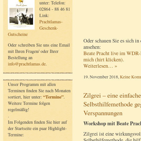
unter: Telefon:
02864 - 88 46 81
Link:
Prachtlamas-
Geschenk-
Gutscheine
Oder schauen Sie es sich i
Oder schreiben Sie uns eine Email
ansehen:
mit Ihren Fragen/ oder Ihrer
Beate Pracht live im WDR-F
Bestellung an
mich (hirt klicken).
info@prachtlamas.de
.
Weiterlesen… »
19. November 2018,
Keine Kom
Unser Programm mit allen
Terminen finden Sie nach Monaten
Zilgrei – eine einfac
“Termine”
sortiert, hier unter:
.
Selbsthilfemethode g
Weitere Termine folgen
regelmäßig!
Verspannungen
.
Im Folgenden finden Sie hier auf
Workshop mit Beate Prac
der Startseite ein paar Highlight-
Zilgrei ist eine wirkungsvol
Termine:
Selbsthilfemethode, die hilf