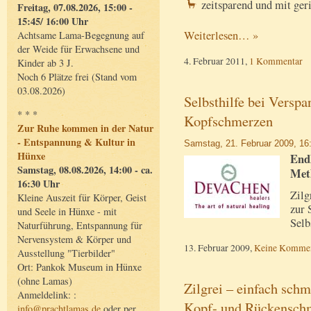
zeitsparend und mit ge
Freitag, 07.08.2026, 15:00 -
15:45/ 16:00 Uhr
Weiterlesen… »
Achtsame Lama-Begegnung auf
der Weide für Erwachsene und
4. Februar 2011,
1 Kommentar
Kinder ab 3 J.
Noch 6 Plätze frei (Stand vom
03.08.2026)
Selbsthilfe bei Versp
* * *
Kopfschmerzen
Zur Ruhe kommen in der Natur
- Entspannung & Kultur in
Samstag, 21. Februar 2009, 16
Hünxe
Endl
Samstag, 08.08.2026, 14:00 - ca.
Met
16:30 Uhr
Zilg
Kleine Auszeit für Körper, Geist
zur 
und Seele in Hünxe - mit
Selb
Naturführung, Entspannung für
Nervensystem & Körper und
13. Februar 2009,
Keine Kommen
Ausstellung "Tierbilder"
Ort: Pankok Museum in Hünxe
(ohne Lamas)
Zilgrei – einfach sch
Anmeldelink: :
Kopf- und Rückensch
info@prachtlamas.de
oder per