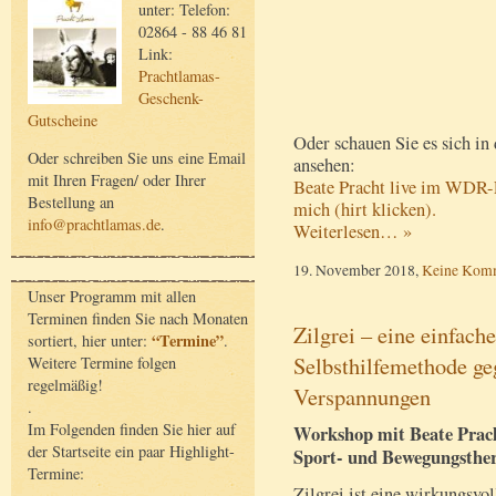
unter: Telefon:
02864 - 88 46 81
Link:
Prachtlamas-
Geschenk-
Gutscheine
Oder schauen Sie es sich i
Oder schreiben Sie uns eine Email
ansehen:
mit Ihren Fragen/ oder Ihrer
Beate Pracht live im WDR-F
Bestellung an
mich (hirt klicken).
info@prachtlamas.de
.
Weiterlesen… »
19. November 2018,
Keine Kom
Unser Programm mit allen
Terminen finden Sie nach Monaten
Zilgrei – eine einfac
“Termine”
sortiert, hier unter:
.
Selbsthilfemethode g
Weitere Termine folgen
regelmäßig!
Verspannungen
.
Im Folgenden finden Sie hier auf
Workshop mit Beate Prach
der Startseite ein paar Highlight-
Sport- und Bewegungsthe
Termine:
Zilgrei ist eine wirkungsvo