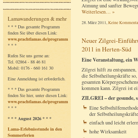
Atmung und sanfter Bewegun
Weiterlesen… »
Lamawanderungen & mehr
28. März 2011,
Keine Kommenta
* * * Das gesamte Programm
finden Sie über diesen Link:
www.prachtlamas.de/programm
Neuer Zilgrei-Einfüh
* * *
2011 in Herten-Süd
Rufen Sie uns gerne an:
Eine Veranstaltung, ein
Tel. 02864 - 88 46 81
Mobil: 0176 - 660 161 30
Zilgrei hilft zu entspannen,
die Selbstheilungskräfte so
Eine Anmeldung ist erforderlich.
gesamten Körpergeschehens
kommen kann. Zilgrei ist ei
* * * Das gesamte Programm
finden Sie hier, unter diesen Link:
ZILGREI – der gesunde, 
www.prachtlamas.de/programm
Eine Selbsthilfemethod
* * *
der Selbstheilungskräft
* * * August 2026 * * *
einfach und leicht erler
Lama-Erlebnisstunde in den
hohe Wirksamkeit
Sommerferien