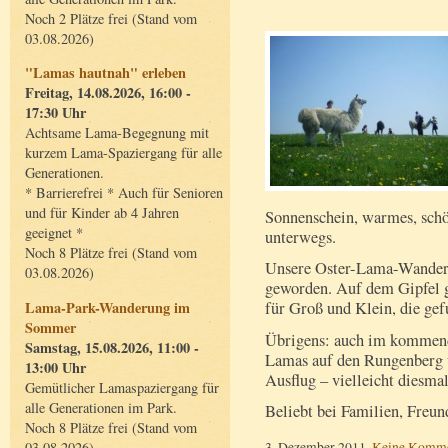
Noch 2 Plätze frei (Stand vom
03.08.2026)
"Lamas hautnah" erleben
Freitag, 14.08.2026, 16:00 -
17:30 Uhr
Achtsame Lama-Begegnung mit
kurzem Lama-Spaziergang für alle
Generationen.
* Barrierefrei * Auch für Senioren
und für Kinder ab 4 Jahren
Sonnenschein, warmes, sch
geeignet *
unterwegs.
Noch 8 Plätze frei (Stand vom
Unsere Oster-Lama-Wanderung
03.08.2026)
geworden. Auf dem Gipfel g
Lama-Park-Wanderung im
für Groß und Klein, die ge
Sommer
Übrigens: auch im kommend
Samstag, 15.08.2026, 11:00 -
Lamas auf den Rungenberg 
13:00 Uhr
Ausflug – vielleicht diesma
Gemütlicher Lamaspaziergang für
alle Generationen im Park.
Beliebt bei Familien, Freun
Noch 8 Plätze frei (Stand vom
3. Dezember 2011,
Keine Komme
03.08.2026)