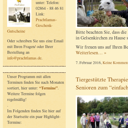
unter: Telefon:
02864 - 88 46 81
Link:
Prachtlamas-
Geschenk-
Gutscheine
Bitte beachten Sie, dass di
in Gelsenkirchen zu Hause si
Oder schreiben Sie uns eine Email
Wir freuen uns auf Ihren B
mit Ihren Fragen/ oder Ihrer
Weiterlesen… »
Bestellung an
info@prachtlamas.de
.
7. Februar 2016,
Keine Komment
Unser Programm mit allen
Tiergestützte Therapi
Terminen finden Sie nach Monaten
Senioren zum “einfach
“Termine”
sortiert, hier unter:
.
Weitere Termine folgen
regelmäßig!
.
Im Folgenden finden Sie hier auf
der Startseite ein paar Highlight-
Termine: