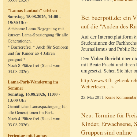
"Lamas hautnah" erleben
Bei buerpott.de: ein
Samstag, 15.08.2026, 14:00 -
15:30 Uhr
auf die “Anden des Ru
Achtsame Lama-Begegnung mit
kurzem Lama-Spaziergang für alle
b
Auf der Internetplattform
Generationen.
Studentinnen der Fachhochsc
* Barrierefrei * Auch für Senioren
Journalismus und Public Rel
und für Kinder ab 4 Jahren
Video-Bericht
Den
über di
geeignet *
mit Beate Pracht und ihren
Noch 8 Plätze frei (Stand vom
umgesetzt. Sehen Sie hier o
03.08.2026)
http://www3.fh-gelsenkirc
Lama-Park-Wanderung im
Weiterlesen… »
Sommer
Sonntag, 16.08.2026, 11:00 -
25. Mai 2011,
Keine Kommentar
13:00 Uhr
Gemütlicher Lamaspaziergang für
alle Generationen im Park.
Neu: Termine für Frei
Noch 4 Plätze frei (Stand vom
Kinder, Erwachsene, S
03.08.2026)
Gruppen sind online
Ferientag mit Lamas