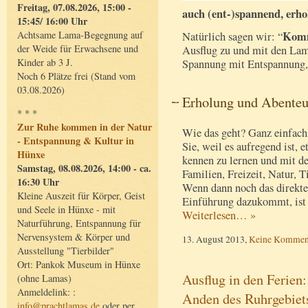
Freitag, 07.08.2026, 15:00 -
auch (ent-)spannend, erh
15:45/ 16:00 Uhr
Komm
Achtsame Lama-Begegnung auf
Natürlich sagen wir: “
der Weide für Erwachsene und
Ausflug zu und mit den Lam
Kinder ab 3 J.
Spannung mit Entspannung, 
Noch 6 Plätze frei (Stand vom
03.08.2026)
Erholung und Abenteu
* * *
Zur Ruhe kommen in der Natur
Wie das geht? Ganz einfac
- Entspannung & Kultur in
Sie, weil es aufregend ist,
Hünxe
kennen zu lernen und mit d
Samstag, 08.08.2026, 14:00 - ca.
Familien, Freizeit, Natur, 
16:30 Uhr
Wenn dann noch das direkte 
Kleine Auszeit für Körper, Geist
Einführung dazukommt, ist
und Seele in Hünxe - mit
Weiterlesen… »
Naturführung, Entspannung für
Nervensystem & Körper und
13. August 2013,
Keine Kommen
Ausstellung "Tierbilder"
Ort: Pankok Museum in Hünxe
Ausflug in den Ferien
(ohne Lamas)
Anmeldelink: :
Anden des Ruhrgebiet
info@prachtlamas.de
oder per