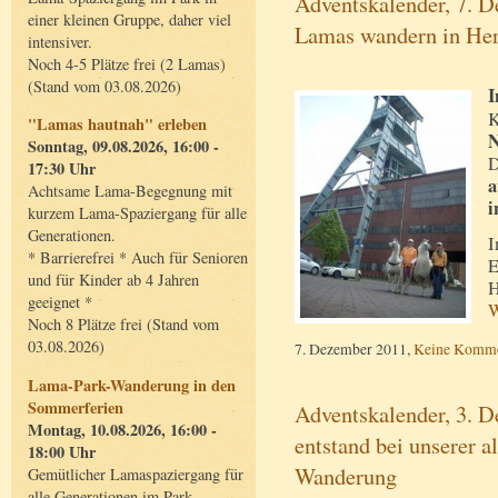
Adventskalender, 7. 
einer kleinen Gruppe, daher viel
Lamas wandern in He
intensiver.
Noch 4-5 Plätze frei (2 Lamas)
(Stand vom 03.08.2026)
I
K
"Lamas hautnah" erleben
N
Sonntag, 09.08.2026, 16:00 -
D
17:30 Uhr
a
Achtsame Lama-Begegnung mit
i
kurzem Lama-Spaziergang für alle
Generationen.
I
* Barrierefrei * Auch für Senioren
E
und für Kinder ab 4 Jahren
H
geeignet *
W
Noch 8 Plätze frei (Stand vom
03.08.2026)
7. Dezember 2011,
Keine Komme
Lama-Park-Wanderung in den
Sommerferien
Adventskalender, 3. D
Montag, 10.08.2026, 16:00 -
entstand bei unserer a
18:00 Uhr
Wanderung
Gemütlicher Lamaspaziergang für
alle Generationen im Park.