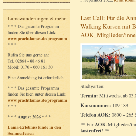
Last Call: Für die A
Lamawanderungen & mehr
Walking Kursen mit Be
* * * Das gesamte Programm
finden Sie über diesen Link:
AOK_Mitglieder/inne
www.prachtlamas.de/programm
* * *
Rufen Sie uns gerne an:
Tel. 02864 - 88 46 81
Mobil: 0176 - 660 161 30
Eine Anmeldung ist erforderlich.
Stadtgarten:
* * * Das gesamte Programm
finden Sie hier, unter diesen Link:
Termin:
Mittwochs, ab 03.
www.prachtlamas.de/programm
Kursnummer:
189 189
* * *
Telefon AOK:
0800 – 265 
* * * August 2026 * * *
AOK
** Für
-Mitglieder/in
Lama-Erlebnisstunde in den
kostenfrei
! **
Sommerferien