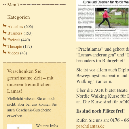
Menü
Kategorien
Aktuelles
(606)
Business
(153)
Freizeit
(440)
Therapie
(137)
“Prachtlamas” und gehört d
Videos
(43)
“Lamawanderungen” und “L
besonders im Ruhrgebiet!
Sie ist vor allem auch Dipl
Verschenken Sie
Bewegungstherapeutin und me
gemeinsame Zeit – mit
Walking Trainerin.
unseren freundlichen
Über die AOK bietet Beate 
Lamas!
Nordic Walking Kurse für E
Vielleicht wissen Sie es noch
an. Die Kurse sind für AOK
nicht, aber bei uns können Sie
auch Geschenk-Gutscheine
Es sind noch Plätze frei!
erwerben.
0176 – 66
Rufen Sie uns an:
prachtlamas.de
Weitere Infos