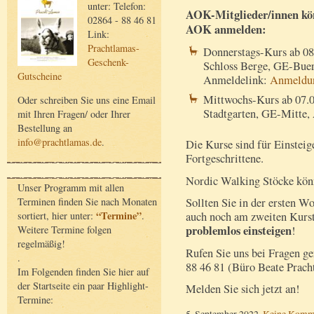
unter: Telefon:
AOK-Mitglieder/innen könn
02864 - 88 46 81
AOK anmelden:
Link:
Prachtlamas-
Donnerstags-Kurs ab 08
Geschenk-
Schloss Berge, GE-Bue
Gutscheine
Anmeldelink:
Anmeldu
Mittwochs-Kurs ab 07.0
Oder schreiben Sie uns eine Email
Stadtgarten, GE-Mitte,
mit Ihren Fragen/ oder Ihrer
Bestellung an
info@prachtlamas.de
.
Die Kurse sind für Einsteig
Fortgeschrittene.
Nordic Walking Stöcke könn
Unser Programm mit allen
Terminen finden Sie nach Monaten
Sollten Sie in der ersten W
“Termine”
sortiert, hier unter:
.
auch noch am zweiten Kurst
problemlos einsteigen
Weitere Termine folgen
!
regelmäßig!
Rufen Sie uns bei Fragen ge
.
88 46 81 (Büro Beate Pracht
Im Folgenden finden Sie hier auf
der Startseite ein paar Highlight-
Melden Sie sich jetzt an!
Termine:
5. September 2022,
Keine Komm