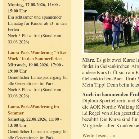
Montag, 17.08.2026, 11:00 -
15:00 Uhr
Ein achtsamer und spannender
Lamatag für Kinder ab 7J. in den
Ferien
Noch 5 Plätze frei (Stand vom
03.08.2026)
Lama-Park-Wanderung "After
Work" in den Sommerferien
März.
Es gibt zwei Kurse i
Mittwoch, 19.08.2026, 17:00 -
findet in Gelsenkirchen-Alts
19:00 Uhr
andere Kurs trifft sich am 
Gemütlicher Lamaspaziergang für
Und:
Gelsenkirchen-Buer.
S
alle Generationen im Park.
Mein Tipp! Denn beim letz
Noch 8 Plätze frei (Stand vom
Auch im kommenden Frühl
03.08.2026)
Diplom Sportlehrerin und 
Lama-Park-Wanderung im
die AOK Nordic Walking Ku
Sommer
i.d.Regel von allen gesetzl
Samstag, 22.08.2026, 11:00 -
bezahlt! Die Kurse sind für a
13:00 Uhr
Mitglieder aller Krankenka
Gemütlicher Lamaspaziergang für
Weiterlesen… »
alle Generationen im Park.