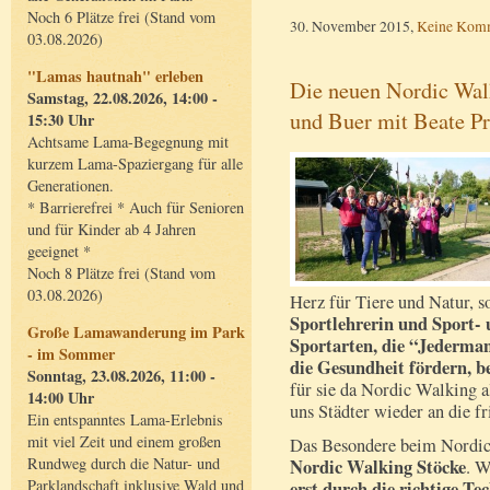
Noch 6 Plätze frei (Stand vom
30. November 2015,
Keine Kom
03.08.2026)
"Lamas hautnah" erleben
Die neuen Nordic Wal
Samstag, 22.08.2026, 14:00 -
und Buer mit Beate Pr
15:30 Uhr
Achtsame Lama-Begegnung mit
kurzem Lama-Spaziergang für alle
Generationen.
* Barrierefrei * Auch für Senioren
und für Kinder ab 4 Jahren
geeignet *
Noch 8 Plätze frei (Stand vom
03.08.2026)
Herz für Tiere und Natur, s
Sportlehrerin und Sport- 
Große Lamawanderung im Park
Sportarten, die “Jederm
- im Sommer
die Gesundheit fördern, b
Sonntag, 23.08.2026, 11:00 -
für sie da Nordic Walking 
14:00 Uhr
uns Städter wieder an die fr
Ein entspanntes Lama-Erlebnis
mit viel Zeit und einem großen
Das Besondere beim Nordic
Rundweg durch die Natur- und
Nordic Walking Stöcke
. W
Parklandschaft inklusive Wald und
erst durch die richtige Te