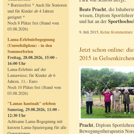
* Barrierefrei * Auch für Senioren
Beate Pracht
, die Inhaberi
und für Kinder ab 4 Jahren
wissen, Diplom Sportlehrer
geeignet *
Sporthochsc
und hat an der
Noch 8 Plätze frei (Stand vom
03.08.2026)
9. Juli 2015,
Keine Kommentare
Lama-Erlebnisbegegnung
(Umweltdiplom) - in den
Jetzt schon online: d
Sommerferien
2015 in Gelsenkirche
Freitag, 28.08.2026, 15:00 -
16:00 Uhr
Lama-Erlebnis auf der
Lamawiese; für Kinder ab 6
Jahren, 11,- Euro
Noch 10 Plätze frei (Stand vom
03.08.2026)
"Lamas hautnah" erleben
Samstag, 29.08.2026, 11:00 -
12:30 Uhr
Achtsame Lama-Begegnung mit
Pracht
, Diplom Sportlehre
kurzem Lama-Spaziergang für alle
Bewegungstherapeutin Nord
Generationen.