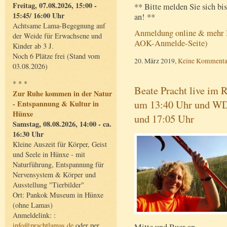
Freitag, 07.08.2026, 15:00 -
** Bitte melden Sie sich b
15:45/ 16:00 Uhr
an! **
Achtsame Lama-Begegnung auf
Anmeldung online & mehr In
der Weide für Erwachsene und
AOK-Anmelde-Seite)
Kinder ab 3 J.
Noch 6 Plätze frei (Stand vom
20. März 2019,
Keine Kommenta
03.08.2026)
* * *
Beate Pracht live im
Zur Ruhe kommen in der Natur
um 13:40 Uhr und WD
- Entspannung & Kultur in
Hünxe
und 17:05 Uhr
Samstag, 08.08.2026, 14:00 - ca.
16:30 Uhr
Kleine Auszeit für Körper, Geist
und Seele in Hünxe - mit
Naturführung, Entspannung für
Nervensystem & Körper und
Ausstellung "Tierbilder"
Ort: Pankok Museum in Hünxe
(ohne Lamas)
Anmeldelink: :
info@prachtlamas.de
oder per