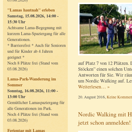
"Lamas hautnah" erleben
Samstag, 15.08.2026, 14:00 -
15:30 Uhr
Achtsame Lama-Begegnung mit
kurzem Lama-Spaziergang für alle
Generationen.
* Barrierefrei * Auch für Senioren
und für Kinder ab 4 Jahren
geeignet *
auf Platz 7 von 12 Plätzen
Noch 8 Plätze frei (Stand vom
Stöcken” einen solchen Unt
03.08.2026)
Antworten für Sie. Wir rä
Lama-Park-Wanderung im
um Nordic Walking auf. Les
Sommer
Weiterlesen… »
Sonntag, 16.08.2026, 11:00 -
13:00 Uhr
20. August 2016,
Keine Kommen
Gemütlicher Lamaspaziergang für
alle Generationen im Park.
Nordic Walking mit H
Noch 4 Plätze frei (Stand vom
03.08.2026)
jetzt schon anmelden!
Ferientag mit Lamas