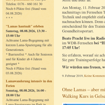
Mitte und Buer an.
Telefon: 0176 - 660 161 30
Am Montag, 11. Februar 201
Noch 6 Plätze frei (Stand vom
nachmittags im Fernsehen T
04.08.2026)
Technik und empfiehlt einfa
* * *
nachmachen können. Denn d
"Lamas hautnah" erleben
entscheidend für den Traini
Samstag, 08.08.2026, 13:30 -
Gesundheitssportart.
15:00 Uhr
Beate Pracht live im Rad
Achtsame Lama-Begegnung mit
bei “H
im WDR-Fernsehen
kurzem Lama-Spaziergang für alle
17:05 Uhr!
Generationen.
* Barrierefrei * Auch für Senioren
Sie erfahren, worauf sie ac
und für Kinder ab 4 Jahren
Sie gute Trainingserfolge h
geeignet *
Wir würden uns freuen, we
Noch 4 Plätze frei (Stand vom
03.08.2026)
9. Februar 2019,
Keine Komment
Lamawanderung intensiv in den
Ferien
Ohne Lamas – aber mi
Sonntag, 08.08.2026, 16:00 -
Walking Kurs in Gels
18:00 Uhr
Achtsame Lama-Begegnung mit
Lama-Spaziergang im Park in