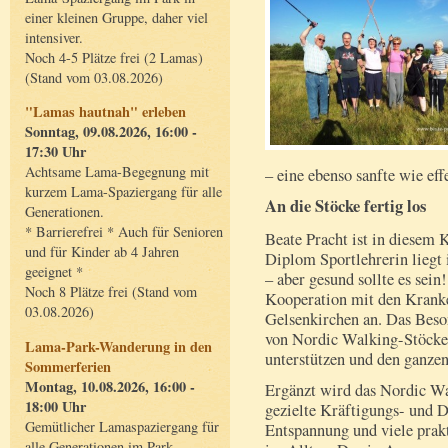
einer kleinen Gruppe, daher viel
intensiver.
Noch 4-5 Plätze frei (2 Lamas)
(Stand vom 03.08.2026)
"Lamas hautnah" erleben
Sonntag, 09.08.2026, 16:00 -
17:30 Uhr
Achtsame Lama-Begegnung mit
– eine ebenso sanfte wie ef
kurzem Lama-Spaziergang für alle
An die Stöcke fertig los
Generationen.
* Barrierefrei * Auch für Senioren
Beate Pracht ist in diesem
und für Kinder ab 4 Jahren
Diplom Sportlehrerin liegt
geeignet *
– aber gesund sollte es sein!
Noch 8 Plätze frei (Stand vom
Kooperation mit den Krank
03.08.2026)
Gelsenkirchen an. Das Beso
von Nordic Walking-Stöcke
Lama-Park-Wanderung in den
unterstützen und den ganzen
Sommerferien
Montag, 10.08.2026, 16:00 -
Ergänzt wird das Nordic Wa
18:00 Uhr
gezielte Kräftigungs- und 
Gemütlicher Lamaspaziergang für
Entspannung und viele prak
alle Generationen im Park.