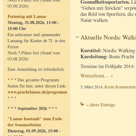
Gesundheitssportarten.
Län
03.08.2026)
“Gehen mit Stöcken” verpön
das Bild von Sportlern, die
Ferientag mit Lamas
Natur walken.
Montag, 31.08.2026, 11:00 -
15:00 Uhr
Ein achtsamer und spannender
Aktuelle Nordic Walk
Lamatag für Kinder ab 7J. in den
Ferien
Kurstitel:
Nordic Walking
Noch 3 Plätze frei (Stand vom
Kursleitung:
Beate Pracht
03.08.2026)
Termine im Frühjahr 2014:
Eine Anmeldung ist erforderlich.
Weiterlesen… »
* * * Das gesamte Programm
finden Sie hier, unter diesen Link:
5. März 2014,
Keine Kommentar
www.prachtlamas.de/programm
* * *
« ältere Einträge
* * * September 2026 * * *
"Lamas hautnah" zum Ende
der Sommerferien
Dienstag, 01.09.2026, 15:00 -