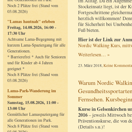
im Alltag. Da ein Augenmer
Noch 2 Plätze frei (Stand vom
Stockeinsatz liegt, ist der
03.08.2026)
Fortgeschrittene gleicherm
herzlich willkommen! Denn
"Lamas hautnah" erleben
für Sicherheit bei Unebenhe
Freitag, 14.08.2026, 16:00 -
Fuß bieten.
17:30 Uhr
Hier ist der Link zur A
Achtsame Lama-Begegnung mit
Nordic Walking Kurs, mittw
kurzem Lama-Spaziergang für alle
Generationen.
Weiterlesen… »
* Barrierefrei * Auch für Senioren
und für Kinder ab 4 Jahren
23. März 2018,
Keine Kommenta
geeignet *
Noch 8 Plätze frei (Stand vom
03.08.2026)
Warum Nordic Walking
Gesundheitssportarten
Lama-Park-Wanderung im
Sommer
Fernsehen. Kursbegin
Samstag, 15.08.2026, 11:00 -
13:00 Uhr
Kurse in Gelsenkirchen un
Gemütlicher Lamaspaziergang für
2016
– jeweils Mittwoch bz
alle Generationen im Park.
Präventionskurse, die von 
Noch 8 Plätze frei (Stand vom
(Details s.u.)!
03.08.2026)