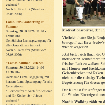
geeignet *
Noch 8 Plätze frei (Stand vom
03.08.2026)
Lama-Park-Wanderung im
Sommer
Motivationsspritze
, den I
Sonntag, 30.08.2026, 11:00 -
13:00 Uhr
Vielleicht hatte Sie ja Neu
Gemütlicher Lamaspaziergang für
Gute-Vo
bewegen” auf Ihrer
alle Generationen im Park.
wieder vergessen…
Noch 8 Plätze frei (Stand vom
Jetzt bietet sich Ihnen die
03.08.2026)
motivierten Teilnehmern un
"Lamas hautnah" erleben
frischen Luft zu walken. Sei
Sonntag, 30.08.2026, 14:00 -
mit Humor und Fachkomp
15:30 Uhr
Gelsenkirchen
Reken
und
.
Achtsame Lama-Begegnung mit
die richtige Tech
nicht nur
kurzem Lama-Spaziergang für alle
Begeisterung für diesen g
Generationen.
Der Kurs ist für Anfänger u
* Barrierefrei * Auch für Senioren
für Wieder-Einsteiger/inne
und für Kinder ab 4 Jahren
geeignet *
Nordic Walking zählt zu d
Noch 8 Plätze frei (Stand vom