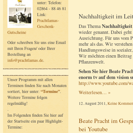
unter: Telefon:
02864 - 88 46 81
Link:
Nachhaltigkeit im Lei
Prachtlamas-
Nachhaltigkei
Das Thema
Geschenk-
wieder genannt. Dabei geht
Gutscheine
Ausrichtung. Für uns vom P
Oder schreiben Sie uns eine Email
mehr als das. Wir verstehen 
mit Ihren Fragen/ oder Ihrer
Handlungsweise in sozialer
Bestellung an
Wir möchten einen Beitrag l
info@prachtlamas.de
.
Pflanzenwelt.
Sehen Sie hier Beate Prac
enorm tv auf dem vision 
Unser Programm mit allen
http://www.youtube.com/
Terminen finden Sie nach Monaten
“Termine”
sortiert, hier unter:
.
Weiterlesen… »
Weitere Termine folgen
regelmäßig!
12. August 2011,
Keine Kommen
.
Im Folgenden finden Sie hier auf
Beate Pracht im Gesp
der Startseite ein paar Highlight-
Termine:
bei Youtube