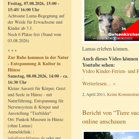
Freitag, 07.08.2026, 15:00 -
15:45/ 16:00 Uhr
Achtsame Lama-Begegnung auf
der Weide für Erwachsene und
Kinder ab 3 J.
Noch 6 Plätze frei (Stand vom
03.08.2026)
Lamas erleben können.
* * *
Zur Ruhe kommen in der Natur
Auch dieses Video können 
- Entspannung & Kultur in
Youtube sehen:
Hünxe
Video Kinder-Ferien- und 
Samstag, 08.08.2026, 14:00 - ca.
.
16:30 Uhr
Weiterlesen… »
Kleine Auszeit für Körper, Geist
2. April 2011,
Keine Kommentar
und Seele in Hünxe - mit
Naturführung, Entspannung für
Nervensystem & Körper und
Bericht von “Tiere s
Ausstellung "Tierbilder"
Ort: Pankok Museum in Hünxe
online anschauen
(ohne Lamas)
Anmeldelink: :
info@prachtlamas.de
oder per