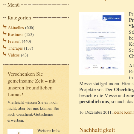
Menü
Pr
Kategorien
Pr
“I
Aktuelles
(606)
St
Business
(153)
be
Freizeit
(440)
Ko
Therapie
(137)
Sc
Videos
(43)
Ch
Al
Fa
Verschenken Sie
in
gemeinsame Zeit – mit
Messe stattgefunden. Hier st
unseren freundlichen
Oberbürg
Projekte vor. Der
Lamas!
zei
besuchte die Messe und
persönlich aus
, so auch da
Vielleicht wissen Sie es noch
nicht, aber bei uns können Sie
16. Dezember 2011,
Keine Komm
auch Geschenk-Gutscheine
erwerben.
Nachhaltigkeit
Weitere Infos