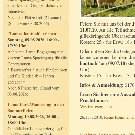
einer kleinen Gruppe, daher viel
intensiver.
Noch 4-5 Plätze frei (2 Lamas)
J
Feiern Sie mit uns bei der
(Stand vom 03.08.2026)
11.07.10
. An alle Teilnehm
"Lamas hautnah" erleben
glückbringende Überraschu
Sonntag, 09.08.2026, 16:00 -
Kosten: 25,- für Erw.; 18,- 
17:30 Uhr
Oder nutzen Sie die Gelege
Achtsame Lama-Begegnung mit
kennenzulernen bei dem di
kurzem Lama-Spaziergang für alle
hautnah”
09.07.10
am
ode
Generationen.
Uhr).
* Barrierefrei * Auch für Senioren
Kosten: 15,- für Erw.; 13,- 
und für Kinder ab 4 Jahren
geeignet *
Infos & Anmeldung:
0176 
Noch 8 Plätze frei (Stand vom
Lesen Sie hier eine Auswa
03.08.2026)
Prachtlamas:
Lama-Park-Wanderung in den
Weiterlesen… »
Sommerferien
Montag, 10.08.2026, 16:00 -
26. Juni 2010,
Keine Kommentar
18:00 Uhr
Gemütlicher Lamaspaziergang für
Kultur, Integration, 
alle Generationen im Park.