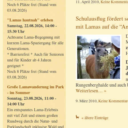
11. April 2010,
Keine Kommenta
Noch 6 Plätze frei (Stand vom
03.08.2026)
Schulausflug fördert 
"Lamas hautnah" erleben
mit Lamas auf die “An
Samstag, 22.08.2026, 14:00 -
15:30 Uhr
D
Achtsame Lama-Begegnung mit
M
kurzem Lama-Spaziergang für alle
z
Generationen.
H
* Barrierefrei * Auch für Senioren
und für Kinder ab 4 Jahren
D
geeignet *
J
Noch 8 Plätze frei (Stand vom
d
03.08.2026)
m
Rungenberghalde und auch 
Große Lamawanderung im Park
Weiterlesen… »
- im Sommer
Sonntag, 23.08.2026, 11:00 -
9. März 2010,
Keine Kommentar
14:00 Uhr
Ein entspanntes Lama-Erlebnis
mit viel Zeit und einem großen
« ältere Einträge
Rundweg durch die Natur- und
Parklandschaft inklusive Wald und