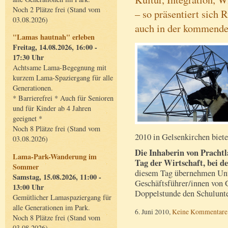
Noch 2 Plätze frei (Stand vom
– so präsentiert sich 
03.08.2026)
auch in der kommend
"Lamas hautnah" erleben
Freitag, 14.08.2026, 16:00 -
17:30 Uhr
Achtsame Lama-Begegnung mit
kurzem Lama-Spaziergang für alle
Generationen.
* Barrierefrei * Auch für Senioren
und für Kinder ab 4 Jahren
geeignet *
Noch 8 Plätze frei (Stand vom
2010 in Gelsenkirchen biete
03.08.2026)
Die Inhaberin von Prachtl
Lama-Park-Wanderung im
Tag der Wirtschaft, bei de
Sommer
diesem Tag übernehmen Un
Samstag, 15.08.2026, 11:00 -
Geschäftsführer/innen von 
13:00 Uhr
Doppelstunde den Schulunte
Gemütlicher Lamaspaziergang für
alle Generationen im Park.
6. Juni 2010,
Keine Kommentare
Noch 8 Plätze frei (Stand vom
03.08.2026)