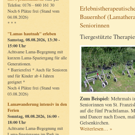
Telefon: 0176 - 660 161 30
Erlebnistherapeutisc
Noch 6 Plätze frei (Stand vom
Bauernhof (Lamathera
04.08.2026)
* * *
Seniorinnen
"Lamas hautnah" erleben
Tiergestützte Therapi
Samstag, 08.08.2026, 13:30 -
15:00 Uhr
Achtsame Lama-Begegnung mit
kurzem Lama-Spaziergang für alle
Generationen.
* Barrierefrei * Auch für Senioren
und für Kinder ab 4 Jahren
geeignet *
Noch 4 Plätze frei (Stand vom
03.08.2026)
Zum Beispiel:
Mehrmals im 
Lamawanderung intensiv in den
Seniorinnen von St. Franzis
Ferien
auf die fünf Prachtlamas. 
Sonntag, 08.08.2026, 16:00 -
und Dancer nach Essen, mal 
18:00 Uhr
Gelsenkirchen.
Weiterlesen… »
Achtsame Lama-Begegnung mit
Lama-Spaziergang im Park in