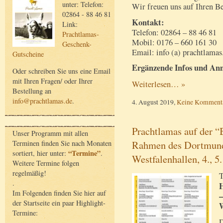
unter: Telefon:
Wir freuen uns auf Ihren B
02864 - 88 46 81
Kontakt:
Link:
Telefon: 02864 – 88 46 81
Prachtlamas-
Mobil: 0176 – 660 161 30
Geschenk-
Email: info (a) prachtlamas
Gutscheine
Ergänzende Infos und An
Oder schreiben Sie uns eine Email
mit Ihren Fragen/ oder Ihrer
Weiterlesen… »
Bestellung an
info@prachtlamas.de
.
4. August 2019,
Keine Komment
Prachtlamas auf der 
Unser Programm mit allen
Rahmen des Dortmunde
Terminen finden Sie nach Monaten
“Termine”
sortiert, hier unter:
.
Westfalenhallen, 4., 5
Weitere Termine folgen
regelmäßig!
T
.
H
Im Folgenden finden Sie hier auf
–
der Startseite ein paar Highlight-
W
Termine:
D