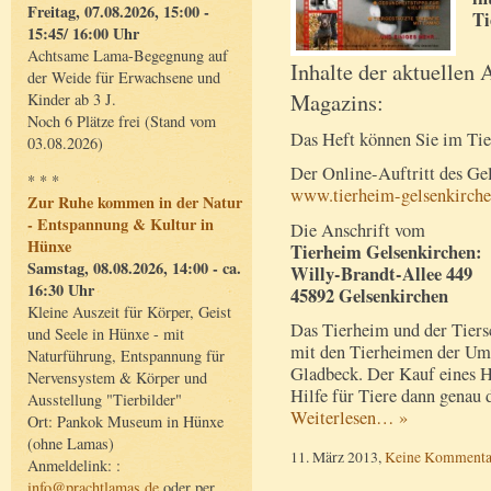
Freitag, 07.08.2026, 15:00 -
Ti
15:45/ 16:00 Uhr
Achtsame Lama-Begegnung auf
Inhalte der aktuellen
der Weide für Erwachsene und
Magazins:
Kinder ab 3 J.
Noch 6 Plätze frei (Stand vom
Das Heft können Sie im Ti
03.08.2026)
Der Online-Auftritt des Ge
* * *
www.tierheim-gelsenkirche
Zur Ruhe kommen in der Natur
- Entspannung & Kultur in
Die Anschrift vom
Hünxe
Tierheim Gelsenkirchen:
Samstag, 08.08.2026, 14:00 - ca.
Willy-Brandt-Allee 449
16:30 Uhr
45892 Gelsenkirchen
Kleine Auszeit für Körper, Geist
Das Tierheim und der Tiers
und Seele in Hünxe - mit
mit den Tierheimen der U
Naturführung, Entspannung für
Gladbeck. Der Kauf eines He
Nervensystem & Körper und
Hilfe für Tiere dann genau 
Ausstellung "Tierbilder"
Weiterlesen… »
Ort: Pankok Museum in Hünxe
(ohne Lamas)
11. März 2013,
Keine Kommenta
Anmeldelink: :
info@prachtlamas.de
oder per