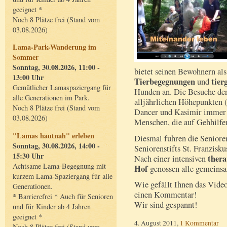
geeignet *
Noch 8 Plätze frei (Stand vom
03.08.2026)
Lama-Park-Wanderung im
Sommer
Sonntag, 30.08.2026, 11:00 -
bietet seinen Bewohnern al
13:00 Uhr
Tierbegegnungen
tier
und
Gemütlicher Lamaspaziergang für
Hunden an. Die Besuche der
alle Generationen im Park.
alljährlichen Höhepunkten 
Noch 8 Plätze frei (Stand vom
Dancer und Kasimir immer b
03.08.2026)
Menschen, die auf Gehhilfe
"Lamas hautnah" erleben
Diesmal fuhren die Seniore
Sonntag, 30.08.2026, 14:00 -
Seniorenstifts St. Franzisk
15:30 Uhr
ther
Nach einer intensiven
Achtsame Lama-Begegnung mit
Hof
genossen alle gemeinsa
kurzem Lama-Spaziergang für alle
Wie gefällt Ihnen das Video
Generationen.
einen Kommentar!
* Barrierefrei * Auch für Senioren
Wir sind gespannt!
und für Kinder ab 4 Jahren
geeignet *
4. August 2011,
1 Kommentar
Noch 8 Plätze frei (Stand vom