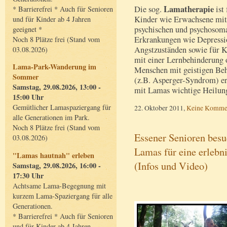
Lamatherapie
Die sog.
ist 
* Barrierefrei * Auch für Senioren
Kinder wie Erwachsene mit
und für Kinder ab 4 Jahren
psychischen und psychosom
geeignet *
Erkrankungen wie Depressi
Noch 8 Plätze frei (Stand vom
Angstzuständen sowie für K
03.08.2026)
mit einer Lernbehinderung 
Lama-Park-Wanderung im
Menschen mit geistigen Be
Sommer
(z.B. Asperger-Syndrom) erh
Samstag, 29.08.2026, 13:00 -
mit Lamas wichtige Heilun
15:00 Uhr
Gemütlicher Lamaspaziergang für
22. Oktober 2011,
Keine Komme
alle Generationen im Park.
Noch 8 Plätze frei (Stand vom
Essener Senioren besu
03.08.2026)
Lamas für eine erlebn
"Lamas hautnah" erleben
(Infos und Video)
Samstag, 29.08.2026, 16:00 -
17:30 Uhr
Achtsame Lama-Begegnung mit
kurzem Lama-Spaziergang für alle
Generationen.
* Barrierefrei * Auch für Senioren
und für Kinder ab 4 Jahren