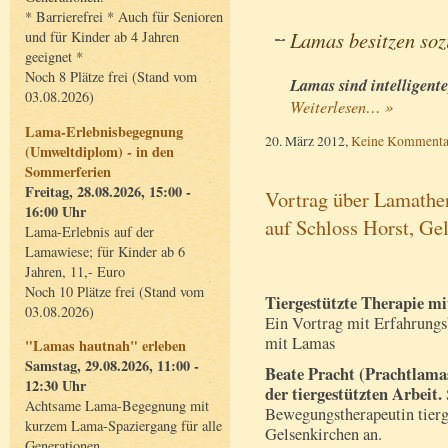
* Barrierefrei * Auch für Senioren
Lamas besitzen so
und für Kinder ab 4 Jahren
geeignet *
Noch 8 Plätze frei (Stand vom
Lamas sind intelligente
03.08.2026)
Weiterlesen… »
Lama-Erlebnisbegegnung
20. März 2012,
Keine Kommenta
(Umweltdiplom) - in den
Sommerferien
Freitag, 28.08.2026, 15:00 -
Vortrag über Lamathe
16:00 Uhr
auf Schloss Horst, Ge
Lama-Erlebnis auf der
Lamawiese; für Kinder ab 6
Jahren, 11,- Euro
Noch 10 Plätze frei (Stand vom
Tiergestützte Therapie mi
03.08.2026)
Ein Vortrag mit Erfahrungsb
mit Lamas
"Lamas hautnah" erleben
Samstag, 29.08.2026, 11:00 -
Beate Pracht (Prachtlamas
12:30 Uhr
der tiergestützten Arbeit.
Achtsame Lama-Begegnung mit
Bewegungstherapeutin tierg
kurzem Lama-Spaziergang für alle
Gelsenkirchen an.
Generationen.