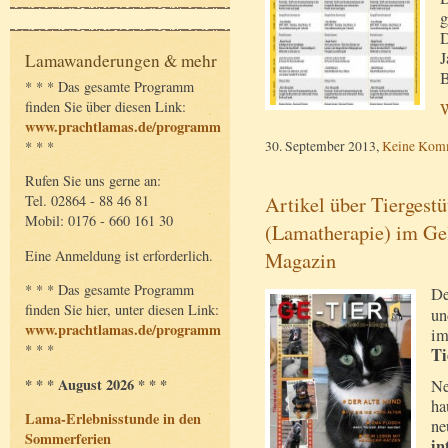
g
D
J
Lamawanderungen & mehr
B
* * * Das gesamte Programm
finden Sie über diesen Link:
W
www.prachtlamas.de/programm
30. September 2013,
Keine Kom
* * *
Rufen Sie uns gerne an:
Artikel über Tiergest
Tel. 02864 - 88 46 81
Mobil: 0176 - 660 161 30
(Lamatherapie) im Ge
Magazin
Eine Anmeldung ist erforderlich.
* * * Das gesamte Programm
De
finden Sie hier, unter diesen Link:
un
www.prachtlamas.de/programm
im
* * *
Ti
* * * August 2026 * * *
Ne
ha
Lama-Erlebnisstunde in den
ne
Sommerferien
in