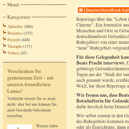
Menü
Kategorien
Reportage über das “Leben 
Charme”. Ein Journalist aus
Aktuelles
(606)
Menschen und Orte in Gelse
Business
(153)
deutschlandweit Gelsenkirch
Freizeit
(440)
Ruhrgebiet) von einer neuen
Therapie
(137)
“neue” Ruhrgebiet vorgestel
Videos
(43)
Für diese Gelegenheit ka
Beate Pracht interviewt.
D
gebürtige Gelsenkircheneri
Verschenken Sie
Tagen aus der “Stadt der ta
gemeinsame Zeit – mit
auch genannt wurde, erzähl
unseren freundlichen
WAZ, hat diese Reportage a
Lamas!
Wir freuen uns, dass Beat
Vielleicht wissen Sie es noch
Botschafterin für Gelsenk
nicht, aber bei uns können Sie
dafür herzlich beim Deuts
auch Geschenk-Gutscheine
Wer selbst einmal in den 
erwerben.
des Ruhrgebiets kommen mö
Weitere Infos
oder als Einrichtung, dann 