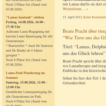
mit Lamas durfte sie dort ei
Noch 2 Plätze frei (Stand vom
Weiterlesen… »
03.08.2026)
"Lamas hautnah" erleben
15. April 2012,
Keine Kommenta
Freitag, 14.08.2026, 16:00 -
17:30 Uhr
Beate Pracht über tie
Achtsame Lama-Begegnung mit
kurzem Lama-Spaziergang für alle
“Wie Tiere uns das Gl
Generationen.
Titel: “Lamas, Delph
* Barrierefrei * Auch für Senioren
und für Kinder ab 4 Jahren
uns das Glück lehren”
geeignet *
Noch 8 Plätze frei (Stand vom
Beate Pracht spricht über di
03.08.2026)
wie Lamatherapie und tierge
Einblicke in den historisch
Lama-Park-Wanderung im
Sommer
Sehen Sie hier den Teil 1 d
Samstag, 15.08.2026, 11:00 -
Gelsenkirchen:
13:00 Uhr
Gemütlicher Lamaspaziergang für
alle Generationen im Park.
Noch 8 Plätze frei (Stand vom
03.08.2026)