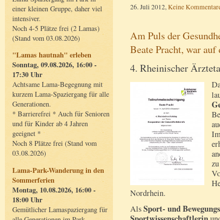
26. Juli 2012,
Keine Kommentar
einer kleinen Gruppe, daher viel
intensiver.
Noch 4-5 Plätze frei (2 Lamas)
Am Puls der Gesundhei
(Stand vom 03.08.2026)
Beate Pracht, war auf
"Lamas hautnah" erleben
Sonntag, 09.08.2026, 16:00 -
4. Rheinischer Ärztet
17:30 Uhr
Da
Achtsame Lama-Begegnung mit
la
kurzem Lama-Spaziergang für alle
Ge
Generationen.
Be
* Barrierefrei * Auch für Senioren
au
und für Kinder ab 4 Jahren
Im
geeignet *
er
Noch 8 Plätze frei (Stand vom
an
03.08.2026)
zu
Lama-Park-Wanderung in den
Vo
Sommerferien
He
Montag, 10.08.2026, 16:00 -
Nordrhein.
18:00 Uhr
Sport- und Bewegungs
Als
Gemütlicher Lamaspaziergang für
Sportwissenschaftlerin
un
alle Generationen im Park.