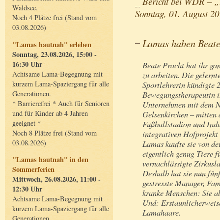
Bericht bei WDR – „
Waldsee.
Sonntag, 01. August 20
Noch 4 Plätze frei (Stand vom
03.08.2026)
Lamas haben Beate
"Lamas hautnah" erleben
Sonntag, 23.08.2026, 15:00 -
16:30 Uhr
Beate Pracht hat ihr g
Achtsame Lama-Begegnung mit
zu arbeiten. Die gelern
kurzem Lama-Spaziergang für alle
Sportlehrerin kündigte 2
Generationen.
Bewegungstherapeutin in
* Barrierefrei * Auch für Senioren
Unternehmen mit dem N
und für Kinder ab 4 Jahren
Gelsenkirchen – mitten 
geeignet *
Fußballstadion und Indu
Noch 8 Plätze frei (Stand vom
integrativen Hofprojekt
03.08.2026)
Lamas kaufte sie von d
eigentlich genug Tiere f
"Lamas hautnah" in den
vernachlässigte Zirkusl
Sommerferien
Deshalb hat sie nun fün
Mittwoch, 26.08.2026, 11:00 -
gestresste Manager, Fam
12:30 Uhr
kranke Menschen: Sie al
Achtsame Lama-Begegnung mit
Und: Erstaunlicherweise
kurzem Lama-Spaziergang für alle
Lamahaare.
Generationen.