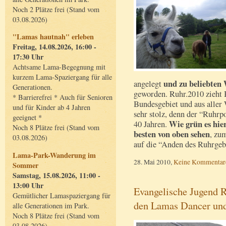
Noch 2 Plätze frei (Stand vom
03.08.2026)
"Lamas hautnah" erleben
Freitag, 14.08.2026, 16:00 -
17:30 Uhr
Achtsame Lama-Begegnung mit
kurzem Lama-Spaziergang für alle
und zu beliebten
angelegt
Generationen.
geworden. Ruhr.2010 zieht 
* Barrierefrei * Auch für Senioren
Bundesgebiet und aus aller 
und für Kinder ab 4 Jahren
sehr stolz, denn der “Ruhrpo
geeignet *
Wie grün es hie
40 Jahren.
Noch 8 Plätze frei (Stand vom
besten von oben sehen
, zu
03.08.2026)
auf die “Anden des Ruhrgeb
Lama-Park-Wanderung im
28. Mai 2010,
Keine Kommentar
Sommer
Samstag, 15.08.2026, 11:00 -
13:00 Uhr
Evangelische Jugend 
Gemütlicher Lamaspaziergang für
den Lamas Dancer und
alle Generationen im Park.
Noch 8 Plätze frei (Stand vom
03.08.2026)