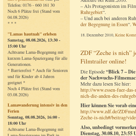
Telefon: 0176 - 660 161 30
– Als Protagonisten im Fil
Noch 6 Plätze frei (Stand vom
Ruhrgebiet
“.
04.08.2026)
– Und auch bei anderen Ruh
* * *
der Begegnung in Essen
“.
W
"Lamas hautnah" erleben
18. Dezember 2010,
Keine Komm
Samstag, 08.08.2026, 13:30 -
15:00 Uhr
ZDF “Zeche is nich” j
Achtsame Lama-Begegnung mit
kurzem Lama-Spaziergang für alle
Filmtrailer online!
Generationen.
* Barrierefrei * Auch für Senioren
“Blick 7 – Di
Die Episode
und für Kinder ab 4 Jahren
der Nachwuchs-Filmemac
geeignet *
Mehr dazu lesen Sie hier:
Noch 4 Plätze frei (Stand vom
http://www.essen-fuer-das-r
03.08.2026)
nich-die-anden-des-ruhrgeb
Hier können Sie vorab ein
Lamawanderung intensiv in den
Ferien
http://www.zdf.de/ZDFmedi
Sonntag, 08.08.2026, 16:00 -
Zeche-is-nich#/beitrag/vid
18:00 Uhr
Also, unbedingt vormerke
Achtsame Lama-Begegnung mit
Dienstag, 30.08.10, 23:55
Lama-Spaziergang im Park in