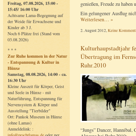
Freitag, 07.08.2026, 15:00 -
genießen, Freude zu haben u
15:45/ 16:00 Uhr
Ein gelungener Ausflug nich
Achtsame Lama-Begegnung auf
Weiterlesen… »
der Weide für Erwachsene und
Kinder ab 3 J.
2. August 2012,
Keine Komment
Noch 6 Plätze frei (Stand vom
03.08.2026)
Kulturhaupstadtjahr fe
* * *
Übertragung im Ferns
Zur Ruhe kommen in der Natur
- Entspannung & Kultur in
Ruhr.2010
Hünxe
Samstag, 08.08.2026, 14:00 - ca.
16:30 Uhr
Kleine Auszeit für Körper, Geist
und Seele in Hünxe - mit
Naturführung, Entspannung für
Nervensystem & Körper und
Ausstellung "Tierbilder"
Ort: Pankok Museum in Hünxe
(ohne Lamas)
Anmeldelink: :
“Jungs” Dancer, Hannibal, 
info@prachtlamas.de
oder per
Akteure bei Ruhr.2010: