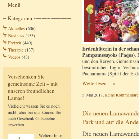
Menü
Kategorien
Aktuelles
(606)
Business
(153)
Freizeit
(440)
Erdenhüterin in der scha
Therapie
(137)
Pampamesayoks (Paqos)
.
Videos
(43)
und den Bergen. Gemeinsam 
besinnlichen Tag in Verbun
Pachamama (Spirit der Erde
Verschenken Sie
Weiterlesen… »
gemeinsame Zeit – mit
unseren freundlichen
5. Mai 2017,
Keine Kommentare
Lamas!
Vielleicht wissen Sie es noch
Die neuen Lamawande
nicht, aber bei uns können Sie
auch Geschenk-Gutscheine
Park und auf die Ande
erwerben.
Die neuen Lamawande
Weitere Infos