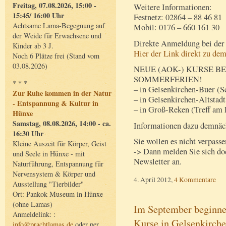
Freitag, 07.08.2026, 15:00 -
Weitere Informationen:
15:45/ 16:00 Uhr
Festnetz: 02864 – 88 46 81
Achtsame Lama-Begegnung auf
Mobil: 0176 – 660 161 30
der Weide für Erwachsene und
Direkte Anmeldung bei de
Kinder ab 3 J.
Hier der Link direkt zu de
Noch 6 Plätze frei (Stand vom
03.08.2026)
NEUE (AOK-) KURSE B
SOMMERFERIEN!
* * *
– in Gelsenkirchen-Buer (S
Zur Ruhe kommen in der Natur
– in Gelsenkirchen-Altstadt
- Entspannung & Kultur in
– in Groß-Reken (Treff am 
Hünxe
Samstag, 08.08.2026, 14:00 - ca.
Informationen dazu demnäch
16:30 Uhr
Sie wollen es nicht verpasse
Kleine Auszeit für Körper, Geist
-> Dann melden Sie sich doc
und Seele in Hünxe - mit
Newsletter an.
Naturführung, Entspannung für
Nervensystem & Körper und
4. April 2012,
4 Kommentare
Ausstellung "Tierbilder"
Ort: Pankok Museum in Hünxe
(ohne Lamas)
Im September beginne
Anmeldelink: :
Kurse in Gelsenkirch
info@prachtlamas.de
oder per