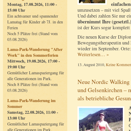
einfachen
Montag, 17.08.2026, 11:00 -
umzusetzen – mit viel Spaß
15:00 Uhr
Und dabei zahlen Sie nur e
Ein achtsamer und spannender
übernimmt Ihre (gesetztl
Lamatag für Kinder ab 7J. in den
ist der Kurs sogar komplett 
Ferien
Noch 5 Plätze frei (Stand vom
Die neuen Kurse der Diplom
03.08.2026)
Bewegungstherapeutin und 
wieder im September. Orte:
Lama-Park-Wanderung "After
Weiterlesen… »
Work" in den Sommerferien
Mittwoch, 19.08.2026, 17:00 -
13. August 2010,
Keine Kommen
19:00 Uhr
Gemütlicher Lamaspaziergang für
alle Generationen im Park.
Neue Nordic Walking 
Noch 8 Plätze frei (Stand vom
und Gelsenkirchen – m
03.08.2026)
als betriebliche Gesu
Lama-Park-Wanderung im
Sommer
A
Samstag, 22.08.2026, 11:00 -
N
13:00 Uhr
P
Gemütlicher Lamaspaziergang für
G
alle Generationen im Park.