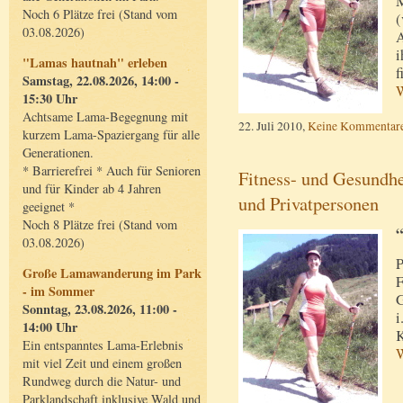
M
Noch 6 Plätze frei (Stand vom
(
03.08.2026)
A
i
"Lamas hautnah" erleben
f
Samstag, 22.08.2026, 14:00 -
W
15:30 Uhr
Achtsame Lama-Begegnung mit
22. Juli 2010,
Keine Kommentar
kurzem Lama-Spaziergang für alle
Generationen.
* Barrierefrei * Auch für Senioren
Fitness- und Gesundhe
und für Kinder ab 4 Jahren
und Privatpersonen
geeignet *
Noch 8 Plätze frei (Stand vom
“
03.08.2026)
P
Große Lamawanderung im Park
F
- im Sommer
G
Sonntag, 23.08.2026, 11:00 -
i
14:00 Uhr
K
Ein entspanntes Lama-Erlebnis
W
mit viel Zeit und einem großen
Rundweg durch die Natur- und
Parklandschaft inklusive Wald und