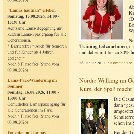
Ab
"Lamas hautnah" erleben
Ku
Samstag, 15.08.2026, 14:00 -
(D
15:30 Uhr
Be
Achtsame Lama-Begegnung mit
Wa
kurzem Lama-Spaziergang für alle
Nu
Generationen.
Training teilzunehmen
, d
* Barrierefrei * Auch für Senioren
b
und daher mit bis zu 80%
und für Kinder ab 4 Jahren
geeignet *
26. Januar 2011,
2 Kommentare
Noch 8 Plätze frei (Stand vom
03.08.2026)
Nordic Walking im Gel
Lama-Park-Wanderung im
Sommer
Kurs, der Spaß macht 
Sonntag, 16.08.2026, 11:00 -
13:00 Uhr
Die Gesun
Gemütlicher Lamaspaziergang für
dann “gesu
alle Generationen im Park.
umgesetzt 
Noch 4 Plätze frei (Stand vom
Schulterro
03.08.2026)
schon ins 
Bei der Tr
Ferientag mit Lamas