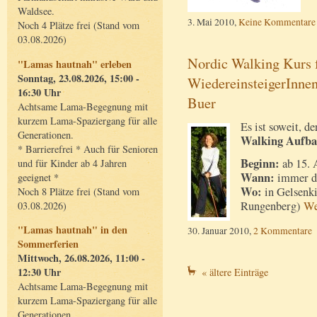
Waldsee.
3. Mai 2010,
Keine Kommentare
Noch 4 Plätze frei (Stand vom
03.08.2026)
Nordic Walking Kurs f
"Lamas hautnah" erleben
Sonntag, 23.08.2026, 15:00 -
WiedereinsteigerInnen
16:30 Uhr
Buer
Achtsame Lama-Begegnung mit
kurzem Lama-Spaziergang für alle
Es ist soweit, 
Generationen.
Walking Aufbau
* Barrierefrei * Auch für Senioren
Beginn:
ab 15. 
und für Kinder ab 4 Jahren
Wann:
immer do
geeignet *
Wo:
in Gelsenki
Noch 8 Plätze frei (Stand vom
Rungenberg)
We
03.08.2026)
"Lamas hautnah" in den
30. Januar 2010,
2 Kommentare
Sommerferien
Mittwoch, 26.08.2026, 11:00 -
12:30 Uhr
« ältere Einträge
Achtsame Lama-Begegnung mit
kurzem Lama-Spaziergang für alle
Generationen.