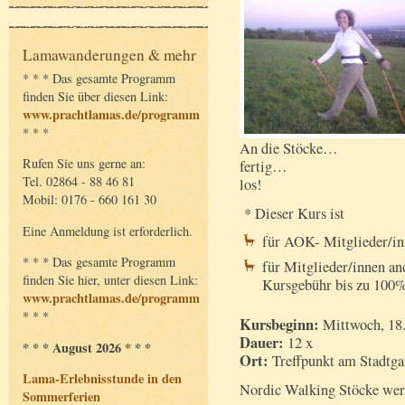
Lamawanderungen & mehr
* * * Das gesamte Programm
finden Sie über diesen Link:
www.prachtlamas.de/programm
* * *
An die Stöcke…
Rufen Sie uns gerne an:
fertig…
Tel. 02864 - 88 46 81
los!
Mobil: 0176 - 660 161 30
* Dieser Kurs ist
Eine Anmeldung ist erforderlich.
für AOK- Mitglieder/in
* * * Das gesamte Programm
für Mitglieder/innen an
finden Sie hier, unter diesen Link:
Kursgebühr bis zu 100% 
www.prachtlamas.de/programm
* * *
Kursbeginn:
Mittwoch, 18.
Dauer:
12 x
* * * August 2026 * * *
Ort:
Treffpunkt am Stadtga
Lama-Erlebnisstunde in den
Nordic Walking Stöcke werd
Sommerferien