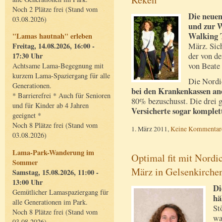
Noch 2 Plätze frei (Stand vom
Die neue
03.08.2026)
und zur W
Walking 
"Lamas hautnah" erleben
März. Sich
Freitag, 14.08.2026, 16:00 -
der von d
17:30 Uhr
von Beate 
Achtsame Lama-Begegnung mit
kurzem Lama-Spaziergang für alle
Die Nordi
Generationen.
bei den Krankenkassen a
* Barrierefrei * Auch für Senioren
80% bezuschusst. Die drei 
und für Kinder ab 4 Jahren
Versicherte sogar komplett
geeignet *
Noch 8 Plätze frei (Stand vom
1. März 2011,
Keine Kommentar
03.08.2026)
Lama-Park-Wanderung im
Optimal fit mit Nordi
Sommer
März in Gelsenkirche
Samstag, 15.08.2026, 11:00 -
13:00 Uhr
Di
Gemütlicher Lamaspaziergang für
hä
alle Generationen im Park.
St
Noch 8 Plätze frei (Stand vom
wa
03.08.2026)