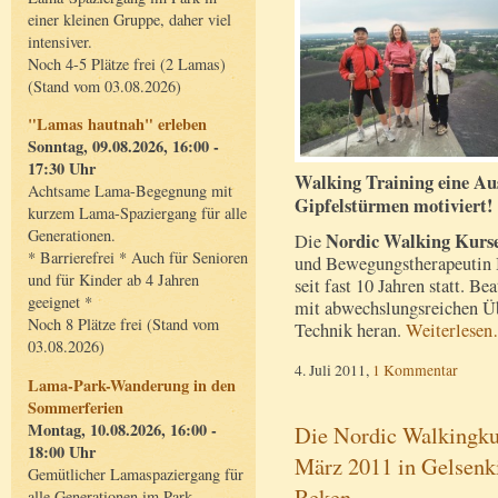
einer kleinen Gruppe, daher viel
intensiver.
Noch 4-5 Plätze frei (2 Lamas)
(Stand vom 03.08.2026)
"Lamas hautnah" erleben
Sonntag, 09.08.2026, 16:00 -
17:30 Uhr
Walking Training eine Auss
Achtsame Lama-Begegnung mit
Gipfelstürmen motiviert!
kurzem Lama-Spaziergang für alle
Generationen.
Nordic Walking Kurs
Die
* Barrierefrei * Auch für Senioren
und Bewegungstherapeutin B
und für Kinder ab 4 Jahren
seit fast 10 Jahren statt. B
geeignet *
mit abwechslungsreichen Ü
Noch 8 Plätze frei (Stand vom
Technik heran.
Weiterlese
03.08.2026)
4. Juli 2011,
1 Kommentar
Lama-Park-Wanderung in den
Sommerferien
Montag, 10.08.2026, 16:00 -
Die Nordic Walkingkur
18:00 Uhr
März 2011 in Gelsenki
Gemütlicher Lamaspaziergang für
Reken
alle Generationen im Park.