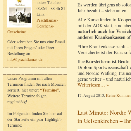
unter: Telefon:
Es werden übrigens ab sofo
02864 - 88 46 81
Jahr bezahlt – siehe unten.
Link:
Alle Kurse finden in Koope
Prachtlamas-
mit der AOK statt, sind abe
Geschenk-
natürlich auch für Versich
Gutscheine
anderer Krankenkassen
of
Oder schreiben Sie uns eine Email
*Ihre Krankenkasse zahlt –
mit Ihren Fragen/ oder Ihrer
Versicherte ist der Kurs sof
Bestellung an
info@prachtlamas.de
.
Kursleiterin ist Beate
Ihre
Diplom Sportwissenschaftle
und Nordic Walking Traineri
Unser Programm mit allen
gerne weiter – und natürlic
Terminen finden Sie nach Monaten
Weiterlesen… »
“Termine”
sortiert, hier unter:
.
17. August 2013,
Keine Kommen
Weitere Termine folgen
regelmäßig!
.
Last Minute: Nordic 
Im Folgenden finden Sie hier auf
der Startseite ein paar Highlight-
in Gelsenkirchen – Ih
Termine: